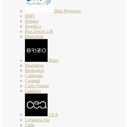
Bleu Provence
BMT
Bongio
Box&Co
Box Docce 2.B
Branchetti
Brizo
Bugnatese
Burlington
California
Carimali
Carlo Frattini
Catalano
CEA
Ceramica Ala
Cielo