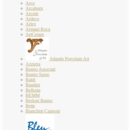
Arca
Arcahorn
Arcom
Ardeco
Arlex
Armani Roca
ArtCeram
Atlantis Porcelain Art
Azzurra
Bagno Associati
Bagno Sasso
Baldi
Bandini
Bellosta
BEMM
Berloni Bagno
Bette
Bianchini Capponi