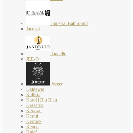
Imperial Bathrooms
Jacuzzi
Jandelle
JEE-O
Jorger
Kaldewei
Kallista
Karol | Blu Bleu
Kassatex
Kerasan
Kermi
Kerrock
Keuco
Knief