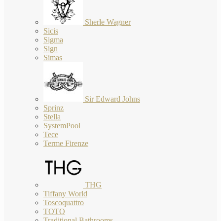
Sherle Wagner
Sicis
Sigma
Sign
Simas
Sir Edward Johns
Sprinz
Stella
SystemPool
Tece
Terme Firenze
THG
Tiffany World
Toscoquattro
TOTO
Traditional Bathrooms