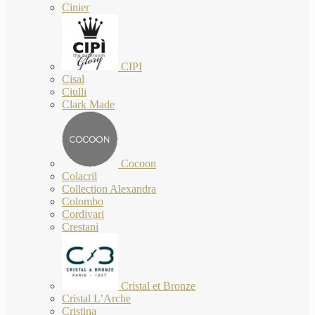
Cinier
CIPI
Cisal
Ciulli
Clark Made
Cocoon
Colacril
Collection Alexandra
Colombo
Cordivari
Crestani
Cristal et Bronze
Cristal L’Arche
Cristina