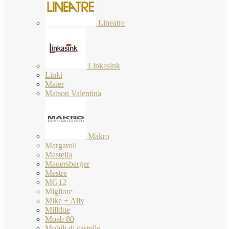
Lineatre
Linkasink
Linki
Maier
Maison Valentina
Makro
Margaroli
Mastella
Mauersberger
Mestre
MG12
Migliore
Mike + Ally
Milldue
Moab 80
Mobili di castello