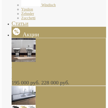
Windisch
Ypsilon
Zehnder
Zucchetti
Статьи
Акции
Butterfly Scarabeo КОМПЛЕКТ санфаянса
(унитаз и биде) напольные снаружи декор
глянцевая платина В НАЛИЧИИ
195 000 руб.
228 000 руб.