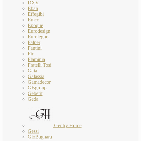
DXV
Eban
Effegibi
Emco
Epoque
Eurodesign
Eurolegno
Falper
Fantini
Fir
Flaminia
Fratelli Tosi
Gaia
Galassia
Gamadecor
GBgroup
Geberit
Geda
Gentry Home
Gessi
GioBagnara