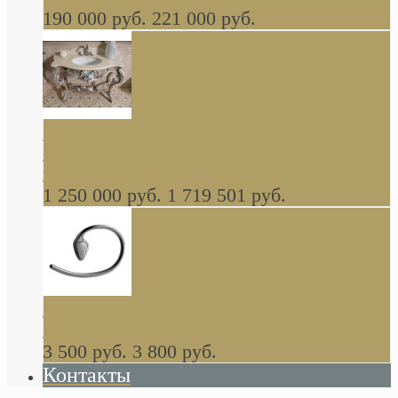
190 000 руб.
221 000 руб.
Gondola GAIA консоль 140 см для ванной в
стиле барокко, из массива дерева, светло
коричневый матовый окрас + серебро
1 250 000 руб.
1 719 501 руб.
Khala Colombo аксессуары (серия) В
НАЛИЧИИ
3 500 руб.
3 800 руб.
Контакты