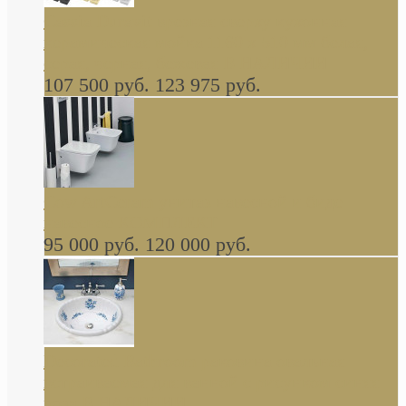
Cassia Duravit врезная сверху кухонная
керамическая мойка 1160 x 510 мм белая,
серая, черная, бежевая В НАЛИЧИИ
107 500 руб.
123 975 руб.
Cow ArtCeram унитаз навесной и биде
навесное КОМПЛЕКТ
95 000 руб.
120 000 руб.
Decorated Bathroom раковина овальная
встраиваемая для ванной с рисунком синяя
роза В НАЛИЧИИ