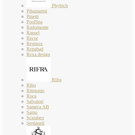
Phylrich
Pibamarmi
Pinetti
PoolSpa
Radomonte
Rapsel
Recor
Reginox
Repabad
Rexa design
Rifra
Riho
Ritmonio
Roca
Salvatori
Sameca AB
Samo
Scarabeo
Serdaneli