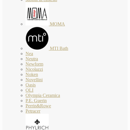
MOMA
MTI Bath
Nea
Neutra
Newform
Nicolazzi
Noken
Novellini
Oasis
OLI
Olympia Ceramica
P.E. Guerin
Perrin&Rowe
Petracer