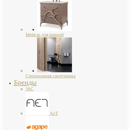
Мебель для ванной
Специальная сантехника
Бренды
3SC
AeT