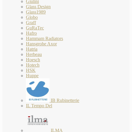
Giulini
Glass Design
Glass1989
Globo
Graff
GuRaTec
Hafro
Hammam Radiators
Hansgrohe Axor
Hatria
Herbeau
Hoesch
Hotech
HSK
Huppe
IB Rubinetterie
IL Tempo Del
ILMA