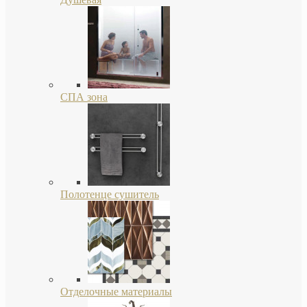
СПА зона
Полотенце сушитель
Отделочные материалы