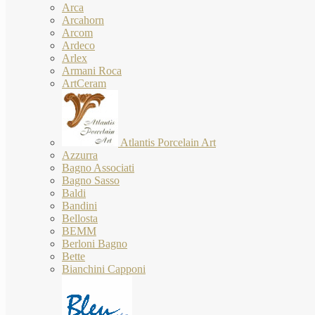
Arca
Arcahorn
Arcom
Ardeco
Arlex
Armani Roca
ArtCeram
Atlantis Porcelain Art
Azzurra
Bagno Associati
Bagno Sasso
Baldi
Bandini
Bellosta
BEMM
Berloni Bagno
Bette
Bianchini Capponi