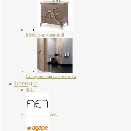
Мебель для ванной
Специальная сантехника
Бренды
3SC
AeT