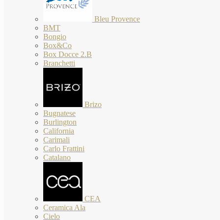
Bleu Provence
BMT
Bongio
Box&Co
Box Docce 2.B
Branchetti
Brizo
Bugnatese
Burlington
California
Carimali
Carlo Frattini
Catalano
CEA
Ceramica Ala
Cielo