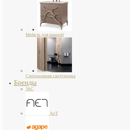
Мебель для ванной
Специальная сантехника
Бренды
3SC
AeT