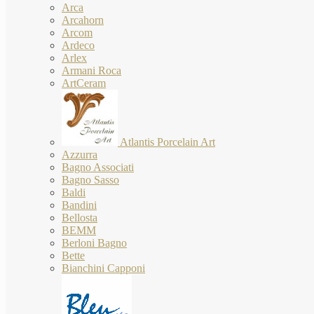
Arca
Arcahorn
Arcom
Ardeco
Arlex
Armani Roca
ArtCeram
Atlantis Porcelain Art
Azzurra
Bagno Associati
Bagno Sasso
Baldi
Bandini
Bellosta
BEMM
Berloni Bagno
Bette
Bianchini Capponi