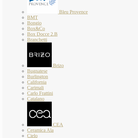
Bleu Provence
BMT
Bongio
Box&Co
Box Docce 2.B
Branchetti
Brizo
Bugnatese
Burlington
California
Carimali
Carlo Frattini
Catalano
CEA
Ceramica Ala
Cielo