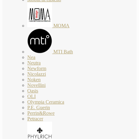
MOMA
MTI Bath
Nea
Neutra
Newform
Nicolazzi
Noken
Novellini
Oasis
OLI
Olympia Ceramica
P.E. Guerin
Perrin&Rowe
Petracer