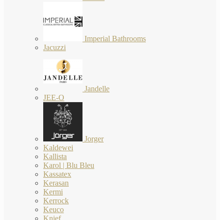
Imperial Bathrooms
Jacuzzi
Jandelle
JEE-O
Jorger
Kaldewei
Kallista
Karol | Blu Bleu
Kassatex
Kerasan
Kermi
Kerrock
Keuco
Knief