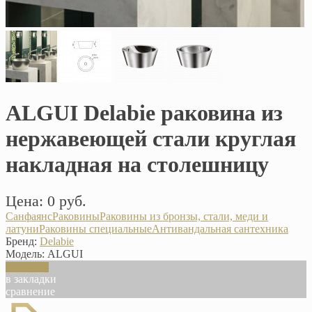
ALGUI Delabie раковина из
нержавеющей стали круглая
накладная на столешницу
Цена: 0 руб.
Санфаянс
Раковины
Раковины из бронзы, стали, меди и
латуни
Раковины специальные
Антивандальная сантехника
Бренд:
Delabie
Модель:
ALGUI
В корзину
в закладки
сравнение