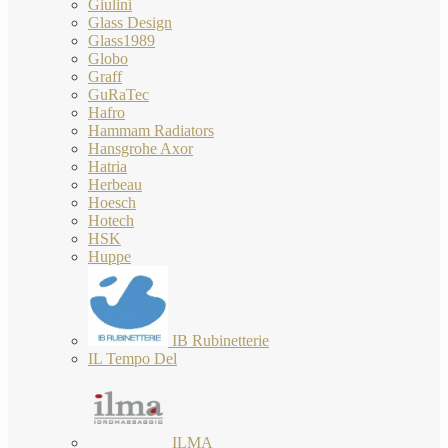
Giulini
Glass Design
Glass1989
Globo
Graff
GuRaTec
Hafro
Hammam Radiators
Hansgrohe Axor
Hatria
Herbeau
Hoesch
Hotech
HSK
Huppe
IB Rubinetterie
IL Tempo Del
ILMA