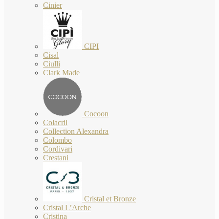
Cinier
CIPI
Cisal
Ciulli
Clark Made
Cocoon
Colacril
Collection Alexandra
Colombo
Cordivari
Crestani
Cristal et Bronze
Cristal L’Arche
Cristina