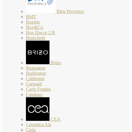
Bleu Provence
BMT
Bongio
Box&Co
Box Docce 2.B
Branchetti
Brizo
Bugnatese
Burlington
California
Carimali
Carlo Frattini
Catalano
CEA
Ceramica Ala
Cielo