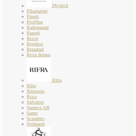
Phylrich
Pibamarmi
Pinetti
PoolSpa
Radomonte
Rapsel
Recor
Reginox
Repabad
Rexa design
Rifra
Riho
Ritmonio
Roca
Salvatori
Sameca AB
Samo
Scarabeo
Serdaneli