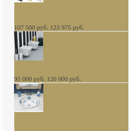
Cassia Duravit врезная сверху кухонная
керамическая мойка 1160 x 510 мм белая,
серая, черная, бежевая В НАЛИЧИИ
107 500 руб.
123 975 руб.
Cow ArtCeram унитаз навесной и биде
навесное КОМПЛЕКТ
95 000 руб.
120 000 руб.
Decorated Bathroom раковина овальная
встраиваемая для ванной с рисунком синяя
роза В НАЛИЧИИ