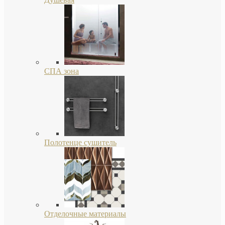
СПА зона
Полотенце сушитель
Отделочные материалы