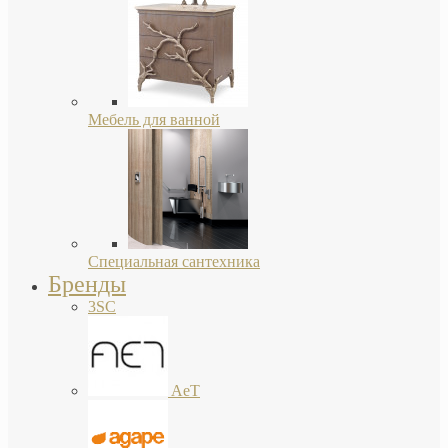
Мебель для ванной
Специальная сантехника
Бренды
3SC
AeT