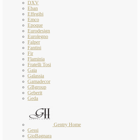
DXV
Eban
Effegibi
Emco
Epoque
Eurodesign
Eurolegno
Falper
Fantini
Fir
Flaminia
Fratelli Tosi
Gaia
Galassia
Gamadecor
GBgroup
Geberit
Geda
Gentry Home
Gessi
GioBagnara