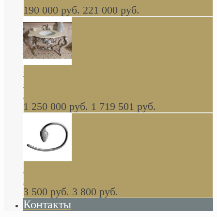
190 000 руб.
221 000 руб.
Gondola GAIA консоль 140 см для ванной в
стиле барокко, из массива дерева, светло
коричневый матовый окрас + серебро
1 250 000 руб.
1 719 501 руб.
Khala Colombo аксессуары (серия) В
НАЛИЧИИ
3 500 руб.
3 800 руб.
Контакты