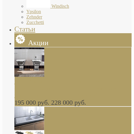
Windisch
Ypsilon
Zehnder
Zucchetti
Статьи
Акции
Butterfly Scarabeo КОМПЛЕКТ санфаянса
(унитаз и биде) напольные снаружи декор
глянцевая платина В НАЛИЧИИ
195 000 руб.
228 000 руб.