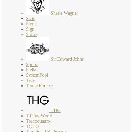
Sherle Wagner
Sicis
Sigma
Sign
Simas
Sir Edward Johns
Sprinz
Stella
SystemPool
Tece
Terme Firenze
THG
Tiffany World
Toscoquattro
TOTO
Traditional Bathrooms