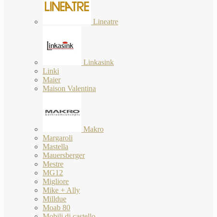
Lineatre
Linkasink
Linki
Maier
Maison Valentina
Makro
Margaroli
Mastella
Mauersberger
Mestre
MG12
Migliore
Mike + Ally
Milldue
Moab 80
Mobili di castello