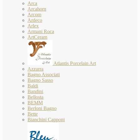
Arca
Arcahorn
Arcom
Ardeco
Arlex
Armani Roca
ArtCeram
Atlantis Porcelain Art
Azzurra
Bagno Associati
Bagno Sasso
Baldi
Bandini
Bellosta
BEMM
Berloni Bagno
Bette
Bianchini Capponi