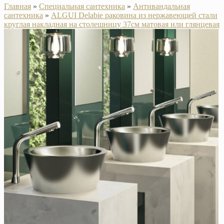
Главная
»
Специальная сантехника
»
Антивандальная
сантехника
»
ALGUI Delabie раковина из нержавеющей стали
круглая накладная на столешницу 37см матовая или глянцевая