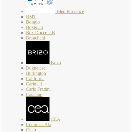
Bleu Provence
BMT
Bongio
Box&Co
Box Docce 2.B
Branchetti
Brizo
Bugnatese
Burlington
California
Carimali
Carlo Frattini
Catalano
CEA
Ceramica Ala
Cielo