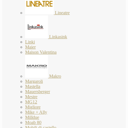
Lineatre
Linkasink
Linki
Maier
Maison Valentina
Makro
Margaroli
Mastella
Mauersberger
Mestre
MG12
Migliore
Mike + Ally
Milldue
Moab 80
Mobili di castello