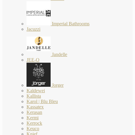
Imperial Bathrooms
Jacuzzi
Jandelle
JEE-O
Jorger
Kaldewei
Kallista
Karol | Blu Bleu
Kassatex
Kerasan
Kermi
Kerrock
Keuco
Knief