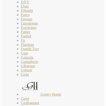
DXV
Eban
Effegibi
Emco
Epoque
Eurodesign
Eurolegno
Falper
Fantini
Fir
Flaminia
Fratelli Tosi
Gaia
Galassia
Gamadecor
GBgroup
Geberit
Geda
Gentry Home
Gessi
GioBagnara