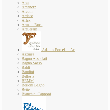
Arca
Arcahorn
Arcom
Ardeco
Arlex
Armani Roca
ArtCeram
Atlantis Porcelain Art
Azzurra
Bagno Associati
Bagno Sasso
Baldi
Bandini
Bellosta
BEMM
Berloni Bagno
Bette
Bianchini Capponi