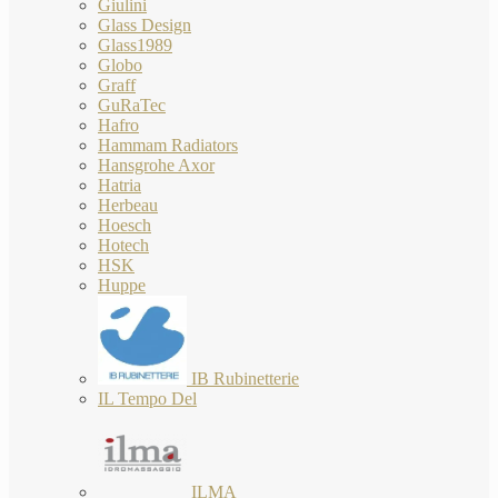
Giulini
Glass Design
Glass1989
Globo
Graff
GuRaTec
Hafro
Hammam Radiators
Hansgrohe Axor
Hatria
Herbeau
Hoesch
Hotech
HSK
Huppe
IB Rubinetterie
IL Tempo Del
ILMA