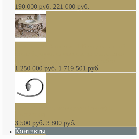
190 000 руб.
221 000 руб.
Gondola GAIA консоль 140 см для ванной в
стиле барокко, из массива дерева, светло
коричневый матовый окрас + серебро
1 250 000 руб.
1 719 501 руб.
Khala Colombo аксессуары (серия) В
НАЛИЧИИ
3 500 руб.
3 800 руб.
Контакты