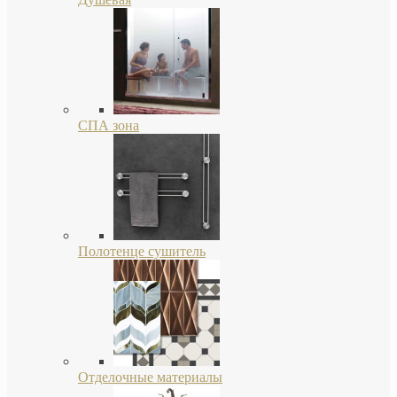
СПА зона
Полотенце сушитель
Отделочные материалы