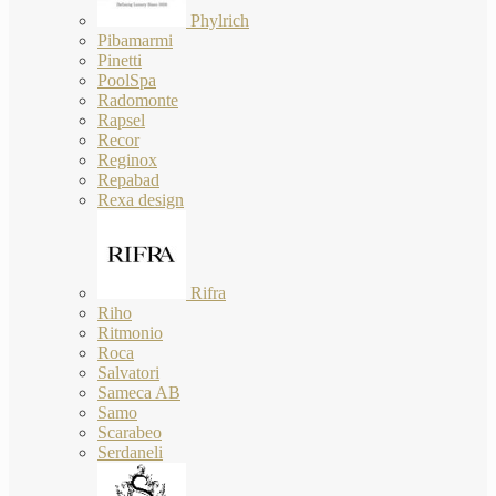
Phylrich
Pibamarmi
Pinetti
PoolSpa
Radomonte
Rapsel
Recor
Reginox
Repabad
Rexa design
Rifra
Riho
Ritmonio
Roca
Salvatori
Sameca AB
Samo
Scarabeo
Serdaneli