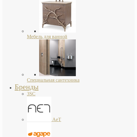
Мебель для ванной
Специальная сантехника
Бренды
3SC
AeT