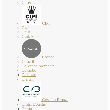
Cinier
CIPI
Cisal
Ciulli
Clark Made
Cocoon
Colacril
Collection Alexandra
Colombo
Cordivari
Crestani
Cristal et Bronze
Cristal L’Arche
Cristina