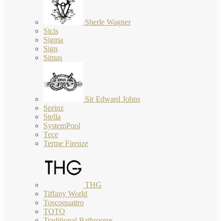
Sherle Wagner
Sicis
Sigma
Sign
Simas
Sir Edward Johns
Sprinz
Stella
SystemPool
Tece
Terme Firenze
THG
Tiffany World
Toscoquattro
TOTO
Traditional Bathrooms