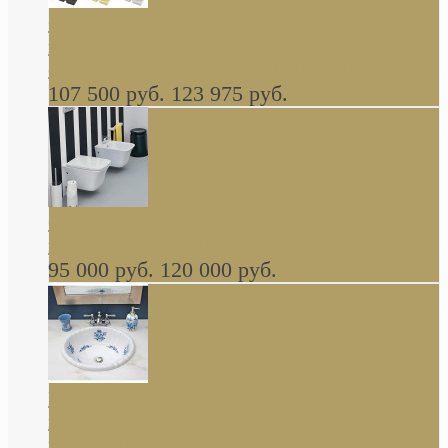
Cassia Duravit врезная сверху кухонная
керамическая мойка 1160 x 510 мм белая,
серая, черная, бежевая В НАЛИЧИИ
107 500 руб.
123 975 руб.
Cow ArtCeram унитаз навесной и биде
навесное КОМПЛЕКТ
95 000 руб.
120 000 руб.
Decorated Bathroom раковина овальная
встраиваемая для ванной с рисунком синяя
роза В НАЛИЧИИ