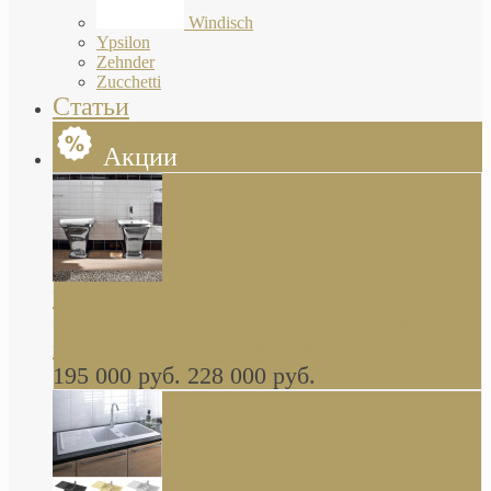
Windisch
Ypsilon
Zehnder
Zucchetti
Статьи
Акции
Butterfly Scarabeo КОМПЛЕКТ санфаянса
(унитаз и биде) напольные снаружи декор
глянцевая платина В НАЛИЧИИ
195 000 руб.
228 000 руб.