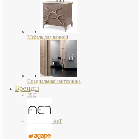
Мебель для ванной
Специальная сантехника
Бренды
3SC
AeT