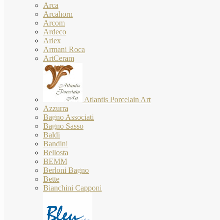
Arca
Arcahorn
Arcom
Ardeco
Arlex
Armani Roca
ArtCeram
Atlantis Porcelain Art
Azzurra
Bagno Associati
Bagno Sasso
Baldi
Bandini
Bellosta
BEMM
Berloni Bagno
Bette
Bianchini Capponi