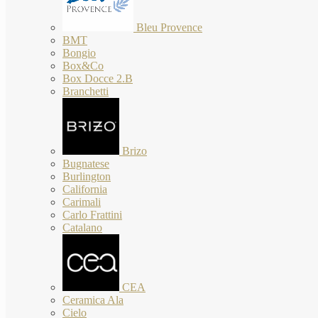
Bleu Provence
BMT
Bongio
Box&Co
Box Docce 2.B
Branchetti
Brizo
Bugnatese
Burlington
California
Carimali
Carlo Frattini
Catalano
CEA
Ceramica Ala
Cielo