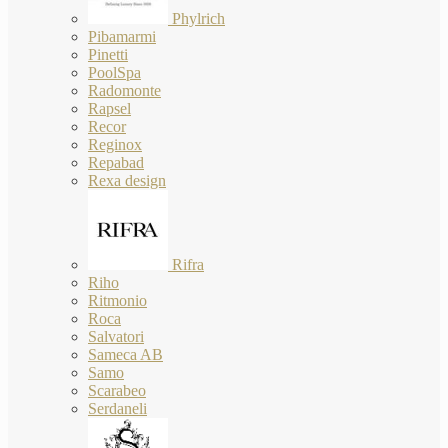
Phylrich
Pibamarmi
Pinetti
PoolSpa
Radomonte
Rapsel
Recor
Reginox
Repabad
Rexa design
Rifra
Riho
Ritmonio
Roca
Salvatori
Sameca AB
Samo
Scarabeo
Serdaneli