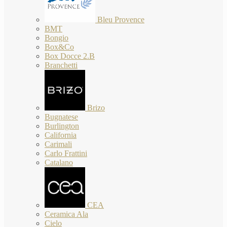
Bleu Provence
BMT
Bongio
Box&Co
Box Docce 2.B
Branchetti
Brizo
Bugnatese
Burlington
California
Carimali
Carlo Frattini
Catalano
CEA
Ceramica Ala
Cielo