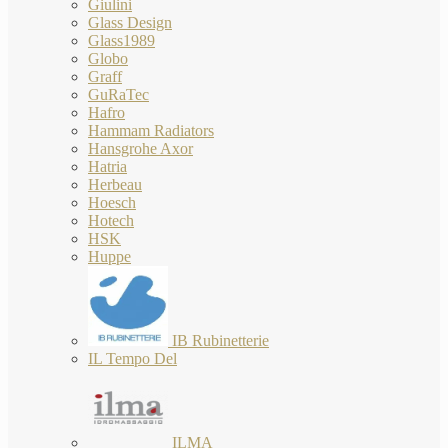
Giulini
Glass Design
Glass1989
Globo
Graff
GuRaTec
Hafro
Hammam Radiators
Hansgrohe Axor
Hatria
Herbeau
Hoesch
Hotech
HSK
Huppe
IB Rubinetterie
IL Tempo Del
ILMA