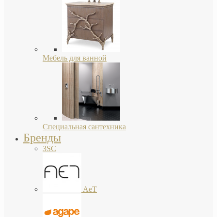
Мебель для ванной
Специальная сантехника
Бренды
3SC
AeT