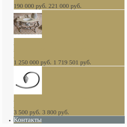
190 000 руб.
221 000 руб.
Gondola GAIA консоль 140 см для ванной в
стиле барокко, из массива дерева, светло
коричневый матовый окрас + серебро
1 250 000 руб.
1 719 501 руб.
Khala Colombo аксессуары (серия) В
НАЛИЧИИ
3 500 руб.
3 800 руб.
Контакты