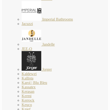
Imperial Bathrooms
Jacuzzi
Jandelle
JEE-O
Jorger
Kaldewei
Kallista
Karol | Blu Bleu
Kassatex
Kerasan
Kermi
Kerrock
Keuco
Knief