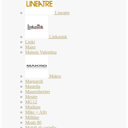
Lineatre
Linkasink
Linki
Maier
Maison Valentina
Makro
Margaroli
Mastella
Mauersberger
Mestre
MG12
Migliore
Mike + Ally
Milldue
Moab 80
Mobili di castello