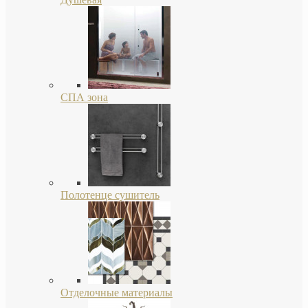
СПА зона
Полотенце сушитель
Отделочные материалы