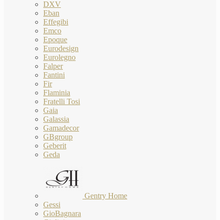
DXV
Eban
Effegibi
Emco
Epoque
Eurodesign
Eurolegno
Falper
Fantini
Fir
Flaminia
Fratelli Tosi
Gaia
Galassia
Gamadecor
GBgroup
Geberit
Geda
Gentry Home
Gessi
GioBagnara