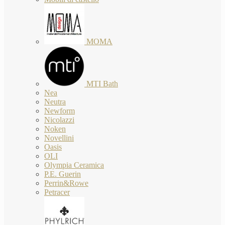
MOMA
MTI Bath
Nea
Neutra
Newform
Nicolazzi
Noken
Novellini
Oasis
OLI
Olympia Ceramica
P.E. Guerin
Perrin&Rowe
Petracer