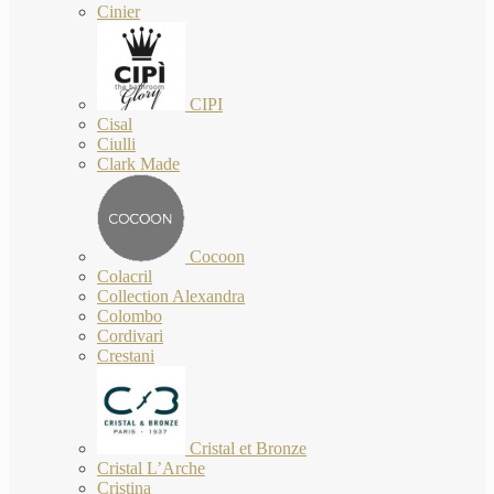
Cinier
CIPI
Cisal
Ciulli
Clark Made
Cocoon
Colacril
Collection Alexandra
Colombo
Cordivari
Crestani
Cristal et Bronze
Cristal L’Arche
Cristina