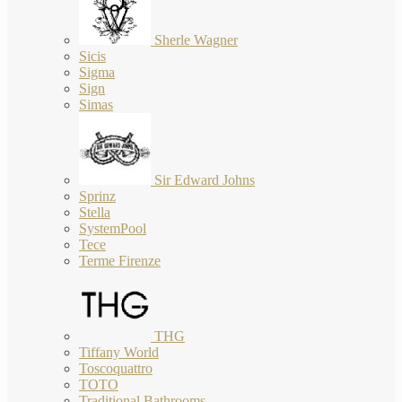
Sherle Wagner
Sicis
Sigma
Sign
Simas
Sir Edward Johns
Sprinz
Stella
SystemPool
Tece
Terme Firenze
THG
Tiffany World
Toscoquattro
TOTO
Traditional Bathrooms