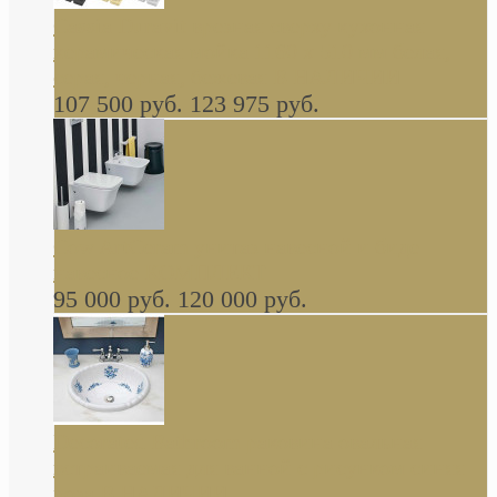
Cassia Duravit врезная сверху кухонная
керамическая мойка 1160 x 510 мм белая,
серая, черная, бежевая В НАЛИЧИИ
107 500 руб.
123 975 руб.
Cow ArtCeram унитаз навесной и биде
навесное КОМПЛЕКТ
95 000 руб.
120 000 руб.
Decorated Bathroom раковина овальная
встраиваемая для ванной с рисунком синяя
роза В НАЛИЧИИ