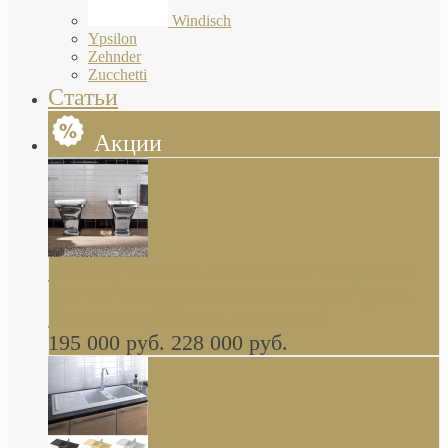
Windisch
Ypsilon
Zehnder
Zucchetti
Статьи
Акции
Butterfly Scarabeo КОМПЛЕКТ санфаянса
(унитаз и биде) напольные снаружи декор
глянцевая платина В НАЛИЧИИ
195 000 руб.
228 000 руб.