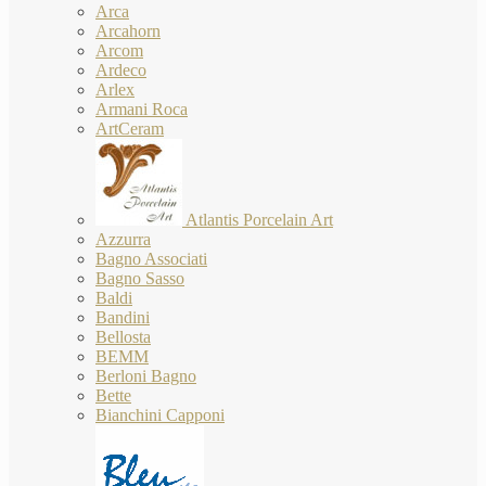
Arca
Arcahorn
Arcom
Ardeco
Arlex
Armani Roca
ArtCeram
Atlantis Porcelain Art
Azzurra
Bagno Associati
Bagno Sasso
Baldi
Bandini
Bellosta
BEMM
Berloni Bagno
Bette
Bianchini Capponi