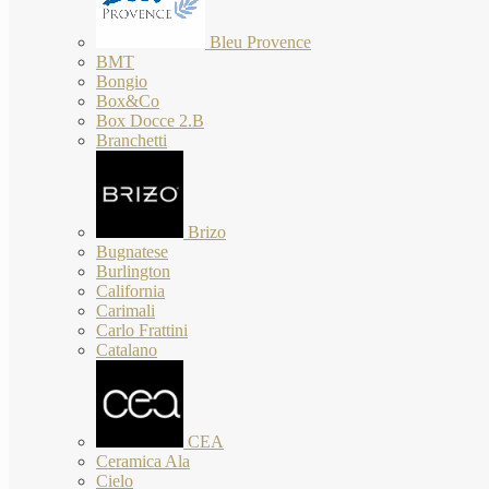
Bleu Provence
BMT
Bongio
Box&Co
Box Docce 2.B
Branchetti
Brizo
Bugnatese
Burlington
California
Carimali
Carlo Frattini
Catalano
CEA
Ceramica Ala
Cielo