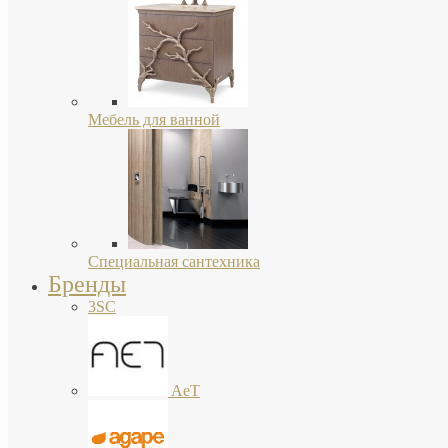
Мебель для ванной
Специальная сантехника
Бренды
3SC
AeT