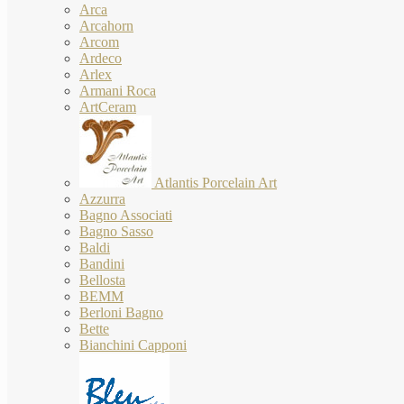
Arca
Arcahorn
Arcom
Ardeco
Arlex
Armani Roca
ArtCeram
Atlantis Porcelain Art
Azzurra
Bagno Associati
Bagno Sasso
Baldi
Bandini
Bellosta
BEMM
Berloni Bagno
Bette
Bianchini Capponi