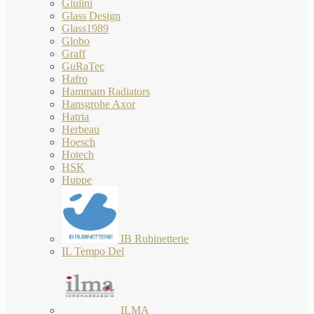
Giulini
Glass Design
Glass1989
Globo
Graff
GuRaTec
Hafro
Hammam Radiators
Hansgrohe Axor
Hatria
Herbeau
Hoesch
Hotech
HSK
Huppe
IB Rubinetterie
IL Tempo Del
ILMA