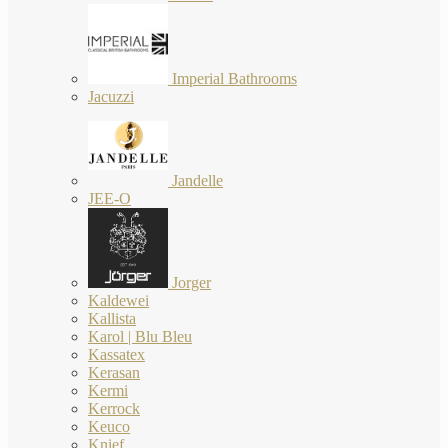
Imperial Bathrooms
Jacuzzi
Jandelle
JEE-O
Jorger
Kaldewei
Kallista
Karol | Blu Bleu
Kassatex
Kerasan
Kermi
Kerrock
Keuco
Knief