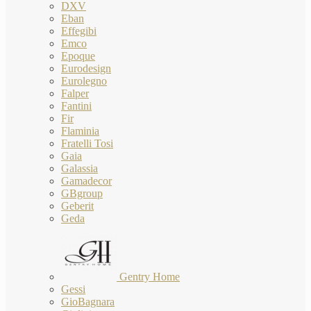
DXV
Eban
Effegibi
Emco
Epoque
Eurodesign
Eurolegno
Falper
Fantini
Fir
Flaminia
Fratelli Tosi
Gaia
Galassia
Gamadecor
GBgroup
Geberit
Geda
Gentry Home
Gessi
GioBagnara