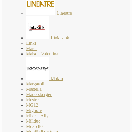
Lineatre
Linkasink
Linki
Maier
Maison Valentina
Makro
Margaroli
Mastella
Mauersberger
Mestre
MG12
Migliore
Mike + Ally
Milldue
Moab 80
Mobili di castello