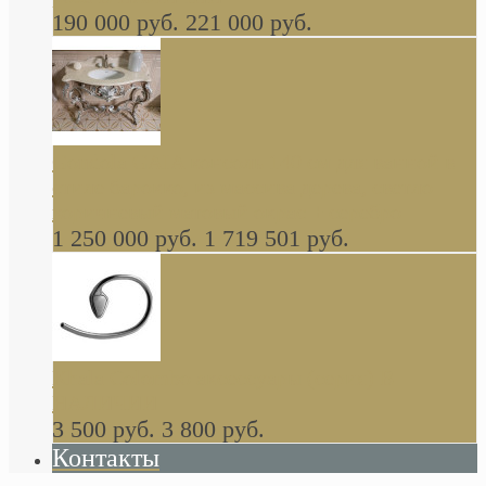
190 000 руб.
221 000 руб.
Gondola GAIA консоль 140 см для ванной в
стиле барокко, из массива дерева, светло
коричневый матовый окрас + серебро
1 250 000 руб.
1 719 501 руб.
Khala Colombo аксессуары (серия) В
НАЛИЧИИ
3 500 руб.
3 800 руб.
Контакты