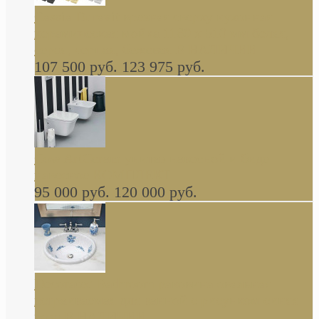
Cassia Duravit врезная сверху кухонная
керамическая мойка 1160 x 510 мм белая,
серая, черная, бежевая В НАЛИЧИИ
107 500 руб.
123 975 руб.
Cow ArtCeram унитаз навесной и биде
навесное КОМПЛЕКТ
95 000 руб.
120 000 руб.
Decorated Bathroom раковина овальная
встраиваемая для ванной с рисунком синяя
роза В НАЛИЧИИ