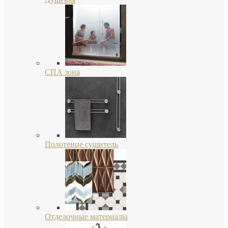
СПА зона
Полотенце сушитель
Отделочные материалы