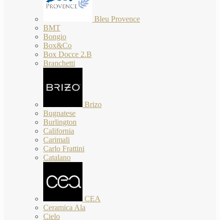
Bleu Provence
BMT
Bongio
Box&Co
Box Docce 2.B
Branchetti
Brizo
Bugnatese
Burlington
California
Carimali
Carlo Frattini
Catalano
CEA
Ceramica Ala
Cielo