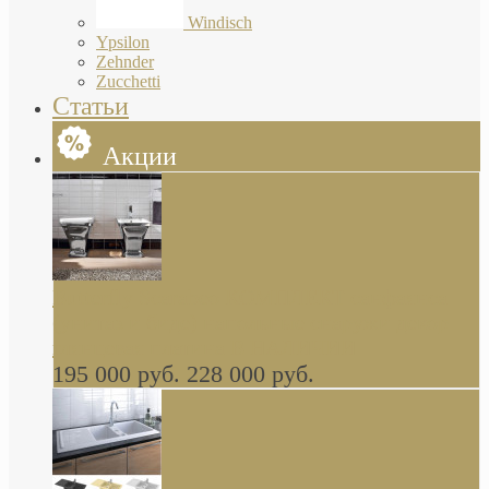
Windisch
Ypsilon
Zehnder
Zucchetti
Статьи
Акции
Butterfly Scarabeo КОМПЛЕКТ санфаянса
(унитаз и биде) напольные снаружи декор
глянцевая платина В НАЛИЧИИ
195 000 руб.
228 000 руб.