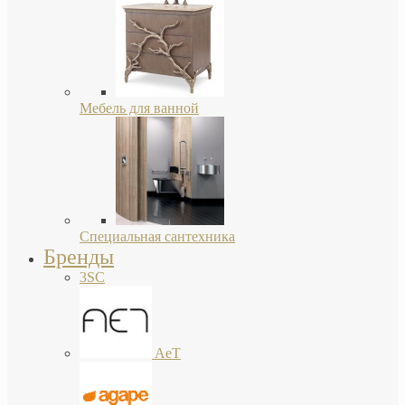
Мебель для ванной
Специальная сантехника
Бренды
3SC
AeT