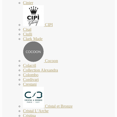
Cinier
CIPI
Cisal
Ciulli
Clark Made
Cocoon
Colacril
Collection Alexandra
Colombo
Cordivari
Crestani
Cristal et Bronze
Cristal L’Arche
Cristina