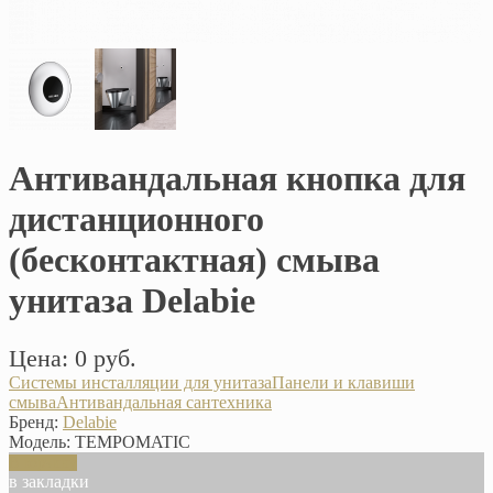
Антивандальная кнопка для
дистанционного
(бесконтактная) смыва
унитаза Delabie
Цена: 0 руб.
Системы инсталляции для унитаза
Панели и клавиши
смыва
Антивандальная сантехника
Бренд:
Delabie
Модель:
TEMPOMATIC
В корзину
в закладки