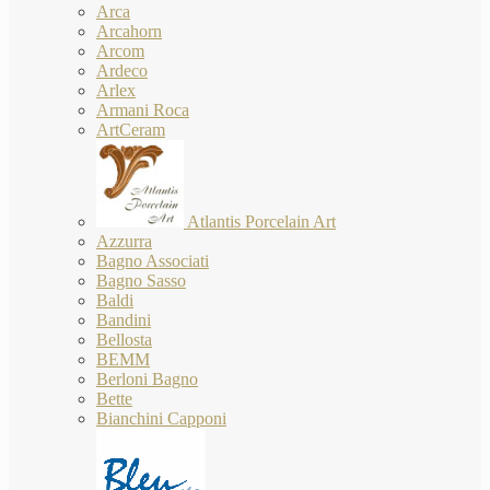
Arca
Arcahorn
Arcom
Ardeco
Arlex
Armani Roca
ArtCeram
Atlantis Porcelain Art
Azzurra
Bagno Associati
Bagno Sasso
Baldi
Bandini
Bellosta
BEMM
Berloni Bagno
Bette
Bianchini Capponi