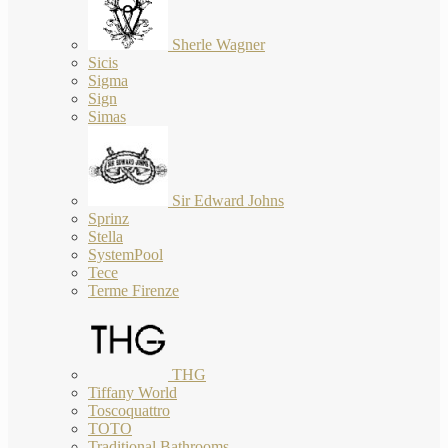
Sherle Wagner
Sicis
Sigma
Sign
Simas
Sir Edward Johns
Sprinz
Stella
SystemPool
Tece
Terme Firenze
THG
Tiffany World
Toscoquattro
TOTO
Traditional Bathrooms