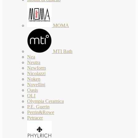
MOMA
MTI Bath
Nea
Neutra
Newform
Nicolazzi
Noken
Novellini
Oasis
OLI
Olympia Ceramica
P.E. Guerin
Perrin&Rowe
Petracer