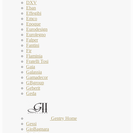
DXV
Eban
Effegibi
Emco
Epoque
Eurodesign
Eurolegno
Falper
Fantini
Fir
Flaminia
Fratelli Tosi
Gaia
Galassia
Gamadecor
GBgroup
Geberit
Geda
Gentry Home
Gessi
GioBagnara