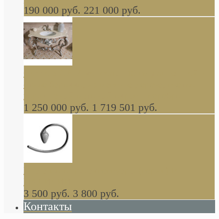
190 000 руб.
221 000 руб.
Gondola GAIA консоль 140 см для ванной в
стиле барокко, из массива дерева, светло
коричневый матовый окрас + серебро
1 250 000 руб.
1 719 501 руб.
Khala Colombo аксессуары (серия) В
НАЛИЧИИ
3 500 руб.
3 800 руб.
Контакты