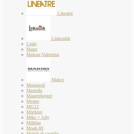
Lineatre
Linkasink
Linki
Maier
Maison Valentina
Makro
Margaroli
Mastella
Mauersberger
Mestre
MG12
Migliore
Mike + Ally
Milldue
Moab 80
Mobili di castello