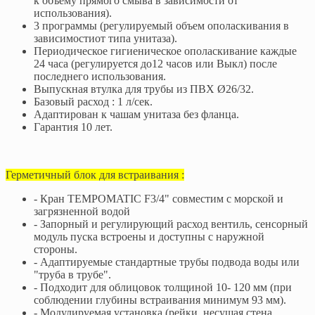
к объему прямого смыва в зависимости от
использования).
3 программы (регулируемый объем ополаскивания в
зависимостиот типа унитаза).
Периодическое гигиеническое ополаскивание каждые
24 часа (регулируется до12 часов или Выкл) после
последнего использования.
Выпускная втулка для трубы из ПВХ Ø26/32.
Базовый расход : 1 л/сек.
Адаптирован к чашам унитаза без фланца.
Гарантия 10 лет.
Герметичный блок для встраивания :
- Кран TEMPOMATIC F3/4" совместим с морской и
загрязненной водой
- Запорный и регулирующий расход вентиль, сенсорный
модуль пуска встроены и доступны с наружной
стороны.
- Адаптируемые стандартные трубы подвода воды или
"труба в трубе".
- Подходит для облицовок толщиной 10- 120 мм (при
соблюдении глубины встраивания минимум 93 мм).
- Модулируемая установка (рейки, несущая стена,