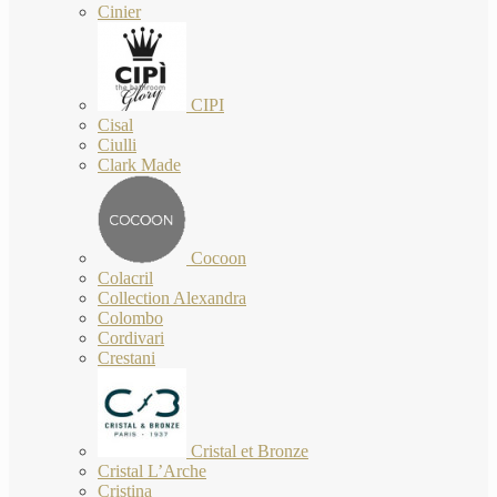
Cinier
CIPI
Cisal
Ciulli
Clark Made
Cocoon
Colacril
Collection Alexandra
Colombo
Cordivari
Crestani
Cristal et Bronze
Cristal L’Arche
Cristina