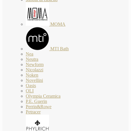
MOMA
MTI Bath
Nea
Neutra
Newform
Nicolazzi
Noken
Novellini
Oasis
OLI
Olympia Ceramica
P.E. Guerin
Perrin&Rowe
Petracer