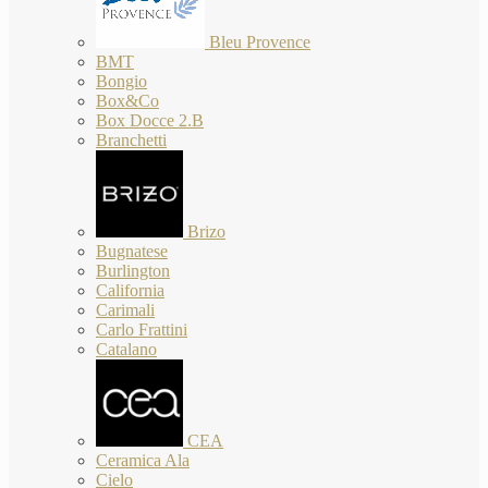
Bleu Provence
BMT
Bongio
Box&Co
Box Docce 2.B
Branchetti
Brizo
Bugnatese
Burlington
California
Carimali
Carlo Frattini
Catalano
CEA
Ceramica Ala
Cielo