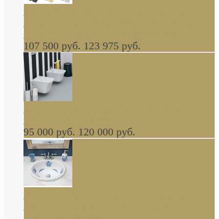
Cassia Duravit врезная сверху кухонная
керамическая мойка 1160 x 510 мм белая,
серая, черная, бежевая В НАЛИЧИИ
107 500 руб.
123 975 руб.
Cow ArtCeram унитаз навесной и биде
навесное КОМПЛЕКТ
95 000 руб.
120 000 руб.
Decorated Bathroom раковина овальная
встраиваемая для ванной с рисунком синяя
роза В НАЛИЧИИ