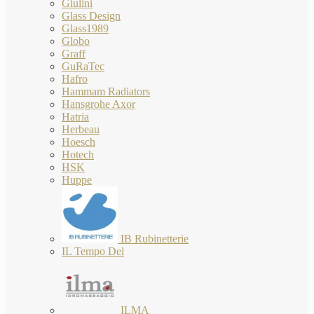
Giulini
Glass Design
Glass1989
Globo
Graff
GuRaTec
Hafro
Hammam Radiators
Hansgrohe Axor
Hatria
Herbeau
Hoesch
Hotech
HSK
Huppe
IB Rubinetterie
IL Tempo Del
ILMA