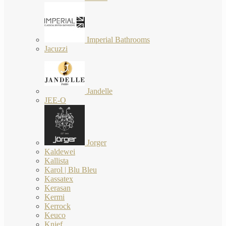
Imperial Bathrooms
Jacuzzi
Jandelle
JEE-O
Jorger
Kaldewei
Kallista
Karol | Blu Bleu
Kassatex
Kerasan
Kermi
Kerrock
Keuco
Knief