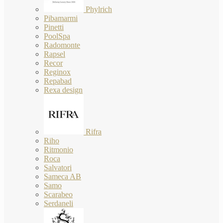
Phylrich
Pibamarmi
Pinetti
PoolSpa
Radomonte
Rapsel
Recor
Reginox
Repabad
Rexa design
Rifra
Riho
Ritmonio
Roca
Salvatori
Sameca AB
Samo
Scarabeo
Serdaneli