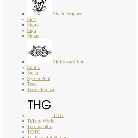
Sherle Wagner
Sicis
Sigma
Sign
Simas
Sir Edward Johns
Sprinz
Stella
SystemPool
Tece
Terme Firenze
THG
Tiffany World
Toscoquattro
TOTO
Traditional Bathrooms