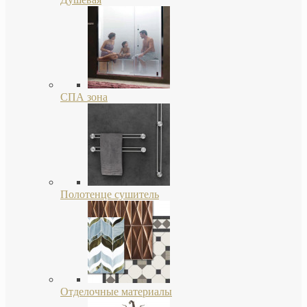
СПА зона
Полотенце сушитель
Отделочные материалы