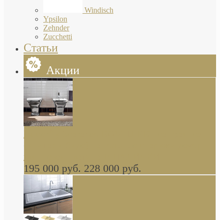
Windisch
Ypsilon
Zehnder
Zucchetti
Статьи
Акции
Butterfly Scarabeo КОМПЛЕКТ санфаянса
(унитаз и биде) напольные снаружи декор
глянцевая платина В НАЛИЧИИ
195 000 руб.
228 000 руб.