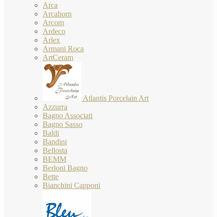
Arca
Arcahorn
Arcom
Ardeco
Arlex
Armani Roca
ArtCeram
Atlantis Porcelain Art
Azzurra
Bagno Associati
Bagno Sasso
Baldi
Bandini
Bellosta
BEMM
Berloni Bagno
Bette
Bianchini Capponi