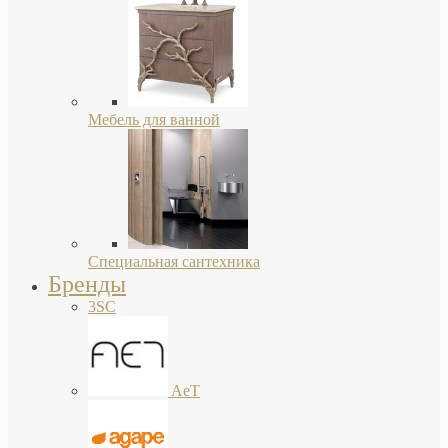
Мебель для ванной
Специальная сантехника
Бренды
3SC
AeT