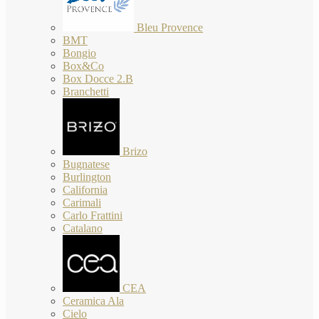
Bleu Provence
BMT
Bongio
Box&Co
Box Docce 2.B
Branchetti
Brizo
Bugnatese
Burlington
California
Carimali
Carlo Frattini
Catalano
CEA
Ceramica Ala
Cielo