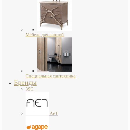
Мебель для ванной
Специальная сантехника
Бренды
3SC
AeT