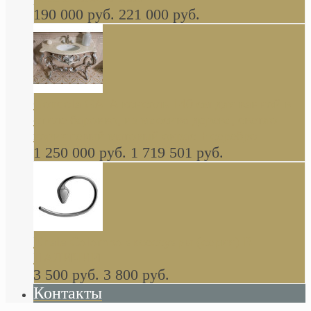
190 000 руб.
221 000 руб.
Gondola GAIA консоль 140 см для ванной в
стиле барокко, из массива дерева, светло
коричневый матовый окрас + серебро
1 250 000 руб.
1 719 501 руб.
Khala Colombo аксессуары (серия) В
НАЛИЧИИ
3 500 руб.
3 800 руб.
Контакты