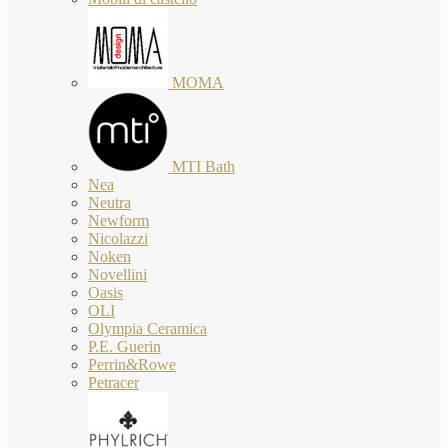
MOMA
MTI Bath
Nea
Neutra
Newform
Nicolazzi
Noken
Novellini
Oasis
OLI
Olympia Ceramica
P.E. Guerin
Perrin&Rowe
Petracer