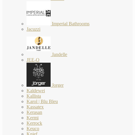
Imperial Bathrooms
Jacuzzi
Jandelle
JEE-O
Jorger
Kaldewei
Kallista
Karol | Blu Bleu
Kassatex
Kerasan
Kermi
Kerrock
Keuco
Knief