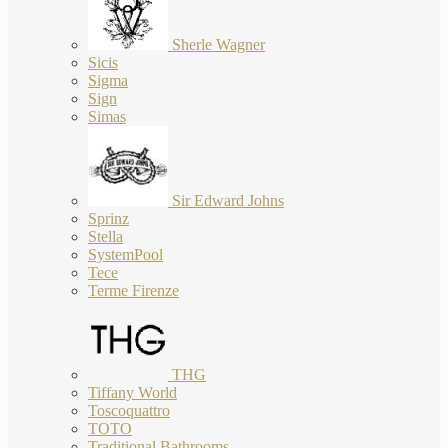
Sherle Wagner
Sicis
Sigma
Sign
Simas
Sir Edward Johns
Sprinz
Stella
SystemPool
Tece
Terme Firenze
THG
Tiffany World
Toscoquattro
TOTO
Traditional Bathrooms