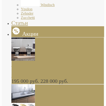
Windisch
Ypsilon
Zehnder
Zucchetti
Статьи
Акции
Butterfly Scarabeo КОМПЛЕКТ санфаянса
(унитаз и биде) напольные снаружи декор
глянцевая платина В НАЛИЧИИ
195 000 руб.
228 000 руб.