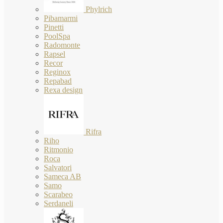
Phylrich
Pibamarmi
Pinetti
PoolSpa
Radomonte
Rapsel
Recor
Reginox
Repabad
Rexa design
Rifra
Riho
Ritmonio
Roca
Salvatori
Sameca AB
Samo
Scarabeo
Serdaneli