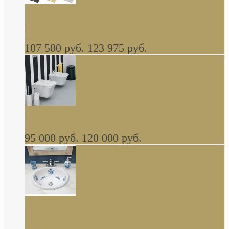
Cassia Duravit врезная сверху кухонная
керамическая мойка 1160 x 510 мм белая,
серая, черная, бежевая В НАЛИЧИИ
107 500 руб.
123 975 руб.
Cow ArtCeram унитаз навесной и биде
навесное КОМПЛЕКТ
95 000 руб.
120 000 руб.
Decorated Bathroom раковина овальная
встраиваемая для ванной с рисунком синяя
роза В НАЛИЧИИ