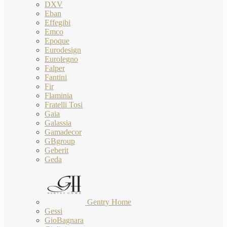
DXV
Eban
Effegibi
Emco
Epoque
Eurodesign
Eurolegno
Falper
Fantini
Fir
Flaminia
Fratelli Tosi
Gaia
Galassia
Gamadecor
GBgroup
Geberit
Geda
Gentry Home
Gessi
GioBagnara