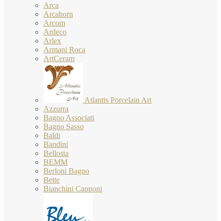
Arca
Arcahorn
Arcom
Ardeco
Arlex
Armani Roca
ArtCeram
Atlantis Porcelain Art
Azzurra
Bagno Associati
Bagno Sasso
Baldi
Bandini
Bellosta
BEMM
Berloni Bagno
Bette
Bianchini Capponi