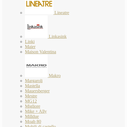
Lineatre
Linkasink
Linki
Maier
Maison Valentina
Makro
Margaroli
Mastella
Mauersberger
Mestre
MG12
Migliore
Mike + Ally
Milldue
Moab 80
Mobili di castello