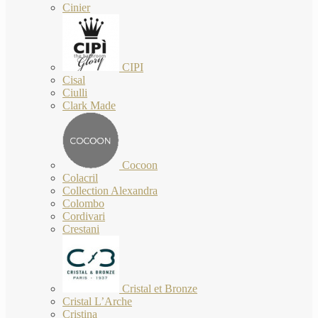
Cinier
CIPI
Cisal
Ciulli
Clark Made
Cocoon
Colacril
Collection Alexandra
Colombo
Cordivari
Crestani
Cristal et Bronze
Cristal L’Arche
Cristina