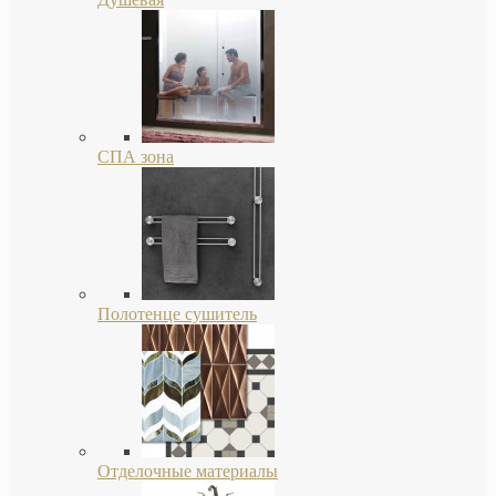
СПА зона
Полотенце сушитель
Отделочные материалы