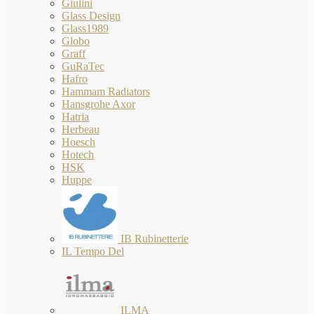
Giulini
Glass Design
Glass1989
Globo
Graff
GuRaTec
Hafro
Hammam Radiators
Hansgrohe Axor
Hatria
Herbeau
Hoesch
Hotech
HSK
Huppe
IB Rubinetterie
IL Tempo Del
ILMA