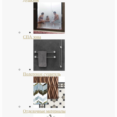
СПА зона
Полотенце сушитель
Отделочные материалы