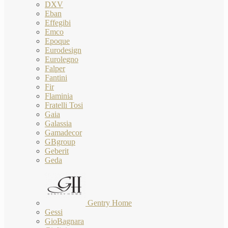
DXV
Eban
Effegibi
Emco
Epoque
Eurodesign
Eurolegno
Falper
Fantini
Fir
Flaminia
Fratelli Tosi
Gaia
Galassia
Gamadecor
GBgroup
Geberit
Geda
Gentry Home
Gessi
GioBagnara