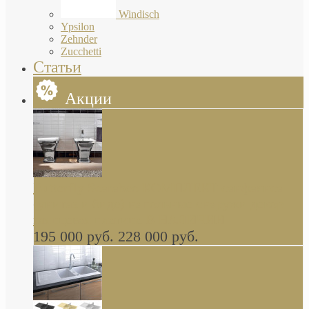
Windisch
Ypsilon
Zehnder
Zucchetti
Статьи
Акции
Butterfly Scarabeo КОМПЛЕКТ санфаянса
(унитаз и биде) напольные снаружи декор
глянцевая платина В НАЛИЧИИ
195 000 руб.
228 000 руб.