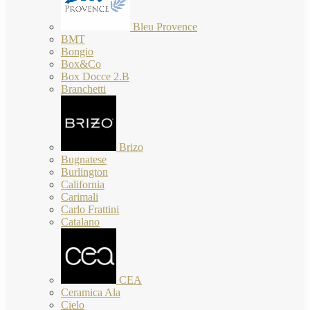
Bleu Provence
BMT
Bongio
Box&Co
Box Docce 2.B
Branchetti
Brizo
Bugnatese
Burlington
California
Carimali
Carlo Frattini
Catalano
CEA
Ceramica Ala
Cielo