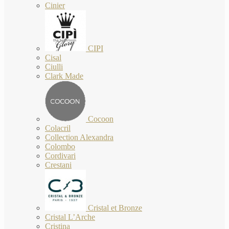
Cinier
CIPI
Cisal
Ciulli
Clark Made
Cocoon
Colacril
Collection Alexandra
Colombo
Cordivari
Crestani
Cristal et Bronze
Cristal L’Arche
Cristina