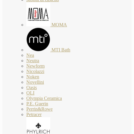
MOMA
MTI Bath
Nea
Neutra
Newform
Nicolazzi
Noken
Novellini
Oasis
OLI
Olympia Ceramica
P.E. Guerin
Perrin&Rowe
Petracer