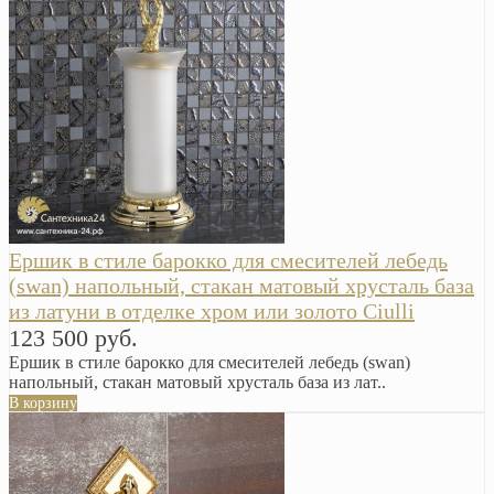
Ершик в стиле барокко для смесителей лебедь
(swan) напольный, стакан матовый хрусталь база
из латуни в отделке хром или золото Ciulli
123 500 руб.
Ершик в стиле барокко для смесителей лебедь (swan)
напольный, стакан матовый хрусталь база из лат..
В корзину