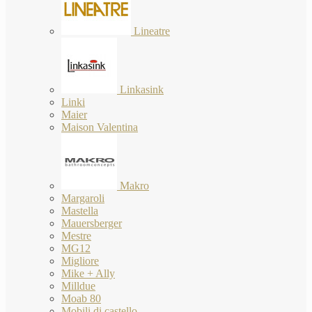
Lineatre
Linkasink
Linki
Maier
Maison Valentina
Makro
Margaroli
Mastella
Mauersberger
Mestre
MG12
Migliore
Mike + Ally
Milldue
Moab 80
Mobili di castello