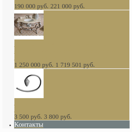
190 000 руб.
221 000 руб.
Gondola GAIA консоль 140 см для ванной в
стиле барокко, из массива дерева, светло
коричневый матовый окрас + серебро
1 250 000 руб.
1 719 501 руб.
Khala Colombo аксессуары (серия) В
НАЛИЧИИ
3 500 руб.
3 800 руб.
Контакты