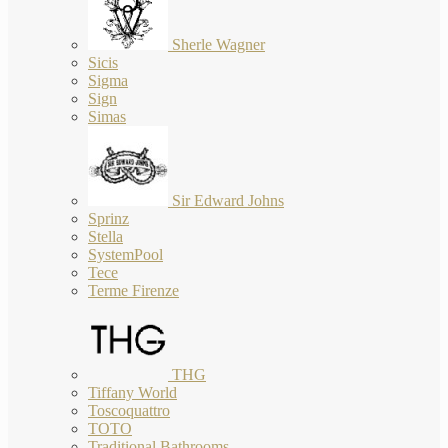
Sherle Wagner
Sicis
Sigma
Sign
Simas
Sir Edward Johns
Sprinz
Stella
SystemPool
Tece
Terme Firenze
THG
Tiffany World
Toscoquattro
TOTO
Traditional Bathrooms