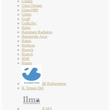
Giulini
Glass Design
Glass1989
Globo
Graff
GuRaTec
Hafro
Hammam Radiators
Hansgrohe Axor
Hatria
Herbeau
Hoesch
Hotech
HSK
Huppe
IB Rubinetterie
IL Tempo Del
ILMA