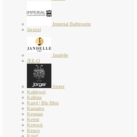
Imperial Bathrooms
Jacuzzi
Jandelle
JEE-O
Jorger
Kaldewei
Kallista
Karol | Blu Bleu
Kassatex
Kerasan
Kermi
Kerrock
Keuco
Knief