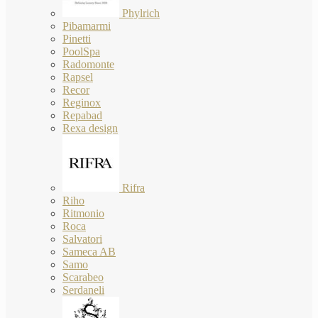
Phylrich
Pibamarmi
Pinetti
PoolSpa
Radomonte
Rapsel
Recor
Reginox
Repabad
Rexa design
Rifra
Riho
Ritmonio
Roca
Salvatori
Sameca AB
Samo
Scarabeo
Serdaneli