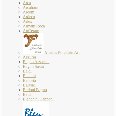
Arca
Arcahorn
Arcom
Ardeco
Arlex
Armani Roca
ArtCeram
Atlantis Porcelain Art
Azzurra
Bagno Associati
Bagno Sasso
Baldi
Bandini
Bellosta
BEMM
Berloni Bagno
Bette
Bianchini Capponi