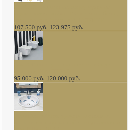
Cassia Duravit врезная сверху кухонная
керамическая мойка 1160 x 510 мм белая,
серая, черная, бежевая В НАЛИЧИИ
107 500 руб.
123 975 руб.
Cow ArtCeram унитаз навесной и биде
навесное КОМПЛЕКТ
95 000 руб.
120 000 руб.
Decorated Bathroom раковина овальная
встраиваемая для ванной с рисунком синяя
роза В НАЛИЧИИ