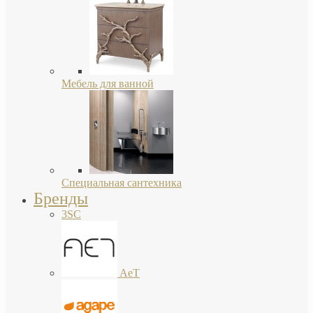
Мебель для ванной
Специальная сантехника
Бренды
3SC
AeT