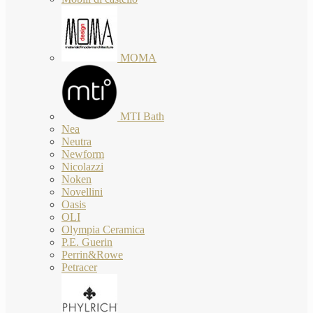
MOMA
MTI Bath
Nea
Neutra
Newform
Nicolazzi
Noken
Novellini
Oasis
OLI
Olympia Ceramica
P.E. Guerin
Perrin&Rowe
Petracer