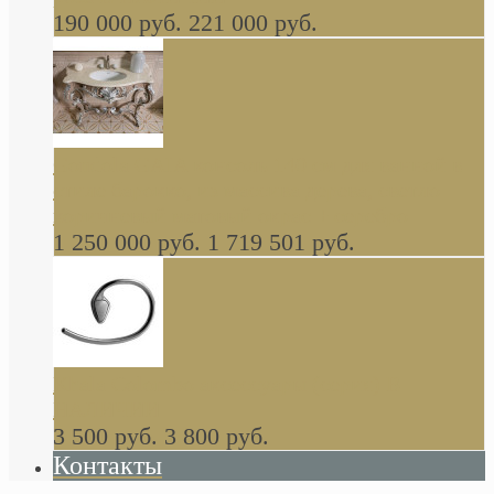
190 000 руб.
221 000 руб.
Gondola GAIA консоль 140 см для ванной в
стиле барокко, из массива дерева, светло
коричневый матовый окрас + серебро
1 250 000 руб.
1 719 501 руб.
Khala Colombo аксессуары (серия) В
НАЛИЧИИ
3 500 руб.
3 800 руб.
Контакты