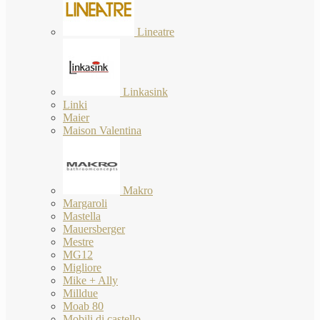
Lineatre
Linkasink
Linki
Maier
Maison Valentina
Makro
Margaroli
Mastella
Mauersberger
Mestre
MG12
Migliore
Mike + Ally
Milldue
Moab 80
Mobili di castello