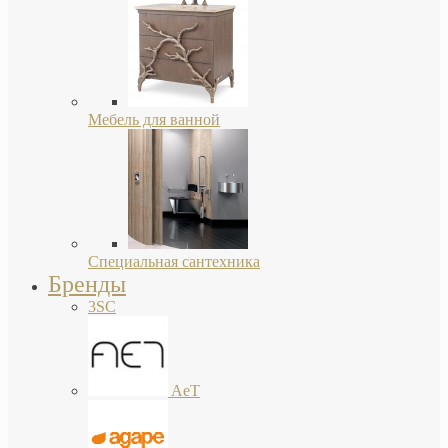
Мебель для ванной
Специальная сантехника
Бренды
3SC
AeT