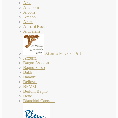
Arca
Arcahorn
Arcom
Ardeco
Arlex
Armani Roca
ArtCeram
Atlantis Porcelain Art
Azzurra
Bagno Associati
Bagno Sasso
Baldi
Bandini
Bellosta
BEMM
Berloni Bagno
Bette
Bianchini Capponi