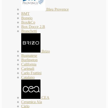
Bleu Provence
BMT
Bongio
Box&Co
Box Docce 2.B
Branchetti
Brizo
Bugnatese
Burlington
California
Carimali
Carlo Frattini
Catalano
CEA
Ceramica Ala
Cielo