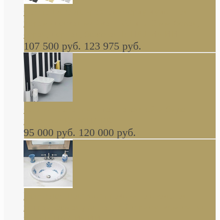
Cassia Duravit врезная сверху кухонная
керамическая мойка 1160 x 510 мм белая,
серая, черная, бежевая В НАЛИЧИИ
107 500 руб.
123 975 руб.
Cow ArtCeram унитаз навесной и биде
навесное КОМПЛЕКТ
95 000 руб.
120 000 руб.
Decorated Bathroom раковина овальная
встраиваемая для ванной с рисунком синяя
роза В НАЛИЧИИ