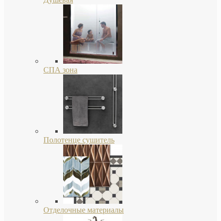
СПА зона
Полотенце сушитель
Отделочные материалы