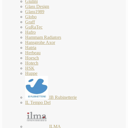
Giulini
Glass Design
Glass1989
Globo
Graff
GuRaTec
Hafro
Hammam Radiators
Hansgrohe Axor
Hatria
Herbeau
Hoesch
Hotech
HSK
Huppe
IB Rubinetterie
IL Tempo Del
ILMA