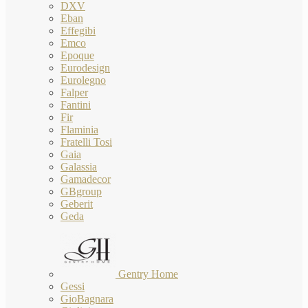
DXV
Eban
Effegibi
Emco
Epoque
Eurodesign
Eurolegno
Falper
Fantini
Fir
Flaminia
Fratelli Tosi
Gaia
Galassia
Gamadecor
GBgroup
Geberit
Geda
Gentry Home
Gessi
GioBagnara