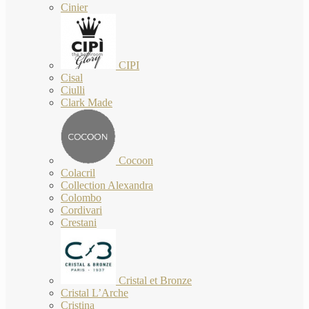
Cinier
CIPI
Cisal
Ciulli
Clark Made
Cocoon
Colacril
Collection Alexandra
Colombo
Cordivari
Crestani
Cristal et Bronze
Cristal L’Arche
Cristina