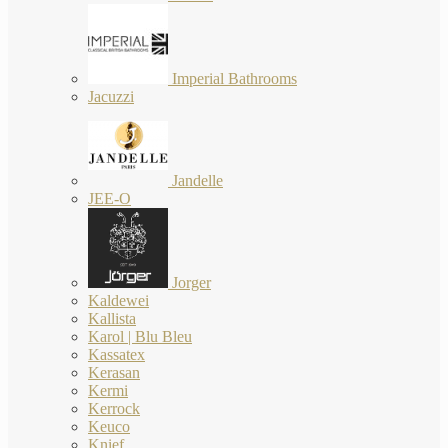
Imperial Bathrooms
Jacuzzi
Jandelle
JEE-O
Jorger
Kaldewei
Kallista
Karol | Blu Bleu
Kassatex
Kerasan
Kermi
Kerrock
Keuco
Knief