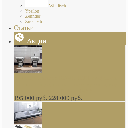
Windisch
Ypsilon
Zehnder
Zucchetti
Статьи
Акции
Butterfly Scarabeo КОМПЛЕКТ санфаянса
(унитаз и биде) напольные снаружи декор
глянцевая платина В НАЛИЧИИ
195 000 руб.
228 000 руб.