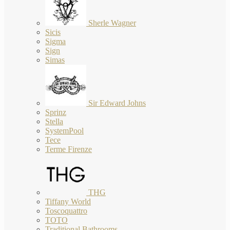
Sherle Wagner
Sicis
Sigma
Sign
Simas
Sir Edward Johns
Sprinz
Stella
SystemPool
Tece
Terme Firenze
THG
Tiffany World
Toscoquattro
TOTO
Traditional Bathrooms