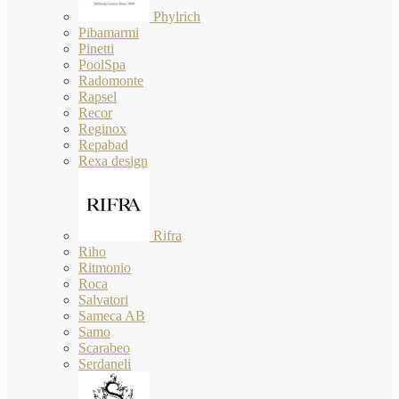
Phylrich
Pibamarmi
Pinetti
PoolSpa
Radomonte
Rapsel
Recor
Reginox
Repabad
Rexa design
Rifra
Riho
Ritmonio
Roca
Salvatori
Sameca AB
Samo
Scarabeo
Serdaneli