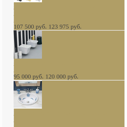
Cassia Duravit врезная сверху кухонная
керамическая мойка 1160 x 510 мм белая,
серая, черная, бежевая В НАЛИЧИИ
107 500 руб.
123 975 руб.
Cow ArtCeram унитаз навесной и биде
навесное КОМПЛЕКТ
95 000 руб.
120 000 руб.
Decorated Bathroom раковина овальная
встраиваемая для ванной с рисунком синяя
роза В НАЛИЧИИ