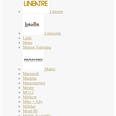
Lineatre
Linkasink
Linki
Maier
Maison Valentina
Makro
Margaroli
Mastella
Mauersberger
Mestre
MG12
Migliore
Mike + Ally
Milldue
Moab 80
Mobili di castello