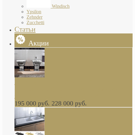
Windisch
Ypsilon
Zehnder
Zucchetti
Статьи
Акции
Butterfly Scarabeo КОМПЛЕКТ санфаянса
(унитаз и биде) напольные снаружи декор
глянцевая платина В НАЛИЧИИ
195 000 руб.
228 000 руб.