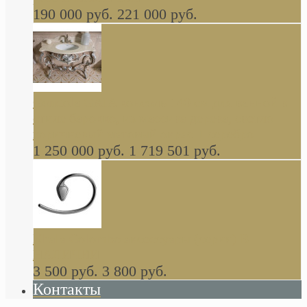
190 000 руб.
221 000 руб.
Gondola GAIA консоль 140 см для ванной в
стиле барокко, из массива дерева, светло
коричневый матовый окрас + серебро
1 250 000 руб.
1 719 501 руб.
Khala Colombo аксессуары (серия) В
НАЛИЧИИ
3 500 руб.
3 800 руб.
Контакты