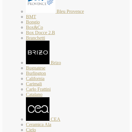
Bleu Provence
BMT
Bongio
Box&Co
Box Docce 2.B
Branchetti
Brizo
Bugnatese
Burlington
California
Carimali
Carlo Frattini
Catalano
CEA
Ceramica Ala
Cielo