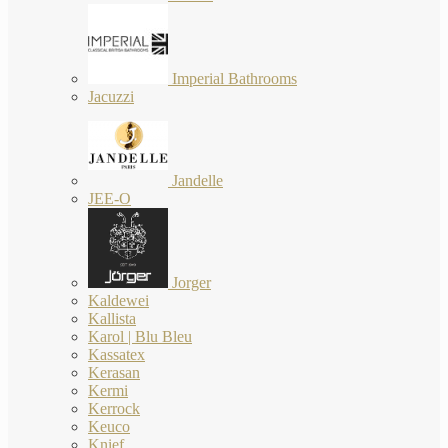
Imperial Bathrooms
Jacuzzi
Jandelle
JEE-O
Jorger
Kaldewei
Kallista
Karol | Blu Bleu
Kassatex
Kerasan
Kermi
Kerrock
Keuco
Knief