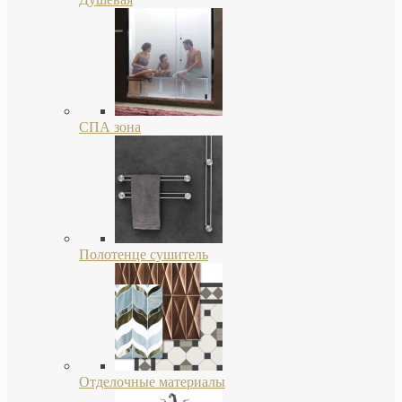
СПА зона
Полотенце сушитель
Отделочные материалы