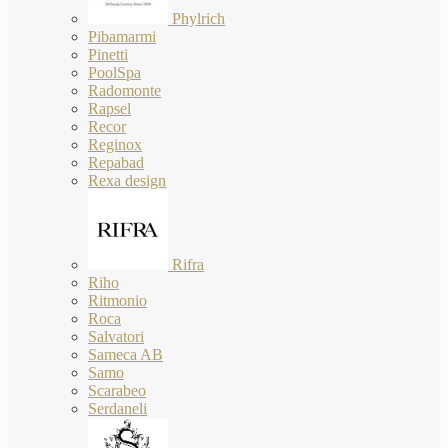
Phylrich
Pibamarmi
Pinetti
PoolSpa
Radomonte
Rapsel
Recor
Reginox
Repabad
Rexa design
Rifra
Riho
Ritmonio
Roca
Salvatori
Sameca AB
Samo
Scarabeo
Serdaneli