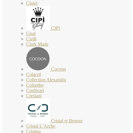
Cinier
CIPI
Cisal
Ciulli
Clark Made
Cocoon
Colacril
Collection Alexandra
Colombo
Cordivari
Crestani
Cristal et Bronze
Cristal L’Arche
Cristina