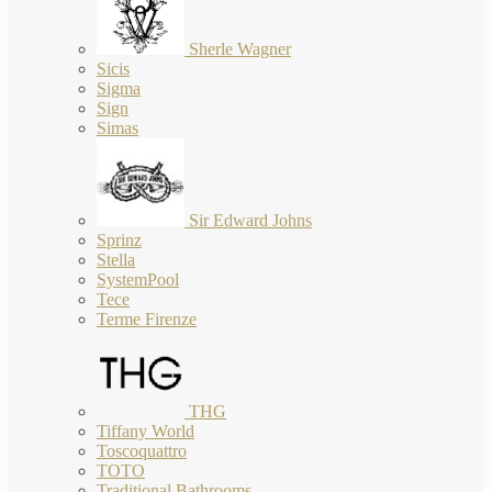
Sherle Wagner
Sicis
Sigma
Sign
Simas
Sir Edward Johns
Sprinz
Stella
SystemPool
Tece
Terme Firenze
THG
Tiffany World
Toscoquattro
TOTO
Traditional Bathrooms