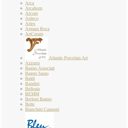
Arca
Arcahorn
Arcom
Ardeco
Arlex
Armani Roca
ArtCeram
Atlantis Porcelain Art
Azzurra
Bagno Associati
Bagno Sasso
Baldi
Bandini
Bellosta
BEMM
Berloni Bagno
Bette
Bianchini Capponi