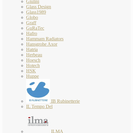
Giulini
Glass Design
Glass1989
Globo
Graff
GuRaTec
Hafro
Hammam Radiators
Hansgrohe Axor
Hatria
Herbeau
Hoesch
Hotech
HSK
Huppe
IB Rubinetterie
IL Tempo Del
ILMA