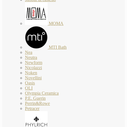
MOMA
MTI Bath
Nea
Neutra
Newform
Nicolazzi
Noken
Novellini
Oasis
OLI
Olympia Ceramica
P.E. Guerin
Perrin&Rowe
Petracer