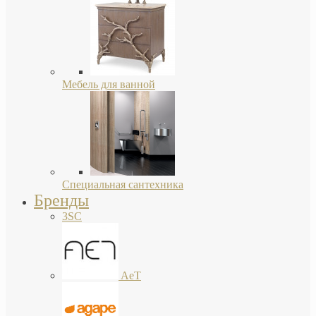
Мебель для ванной
Специальная сантехника
Бренды
3SC
AeT