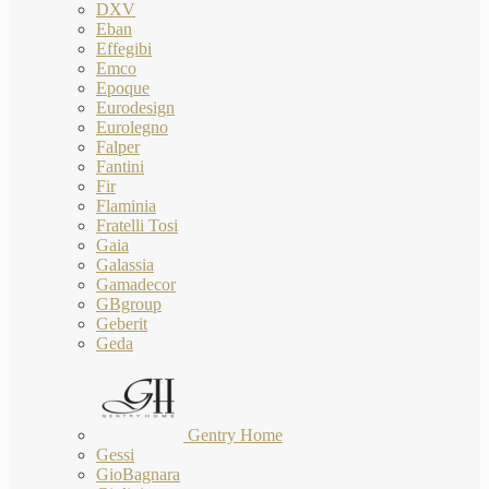
DXV
Eban
Effegibi
Emco
Epoque
Eurodesign
Eurolegno
Falper
Fantini
Fir
Flaminia
Fratelli Tosi
Gaia
Galassia
Gamadecor
GBgroup
Geberit
Geda
Gentry Home
Gessi
GioBagnara