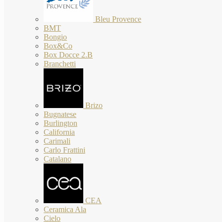
Bleu Provence
BMT
Bongio
Box&Co
Box Docce 2.B
Branchetti
Brizo
Bugnatese
Burlington
California
Carimali
Carlo Frattini
Catalano
CEA
Ceramica Ala
Cielo