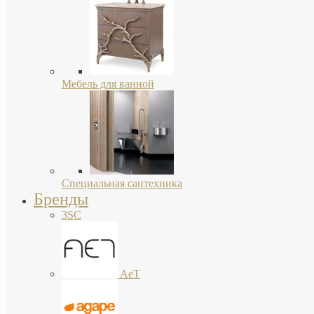
Мебель для ванной
Специальная сантехника
Бренды
3SC
AeT