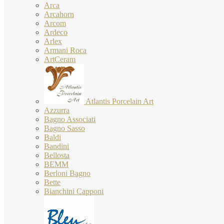
Arca
Arcahorn
Arcom
Ardeco
Arlex
Armani Roca
ArtCeram
Atlantis Porcelain Art
Azzurra
Bagno Associati
Bagno Sasso
Baldi
Bandini
Bellosta
BEMM
Berloni Bagno
Bette
Bianchini Capponi