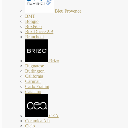
Bleu Provence
BMT
Bongio
Box&Co
Box Docce 2.B
Branchetti
Brizo
Bugnatese
Burlington
California
Carimali
Carlo Frattini
Catalano
CEA
Ceramica Ala
Cielo