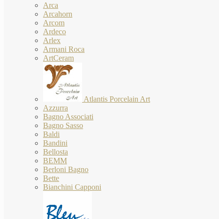
Arca
Arcahorn
Arcom
Ardeco
Arlex
Armani Roca
ArtCeram
Atlantis Porcelain Art
Azzurra
Bagno Associati
Bagno Sasso
Baldi
Bandini
Bellosta
BEMM
Berloni Bagno
Bette
Bianchini Capponi