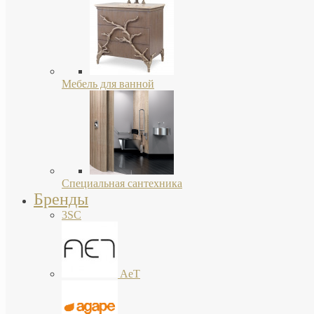
Мебель для ванной
Специальная сантехника
Бренды
3SC
AeT