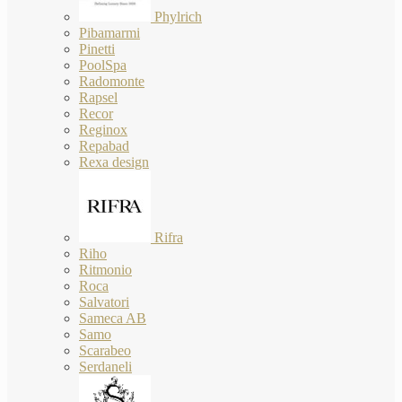
Phylrich
Pibamarmi
Pinetti
PoolSpa
Radomonte
Rapsel
Recor
Reginox
Repabad
Rexa design
Rifra
Riho
Ritmonio
Roca
Salvatori
Sameca AB
Samo
Scarabeo
Serdaneli