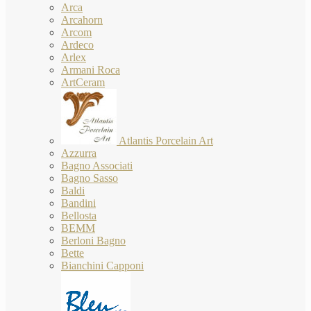
Arca
Arcahorn
Arcom
Ardeco
Arlex
Armani Roca
ArtCeram
Atlantis Porcelain Art
Azzurra
Bagno Associati
Bagno Sasso
Baldi
Bandini
Bellosta
BEMM
Berloni Bagno
Bette
Bianchini Capponi