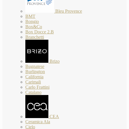
Bleu Provence
BMT
Bongio
Box&Co
Box Docce 2.B
Branchetti
Brizo
Bugnatese
Burlington
California
Carimali
Carlo Frattini
Catalano
CEA
Ceramica Ala
Cielo