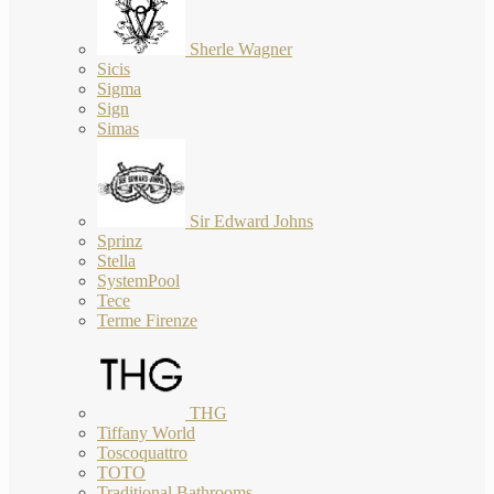
Sherle Wagner
Sicis
Sigma
Sign
Simas
Sir Edward Johns
Sprinz
Stella
SystemPool
Tece
Terme Firenze
THG
Tiffany World
Toscoquattro
TOTO
Traditional Bathrooms