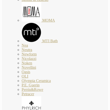
MOMA
MTI Bath
Nea
Neutra
Newform
Nicolazzi
Noken
Novellini
Oasis
OLI
Olympia Ceramica
P.E. Guerin
Perrin&Rowe
Petracer