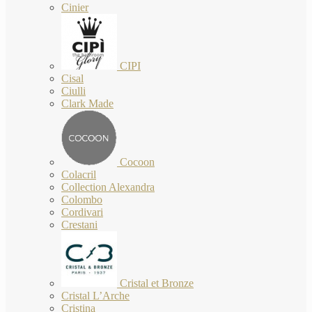
Cinier
CIPI
Cisal
Ciulli
Clark Made
Cocoon
Colacril
Collection Alexandra
Colombo
Cordivari
Crestani
Cristal et Bronze
Cristal L’Arche
Cristina