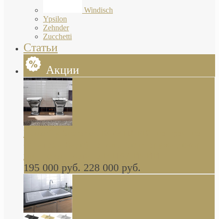
Windisch
Ypsilon
Zehnder
Zucchetti
Статьи
Акции
Butterfly Scarabeo КОМПЛЕКТ санфаянса
(унитаз и биде) напольные снаружи декор
глянцевая платина В НАЛИЧИИ
195 000 руб.
228 000 руб.