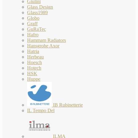
Giulini
Glass Design
Glass1989
Globo
Graff
GuRaTec
Hafro
Hammam Radiators
Hansgrohe Axor
Hatria
Herbeau
Hoesch
Hotech
HSK
Huppe
IB Rubinetterie
IL Tempo Del
ILMA