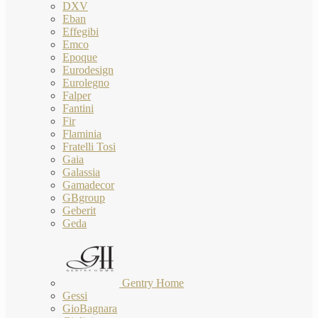
DXV
Eban
Effegibi
Emco
Epoque
Eurodesign
Eurolegno
Falper
Fantini
Fir
Flaminia
Fratelli Tosi
Gaia
Galassia
Gamadecor
GBgroup
Geberit
Geda
Gentry Home
Gessi
GioBagnara