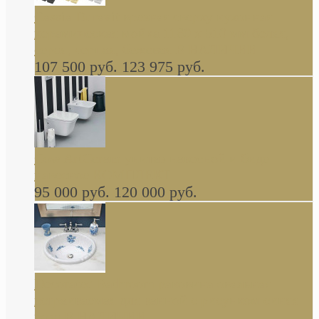
Cassia Duravit врезная сверху кухонная
керамическая мойка 1160 x 510 мм белая,
серая, черная, бежевая В НАЛИЧИИ
107 500 руб.
123 975 руб.
Cow ArtCeram унитаз навесной и биде
навесное КОМПЛЕКТ
95 000 руб.
120 000 руб.
Decorated Bathroom раковина овальная
встраиваемая для ванной с рисунком синяя
роза В НАЛИЧИИ