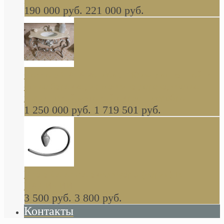
190 000 руб.
221 000 руб.
Gondola GAIA консоль 140 см для ванной в
стиле барокко, из массива дерева, светло
коричневый матовый окрас + серебро
1 250 000 руб.
1 719 501 руб.
Khala Colombo аксессуары (серия) В
НАЛИЧИИ
3 500 руб.
3 800 руб.
Контакты