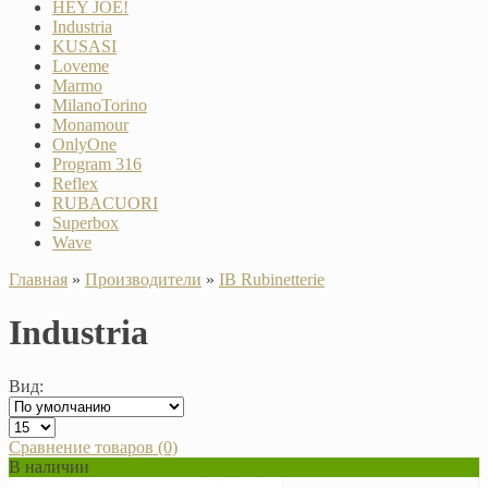
HEY JOE!
Industria
KUSASI
Loveme
Marmo
MilanoTorino
Monamour
OnlyOne
Program 316
Reflex
RUBACUORI
Superbox
Wave
Главная
»
Производители
»
IB Rubinetterie
Industria
Вид:
Сравнение товаров (0)
В наличии