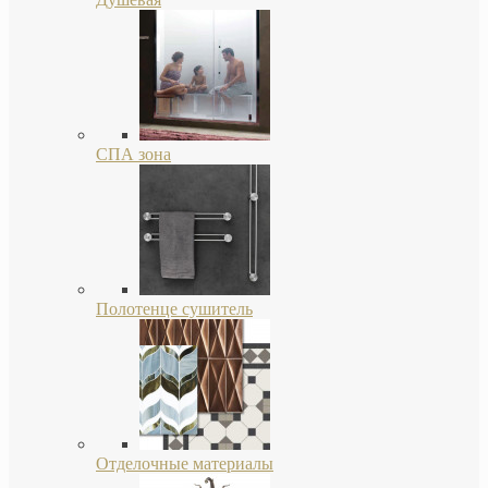
СПА зона
Полотенце сушитель
Отделочные материалы