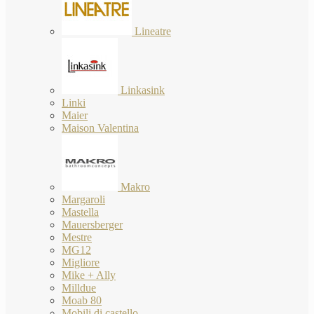
Lineatre
Linkasink
Linki
Maier
Maison Valentina
Makro
Margaroli
Mastella
Mauersberger
Mestre
MG12
Migliore
Mike + Ally
Milldue
Moab 80
Mobili di castello