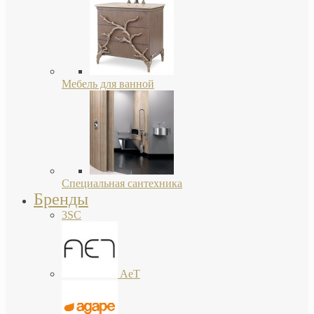
Мебель для ванной
Специальная сантехника
Бренды
3SC
AeT