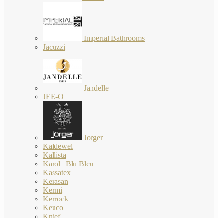
Imperial Bathrooms
Jacuzzi
Jandelle
JEE-O
Jorger
Kaldewei
Kallista
Karol | Blu Bleu
Kassatex
Kerasan
Kermi
Kerrock
Keuco
Knief