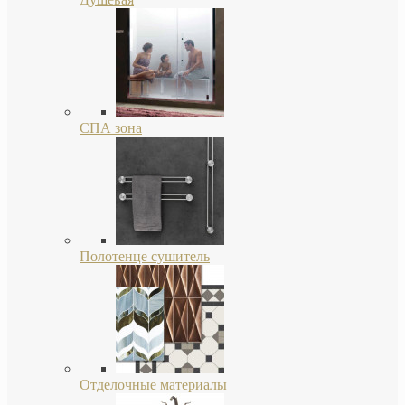
СПА зона
Полотенце сушитель
Отделочные материалы