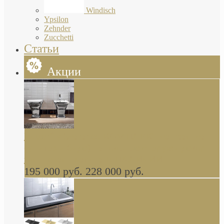
Windisch
Ypsilon
Zehnder
Zucchetti
Статьи
Акции
Butterfly Scarabeo КОМПЛЕКТ санфаянса
(унитаз и биде) напольные снаружи декор
глянцевая платина В НАЛИЧИИ
195 000 руб.
228 000 руб.