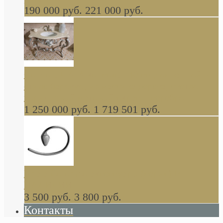
190 000 руб.
221 000 руб.
Gondola GAIA консоль 140 см для ванной в
стиле барокко, из массива дерева, светло
коричневый матовый окрас + серебро
1 250 000 руб.
1 719 501 руб.
Khala Colombo аксессуары (серия) В
НАЛИЧИИ
3 500 руб.
3 800 руб.
Контакты