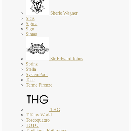
Sherle Wagner
Sicis
Sigma
Sign
Simas
Sir Edward Johns
Sprinz
Stella
SystemPool
Tece
Terme Firenze
THG
Tiffany World
Toscoquattro
TOTO
Traditional Bathrooms