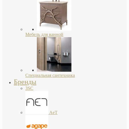
Мебель для ванной
Специальная сантехника
Бренды
3SC
AeT