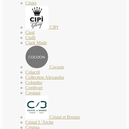
Cinier
CIPI
Cisal
Ciulli
Clark Made
Cocoon
Colacril
Collection Alexandra
Colombo
Cordivari
Crestani
Cristal et Bronze
Cristal L’Arche
Cristina