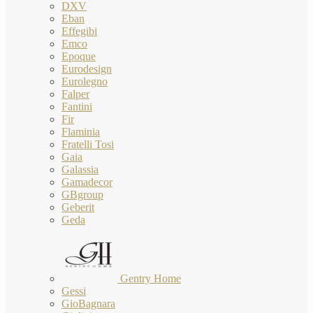
DXV
Eban
Effegibi
Emco
Epoque
Eurodesign
Eurolegno
Falper
Fantini
Fir
Flaminia
Fratelli Tosi
Gaia
Galassia
Gamadecor
GBgroup
Geberit
Geda
Gentry Home
Gessi
GioBagnara