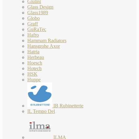
Giulini
Glass Design
Glass1989
Globo
Graff
GuRaTec
Hafro
Hammam Radiators
Hansgrohe Axor
Hatria
Herbeau
Hoesch
Hotech
HSK
Huppe
IB Rubinetterie
IL Tempo Del
ILMA