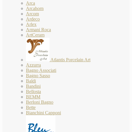
Arca
Arcahorn
Arcom
Ardeco
Arlex
Armani Roca
ArtCeram
Atlantis Porcelain Art
Azzurra
Bagno Associati
Bagno Sasso
Baldi
Bandini
Bellosta
BEMM
Berloni Bagno
Bette
Bianchini Capponi