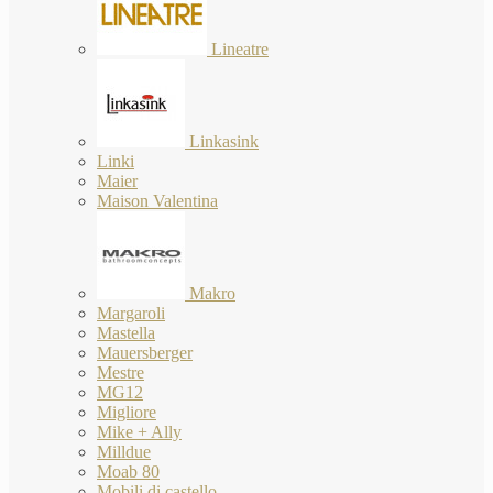
Lineatre
Linkasink
Linki
Maier
Maison Valentina
Makro
Margaroli
Mastella
Mauersberger
Mestre
MG12
Migliore
Mike + Ally
Milldue
Moab 80
Mobili di castello