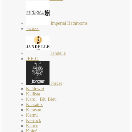
Imperial Bathrooms
Jacuzzi
Jandelle
JEE-O
Jorger
Kaldewei
Kallista
Karol | Blu Bleu
Kassatex
Kerasan
Kermi
Kerrock
Keuco
Knief