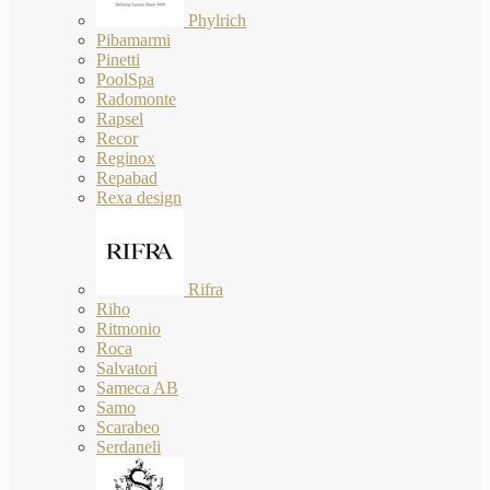
Phylrich
Pibamarmi
Pinetti
PoolSpa
Radomonte
Rapsel
Recor
Reginox
Repabad
Rexa design
Rifra
Riho
Ritmonio
Roca
Salvatori
Sameca AB
Samo
Scarabeo
Serdaneli