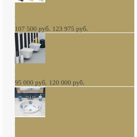
Cassia Duravit врезная сверху кухонная
керамическая мойка 1160 x 510 мм белая,
серая, черная, бежевая В НАЛИЧИИ
107 500 руб.
123 975 руб.
Cow ArtCeram унитаз навесной и биде
навесное КОМПЛЕКТ
95 000 руб.
120 000 руб.
Decorated Bathroom раковина овальная
встраиваемая для ванной с рисунком синяя
роза В НАЛИЧИИ