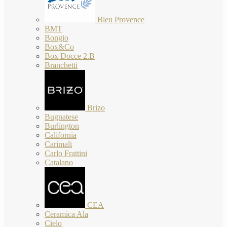
Bleu Provence
BMT
Bongio
Box&Co
Box Docce 2.B
Branchetti
Brizo
Bugnatese
Burlington
California
Carimali
Carlo Frattini
Catalano
CEA
Ceramica Ala
Cielo