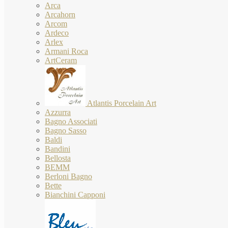
Arca
Arcahorn
Arcom
Ardeco
Arlex
Armani Roca
ArtCeram
Atlantis Porcelain Art
Azzurra
Bagno Associati
Bagno Sasso
Baldi
Bandini
Bellosta
BEMM
Berloni Bagno
Bette
Bianchini Capponi