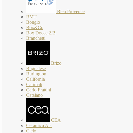
Bleu Provence
BMT
Bongio
Box&Co
Box Docce 2.B
Branchetti
Brizo
Bugnatese
Burlington
California
Carimali
Carlo Frattini
Catalano
CEA
Ceramica Ala
Cielo