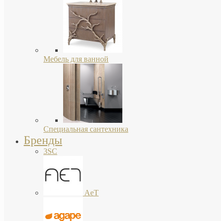
Мебель для ванной
Специальная сантехника
Бренды
3SC
AeT