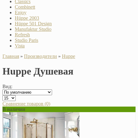
Classics
Combinett
Enjoy
Hüppe 2003
Hüppe 501 Design
Manufaktur Studio
Refresh
Studio Paris
Vista
Главная
»
Производители
»
Huppe
Huppe Душевая
Вид:
Сравнение товаров (0)
В наличии