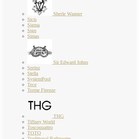
Sherle Wagner
Sicis
Sigma
Sign
Simas
Sir Edward Johns
Sprinz
Stella
SystemPool
Tece
Terme Firenze
THG
Tiffany World
Toscoquattro
TOTO
Traditional Bathrooms