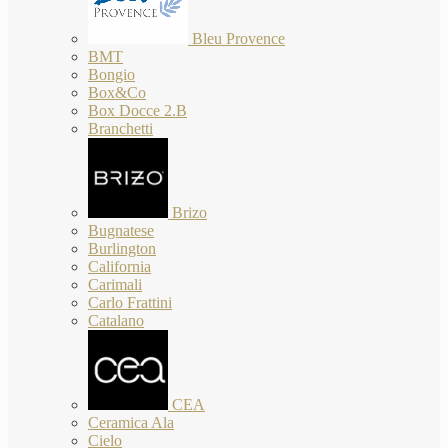
Bleu Provence
BMT
Bongio
Box&Co
Box Docce 2.B
Branchetti
Brizo
Bugnatese
Burlington
California
Carimali
Carlo Frattini
Catalano
CEA
Ceramica Ala
Cielo