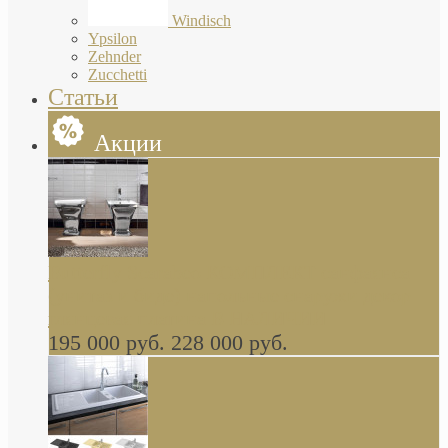
Windisch
Ypsilon
Zehnder
Zucchetti
Статьи
Акции
Butterfly Scarabeo КОМПЛЕКТ санфаянса
(унитаз и биде) напольные снаружи декор
глянцевая платина В НАЛИЧИИ
195 000 руб.
228 000 руб.