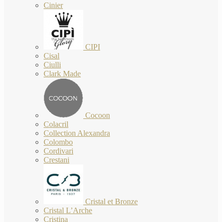
Cinier
CIPI
Cisal
Ciulli
Clark Made
Cocoon
Colacril
Collection Alexandra
Colombo
Cordivari
Crestani
Cristal et Bronze
Cristal L’Arche
Cristina