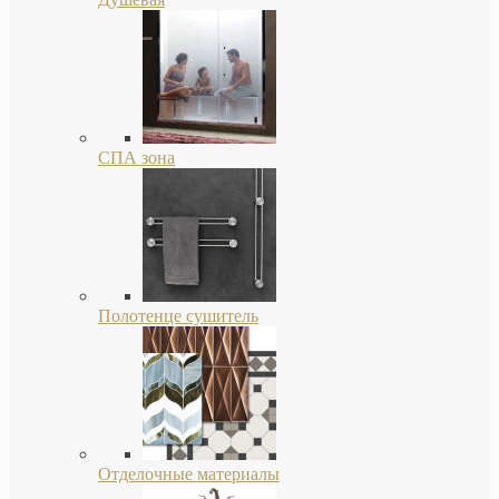
СПА зона
Полотенце сушитель
Отделочные материалы