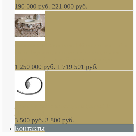
190 000 руб.
221 000 руб.
Gondola GAIA консоль 140 см для ванной в
стиле барокко, из массива дерева, светло
коричневый матовый окрас + серебро
1 250 000 руб.
1 719 501 руб.
Khala Colombo аксессуары (серия) В
НАЛИЧИИ
3 500 руб.
3 800 руб.
Контакты