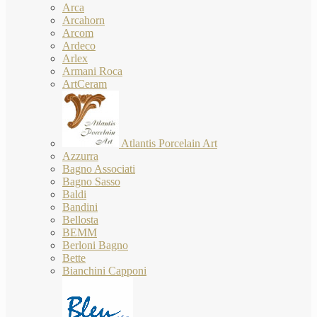
Arca
Arcahorn
Arcom
Ardeco
Arlex
Armani Roca
ArtCeram
Atlantis Porcelain Art
Azzurra
Bagno Associati
Bagno Sasso
Baldi
Bandini
Bellosta
BEMM
Berloni Bagno
Bette
Bianchini Capponi