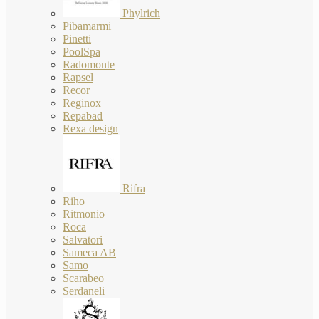
Phylrich
Pibamarmi
Pinetti
PoolSpa
Radomonte
Rapsel
Recor
Reginox
Repabad
Rexa design
Rifra
Riho
Ritmonio
Roca
Salvatori
Sameca AB
Samo
Scarabeo
Serdaneli