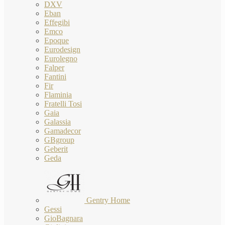
DXV
Eban
Effegibi
Emco
Epoque
Eurodesign
Eurolegno
Falper
Fantini
Fir
Flaminia
Fratelli Tosi
Gaia
Galassia
Gamadecor
GBgroup
Geberit
Geda
Gentry Home
Gessi
GioBagnara