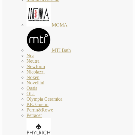
MOMA
MTI Bath
Nea
Neutra
Newform
Nicolazzi
Noken
Novellini
Oasis
OLI
Olympia Ceramica
P.E. Guerin
Perrin&Rowe
Petracer