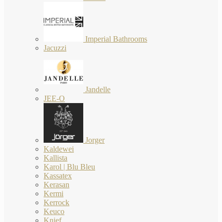
Imperial Bathrooms
Jacuzzi
Jandelle
JEE-O
Jorger
Kaldewei
Kallista
Karol | Blu Bleu
Kassatex
Kerasan
Kermi
Kerrock
Keuco
Knief