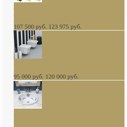
Cassia Duravit врезная сверху кухонная
керамическая мойка 1160 x 510 мм белая,
серая, черная, бежевая В НАЛИЧИИ
107 500 руб.
123 975 руб.
Cow ArtCeram унитаз навесной и биде
навесное КОМПЛЕКТ
95 000 руб.
120 000 руб.
Decorated Bathroom раковина овальная
встраиваемая для ванной с рисунком синяя
роза В НАЛИЧИИ