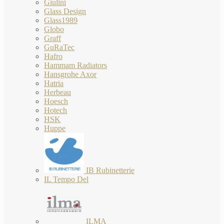
Giulini
Glass Design
Glass1989
Globo
Graff
GuRaTec
Hafro
Hammam Radiators
Hansgrohe Axor
Hatria
Herbeau
Hoesch
Hotech
HSK
Huppe
IB Rubinetterie
IL Tempo Del
ILMA