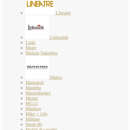
Lineatre
Linkasink
Linki
Maier
Maison Valentina
Makro
Margaroli
Mastella
Mauersberger
Mestre
MG12
Migliore
Mike + Ally
Milldue
Moab 80
Mobili di castello