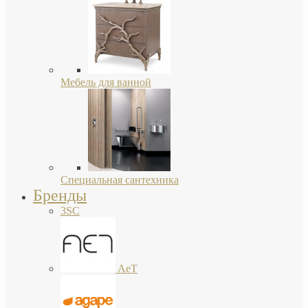
Мебель для ванной
Специальная сантехника
Бренды
3SC
AeT