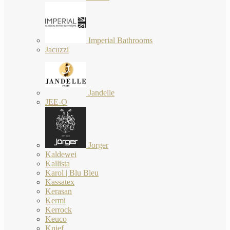
Imperial Bathrooms
Jacuzzi
Jandelle
JEE-O
Jorger
Kaldewei
Kallista
Karol | Blu Bleu
Kassatex
Kerasan
Kermi
Kerrock
Keuco
Knief