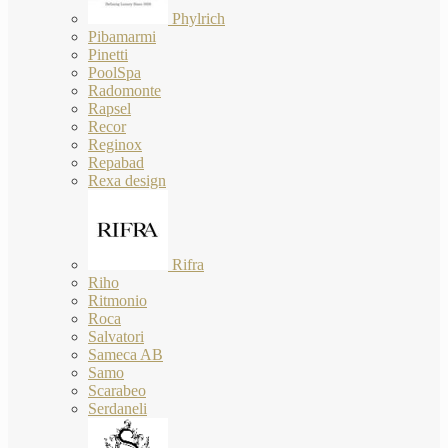
Phylrich
Pibamarmi
Pinetti
PoolSpa
Radomonte
Rapsel
Recor
Reginox
Repabad
Rexa design
Rifra
Riho
Ritmonio
Roca
Salvatori
Sameca AB
Samo
Scarabeo
Serdaneli