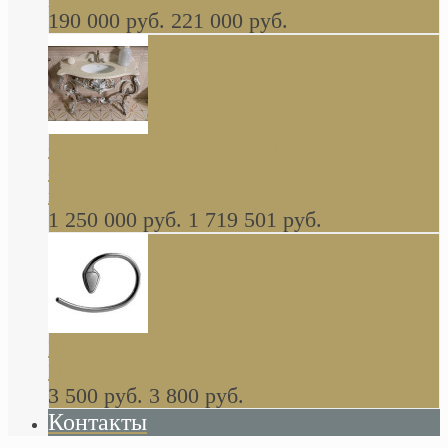
190 000 руб.
221 000 руб.
Gondola GAIA консоль 140 см для ванной в
стиле барокко, из массива дерева, светло
коричневый матовый окрас + серебро
1 250 000 руб.
1 719 501 руб.
Khala Colombo аксессуары (серия) В
НАЛИЧИИ
3 500 руб.
3 800 руб.
Контакты