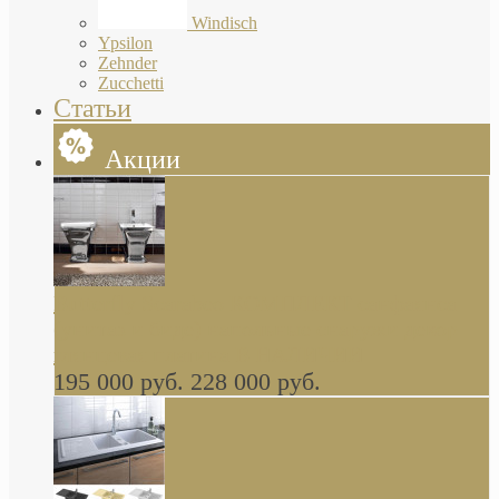
Windisch
Ypsilon
Zehnder
Zucchetti
Статьи
Акции
Butterfly Scarabeo КОМПЛЕКТ санфаянса
(унитаз и биде) напольные снаружи декор
глянцевая платина В НАЛИЧИИ
195 000 руб.
228 000 руб.