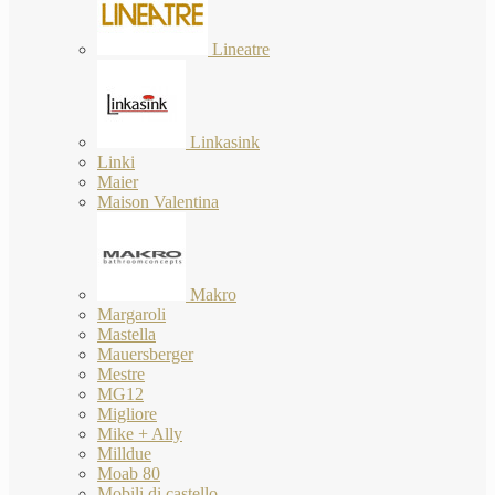
Lineatre
Linkasink
Linki
Maier
Maison Valentina
Makro
Margaroli
Mastella
Mauersberger
Mestre
MG12
Migliore
Mike + Ally
Milldue
Moab 80
Mobili di castello