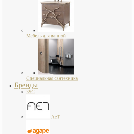
Мебель для ванной
Специальная сантехника
Бренды
3SC
AeT