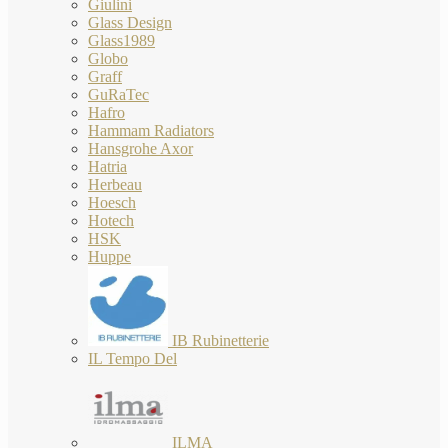
Giulini
Glass Design
Glass1989
Globo
Graff
GuRaTec
Hafro
Hammam Radiators
Hansgrohe Axor
Hatria
Herbeau
Hoesch
Hotech
HSK
Huppe
IB Rubinetterie
IL Tempo Del
ILMA