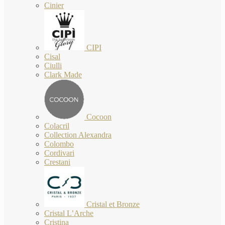
Cinier
CIPI
Cisal
Ciulli
Clark Made
Cocoon
Colacril
Collection Alexandra
Colombo
Cordivari
Crestani
Cristal et Bronze
Cristal L’Arche
Cristina