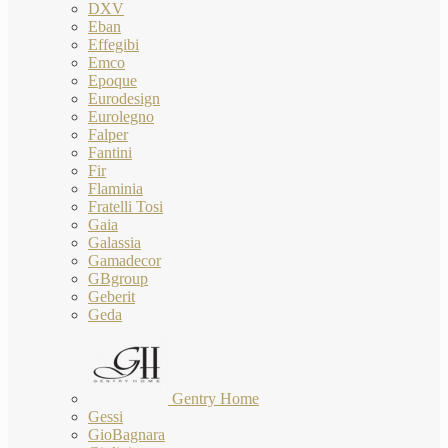
DXV
Eban
Effegibi
Emco
Epoque
Eurodesign
Eurolegno
Falper
Fantini
Fir
Flaminia
Fratelli Tosi
Gaia
Galassia
Gamadecor
GBgroup
Geberit
Geda
Gentry Home
Gessi
GioBagnara