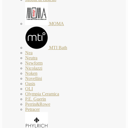
MOMA
MTI Bath
Nea
Neutra
Newform
Nicolazzi
Noken
Novellini
Oasis
OLI
Olympia Ceramica
P.E. Guerin
Perrin&Rowe
Petracer