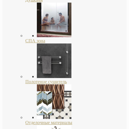
СПА зона
Полотенце сушитель
Отделочные материалы