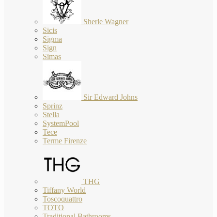
Sherle Wagner
Sicis
Sigma
Sign
Simas
Sir Edward Johns
Sprinz
Stella
SystemPool
Tece
Terme Firenze
THG
Tiffany World
Toscoquattro
TOTO
Traditional Bathrooms