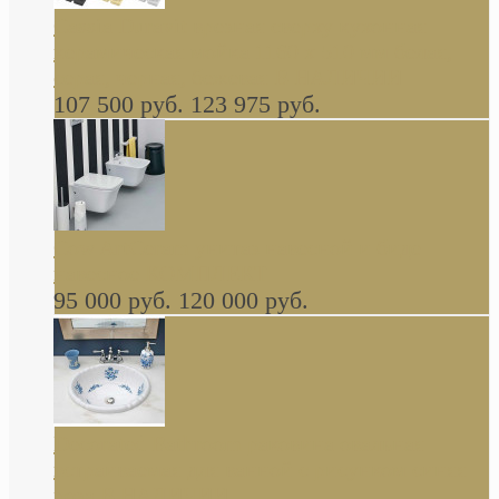
Cassia Duravit врезная сверху кухонная
керамическая мойка 1160 x 510 мм белая,
серая, черная, бежевая В НАЛИЧИИ
107 500 руб.
123 975 руб.
Cow ArtCeram унитаз навесной и биде
навесное КОМПЛЕКТ
95 000 руб.
120 000 руб.
Decorated Bathroom раковина овальная
встраиваемая для ванной с рисунком синяя
роза В НАЛИЧИИ