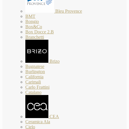
Bleu Provence
BMT
Bongio
Box&Co
Box Docce 2.B
Branchetti
Brizo
Bugnatese
Burlington
California
Carimali
Carlo Frattini
Catalano
CEA
Ceramica Ala
Cielo