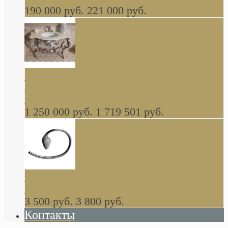
190 000 руб.
221 000 руб.
Gondola GAIA консоль 140 см для ванной в
стиле барокко, из массива дерева, светло
коричневый матовый окрас + серебро
1 250 000 руб.
1 719 501 руб.
Khala Colombo аксессуары (серия) В
НАЛИЧИИ
3 500 руб.
3 800 руб.
Контакты