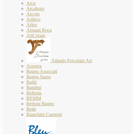
Arca
Arcahorn
Arcom
Ardeco
Arlex
Armani Roca
ArtCeram
Atlantis Porcelain Art
Azzurra
Bagno Associati
Bagno Sasso
Baldi
Bandini
Bellosta
BEMM
Berloni Bagno
Bette
Bianchini Capponi