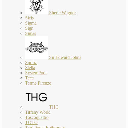
Sherle Wagner
Sicis
Sigma
Sign
Simas
Sir Edward Johns
Sprinz
Stella
SystemPool
Tece
Terme Firenze
THG
Tiffany World
Toscoquattro
TOTO
Traditional Bathrooms