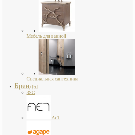
Мебель для ванной
Специальная сантехника
Бренды
3SC
AeT