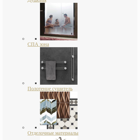
СПА зона
Полотенце сушитель
Отделочные материалы