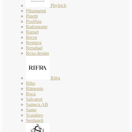
Phylrich
Pibamarmi
Pinetti
PoolSpa
Radomonte
Rapsel
Recor
Reginox
Repabad
Rexa design
Rifra
Riho
Ritmonio
Roca
Salvatori
Sameca AB
Samo
Scarabeo
Serdaneli