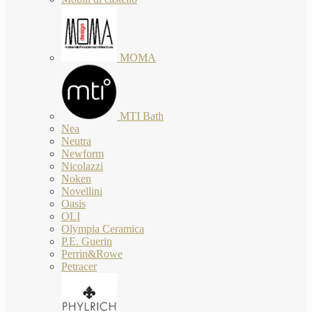
MOMA
MTI Bath
Nea
Neutra
Newform
Nicolazzi
Noken
Novellini
Oasis
OLI
Olympia Ceramica
P.E. Guerin
Perrin&Rowe
Petracer