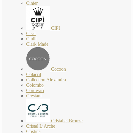
Cinier
CIPI
Cisal
Ciulli
Clark Made
Cocoon
Colacril
Collection Alexandra
Colombo
Cordivari
Crestani
Cristal et Bronze
Cristal L’Arche
Cristina