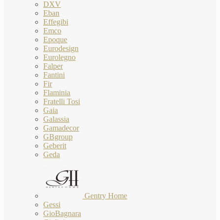
DXV
Eban
Effegibi
Emco
Epoque
Eurodesign
Eurolegno
Falper
Fantini
Fir
Flaminia
Fratelli Tosi
Gaia
Galassia
Gamadecor
GBgroup
Geberit
Geda
Gentry Home
Gessi
GioBagnara