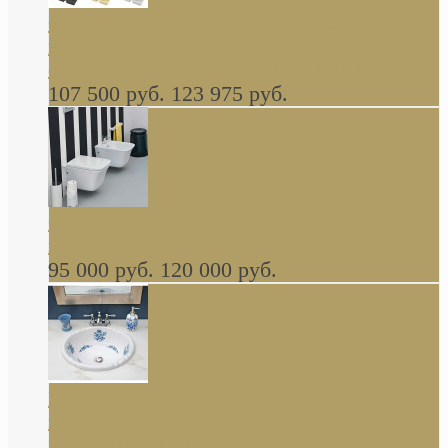
Cassia Duravit врезная сверху кухонная
керамическая мойка 1160 x 510 мм белая,
серая, черная, бежевая В НАЛИЧИИ
107 500 руб.
123 975 руб.
Cow ArtCeram унитаз навесной и биде
навесное КОМПЛЕКТ
95 000 руб.
120 000 руб.
Decorated Bathroom раковина овальная
встраиваемая для ванной с рисунком синяя
роза В НАЛИЧИИ