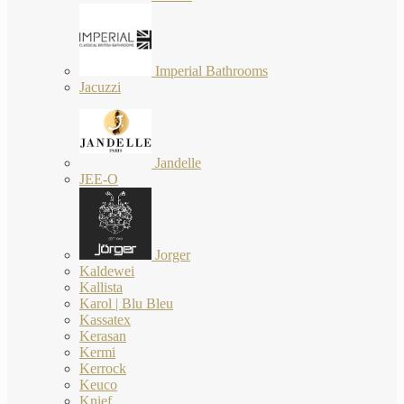
Imperial Bathrooms
Jacuzzi
Jandelle
JEE-O
Jorger
Kaldewei
Kallista
Karol | Blu Bleu
Kassatex
Kerasan
Kermi
Kerrock
Keuco
Knief