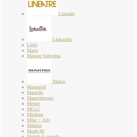
Lineatre
Linkasink
Linki
Maier
Maison Valentina
Makro
Margaroli
Mastella
Mauersberger
Mestre
MG12
Migliore
Mike + Ally
Milldue
Moab 80
Mobili di castello