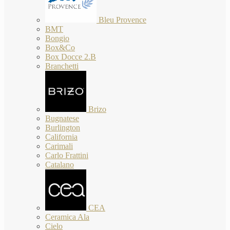
Bleu Provence
BMT
Bongio
Box&Co
Box Docce 2.B
Branchetti
Brizo
Bugnatese
Burlington
California
Carimali
Carlo Frattini
Catalano
CEA
Ceramica Ala
Cielo