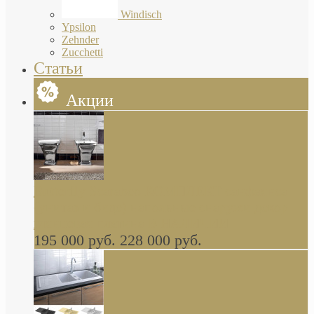
Windisch
Ypsilon
Zehnder
Zucchetti
Статьи
Акции
Butterfly Scarabeo КОМПЛЕКТ санфаянса
(унитаз и биде) напольные снаружи декор
глянцевая платина В НАЛИЧИИ
195 000 руб.
228 000 руб.