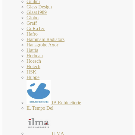
Giulini
Glass Design
Glass1989
Globo
Graff
GuRaTec
Hafro
Hammam Radiators
Hansgrohe Axor
Hatria
Herbeau
Hoesch
Hotech
HSK
Huppe
IB Rubinetterie
IL Tempo Del
ILMA