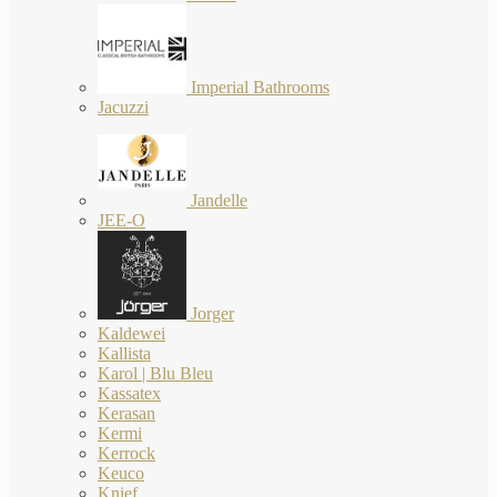
Imperial Bathrooms
Jacuzzi
Jandelle
JEE-O
Jorger
Kaldewei
Kallista
Karol | Blu Bleu
Kassatex
Kerasan
Kermi
Kerrock
Keuco
Knief