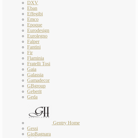
DXV
Eban
Effegibi
Emco
Epoque
Eurodesign
Eurolegno
Falper
Fantini
Fir
Flaminia
Fratelli Tosi
Gaia
Galassia
Gamadecor
GBgroup
Geberit
Geda
Gentry Home
Gessi
GioBagnara