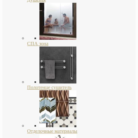
СПА зона
Полотенце сушитель
Отделочные материалы