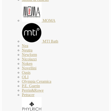
MOMA
MTI Bath
Nea
Neutra
Newform
Nicolazzi
Noken
Novellini
Oasis
OLI
Olympia Ceramica
P.E. Guerin
Perrin&Rowe
Petracer