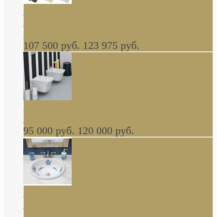
Cassia Duravit врезная сверху кухонная
керамическая мойка 1160 x 510 мм белая,
серая, черная, бежевая В НАЛИЧИИ
107 500 руб.
123 975 руб.
Cow ArtCeram унитаз навесной и биде
навесное КОМПЛЕКТ
95 000 руб.
120 000 руб.
Decorated Bathroom раковина овальная
встраиваемая для ванной с рисунком синяя
роза В НАЛИЧИИ