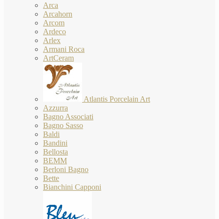
Arca
Arcahorn
Arcom
Ardeco
Arlex
Armani Roca
ArtCeram
Atlantis Porcelain Art
Azzurra
Bagno Associati
Bagno Sasso
Baldi
Bandini
Bellosta
BEMM
Berloni Bagno
Bette
Bianchini Capponi