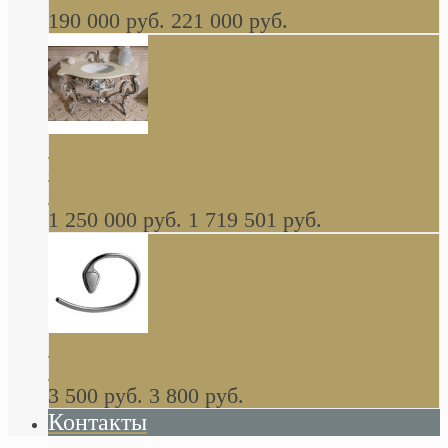
190 000 руб.
221 000 руб.
Gondola GAIA консоль 140 см для ванной в
стиле барокко, из массива дерева, светло
коричневый матовый окрас + серебро
1 250 000 руб.
1 719 501 руб.
Khala Colombo аксессуары (серия) В
НАЛИЧИИ
3 500 руб.
3 800 руб.
Контакты