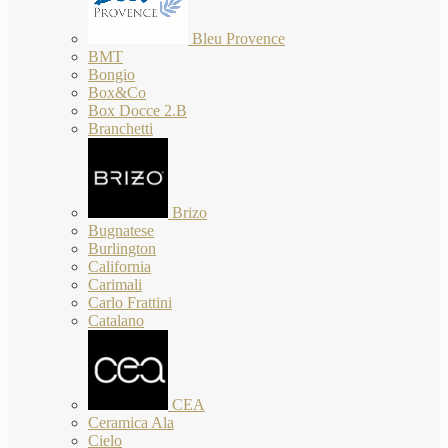
Bleu Provence
BMT
Bongio
Box&Co
Box Docce 2.B
Branchetti
Brizo
Bugnatese
Burlington
California
Carimali
Carlo Frattini
Catalano
CEA
Ceramica Ala
Cielo