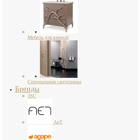
Мебель для ванной
Специальная сантехника
Бренды
3SC
AeT