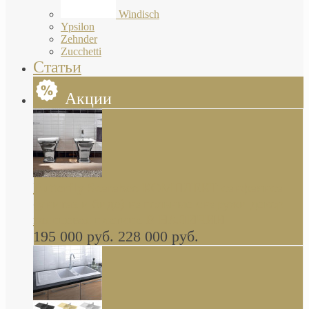
Windisch
Ypsilon
Zehnder
Zucchetti
Статьи
Акции
Butterfly Scarabeo КОМПЛЕКТ санфаянса
(унитаз и биде) напольные снаружи декор
глянцевая платина В НАЛИЧИИ
195 000 руб.
228 000 руб.