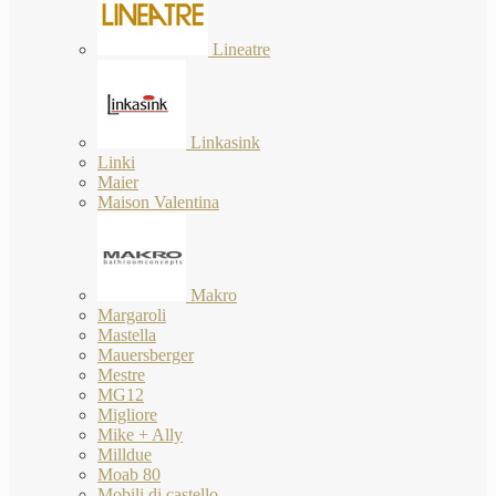
Lineatre
Linkasink
Linki
Maier
Maison Valentina
Makro
Margaroli
Mastella
Mauersberger
Mestre
MG12
Migliore
Mike + Ally
Milldue
Moab 80
Mobili di castello