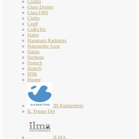
Giulini
Glass Design
Glass1989
Globo
Graff
GuRaTec
Hafro
Hammam Radiators
Hansgrohe Axor
Hatria
Herbeau
Hoesch
Hotech
HSK
Huppe
IB Rubinetterie
IL Tempo Del
ILMA