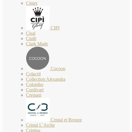
Cinier
CIPI
Cisal
Ciulli
Clark Made
Cocoon
Colacril
Collection Alexandra
Colombo
Cordivari
Crestani
Cristal et Bronze
Cristal L’Arche
Cristina