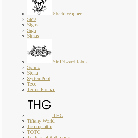
Sherle Wagner
Sicis
Sigma
Sign
Simas
Sir Edward Johns
Sprinz
Stella
SystemPool
Tece
Terme Firenze
THG
Tiffany World
Toscoquattro
TOTO
Traditional Bathrooms