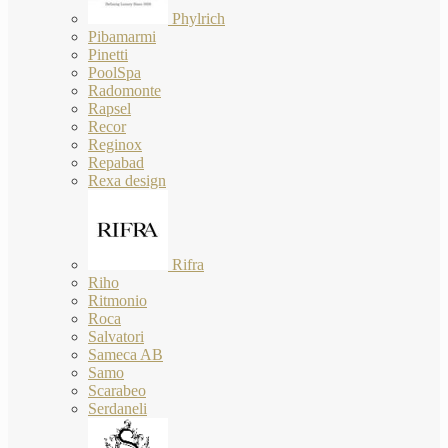
Phylrich
Pibamarmi
Pinetti
PoolSpa
Radomonte
Rapsel
Recor
Reginox
Repabad
Rexa design
Rifra
Riho
Ritmonio
Roca
Salvatori
Sameca AB
Samo
Scarabeo
Serdaneli