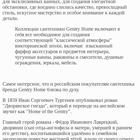
для эксклюзивных ванных, для создания элегантной
обстановки, где воедино слились качество, превосходный
стиль, искусное мастерство и особое внимание к каждой
детали.
Коллекции сантехники Gentry Home включают в
себя все необходимое для создания
соответствующей "классической атмосферы"
викторианской эпохи, включая: изысканный
фарфор аксессуаров и предметов интерьера,
чугунные ванны, раковины и смесители, душевые
ограждения, зеркала, мебель.
Самое интерсное, что и российским покупателям сантехника
бренда Gentry Home близка по духу.
В 1859 Иван Сергеевич Тургенев опубликовал роман
"Дворянское гнездо", который в переводе на английском
звучит как "Home of the Gentry".
Главный герой романа - Фёдор Иванович Лаврецкий,
дворянин (сын отца-англофила и матери, умершей в раннем
его детстве), воспитывавшийся удалённо в семейном
загородном поместье жестокой тётей, вдали от своего отчего