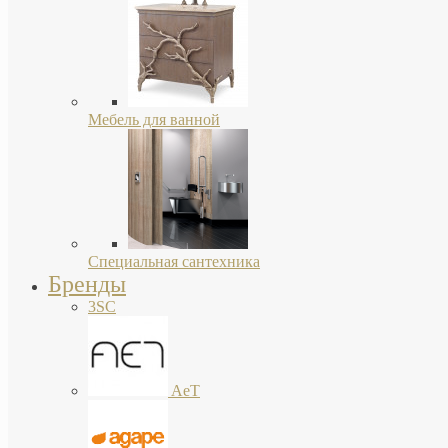
Мебель для ванной
Специальная сантехника
Бренды
3SC
AeT