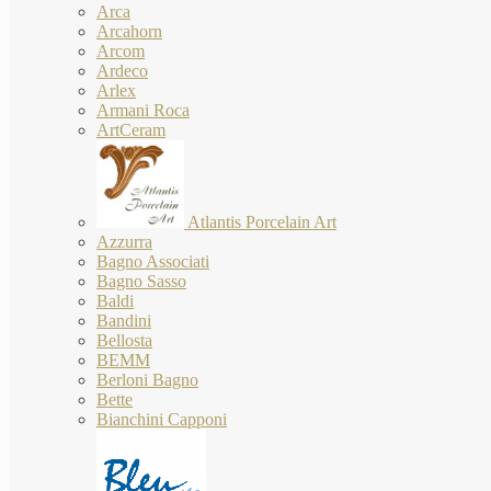
Arca
Arcahorn
Arcom
Ardeco
Arlex
Armani Roca
ArtCeram
Atlantis Porcelain Art
Azzurra
Bagno Associati
Bagno Sasso
Baldi
Bandini
Bellosta
BEMM
Berloni Bagno
Bette
Bianchini Capponi