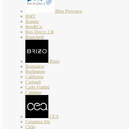
Bleu Provence
BMT
Bongio
Box&Co
Box Docce 2.B
Branchetti
Brizo
Bugnatese
Burlington
California
Carimali
Carlo Frattini
Catalano
CEA
Ceramica Ala
Cielo