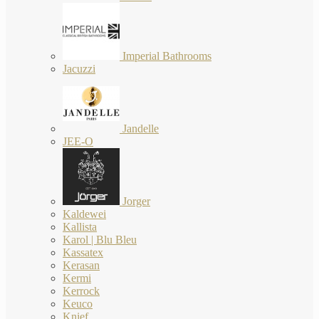
Imperial Bathrooms
Jacuzzi
Jandelle
JEE-O
Jorger
Kaldewei
Kallista
Karol | Blu Bleu
Kassatex
Kerasan
Kermi
Kerrock
Keuco
Knief