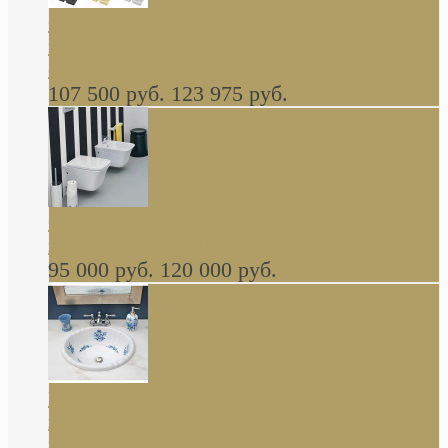
Cassia Duravit врезная сверху кухонная
керамическая мойка 1160 x 510 мм белая,
серая, черная, бежевая В НАЛИЧИИ
107 500 руб.
123 975 руб.
Cow ArtCeram унитаз навесной и биде
навесное КОМПЛЕКТ
95 000 руб.
120 000 руб.
Decorated Bathroom раковина овальная
встраиваемая для ванной с рисунком синяя
роза В НАЛИЧИИ