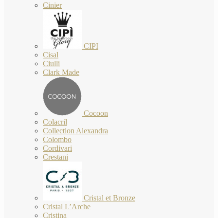
Cinier
CIPI
Cisal
Ciulli
Clark Made
Cocoon
Colacril
Collection Alexandra
Colombo
Cordivari
Crestani
Cristal et Bronze
Cristal L’Arche
Cristina