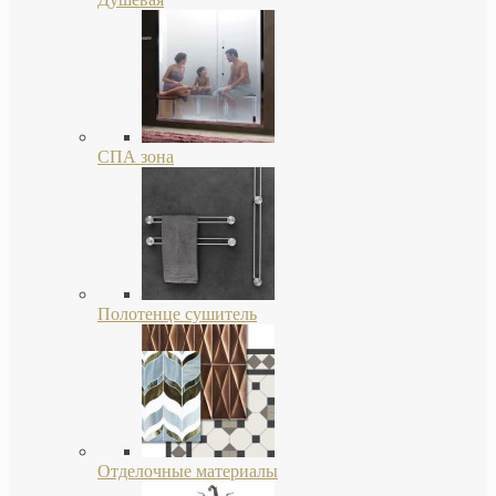
СПА зона
Полотенце сушитель
Отделочные материалы