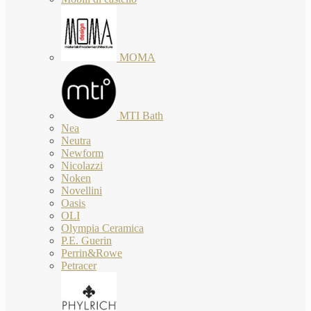
MOMA
MTI Bath
Nea
Neutra
Newform
Nicolazzi
Noken
Novellini
Oasis
OLI
Olympia Ceramica
P.E. Guerin
Perrin&Rowe
Petracer