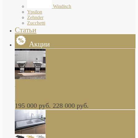
Windisch
Ypsilon
Zehnder
Zucchetti
Статьи
Акции
Butterfly Scarabeo КОМПЛЕКТ санфаянса
(унитаз и биде) напольные снаружи декор
глянцевая платина В НАЛИЧИИ
195 000 руб.
228 000 руб.