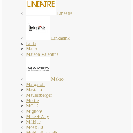
Lineatre
Linkasink
Linki
Maier
Maison Valentina
Makro
Margaroli
Mastella
Mauersberger
Mestre
MG12
Migliore
Mike + Ally
Milldue
Moab 80
Mobili di castello