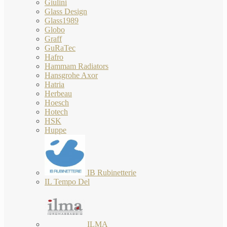
Giulini
Glass Design
Glass1989
Globo
Graff
GuRaTec
Hafro
Hammam Radiators
Hansgrohe Axor
Hatria
Herbeau
Hoesch
Hotech
HSK
Huppe
IB Rubinetterie
IL Tempo Del
ILMA