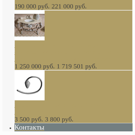
190 000 руб.
221 000 руб.
Gondola GAIA консоль 140 см для ванной в
стиле барокко, из массива дерева, светло
коричневый матовый окрас + серебро
1 250 000 руб.
1 719 501 руб.
Khala Colombo аксессуары (серия) В
НАЛИЧИИ
3 500 руб.
3 800 руб.
Контакты