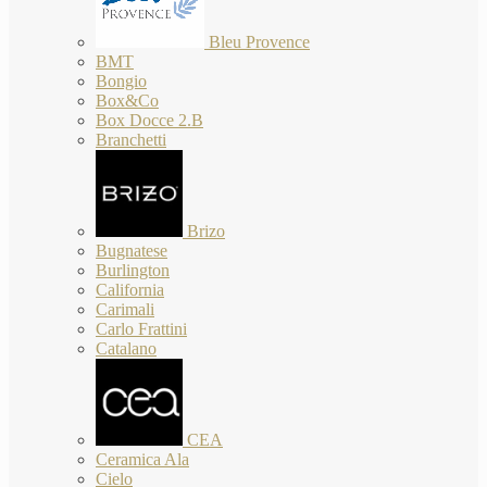
Bleu Provence
BMT
Bongio
Box&Co
Box Docce 2.B
Branchetti
Brizo
Bugnatese
Burlington
California
Carimali
Carlo Frattini
Catalano
CEA
Ceramica Ala
Cielo