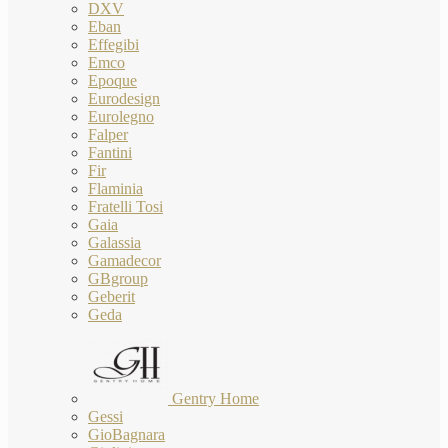
DXV
Eban
Effegibi
Emco
Epoque
Eurodesign
Eurolegno
Falper
Fantini
Fir
Flaminia
Fratelli Tosi
Gaia
Galassia
Gamadecor
GBgroup
Geberit
Geda
Gentry Home
Gessi
GioBagnara