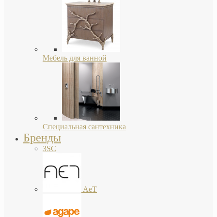
Мебель для ванной
Специальная сантехника
Бренды
3SC
AeT