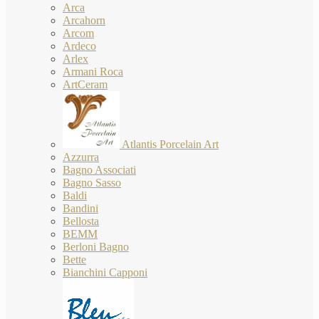
Arca
Arcahorn
Arcom
Ardeco
Arlex
Armani Roca
ArtCeram
Atlantis Porcelain Art
Azzurra
Bagno Associati
Bagno Sasso
Baldi
Bandini
Bellosta
BEMM
Berloni Bagno
Bette
Bianchini Capponi