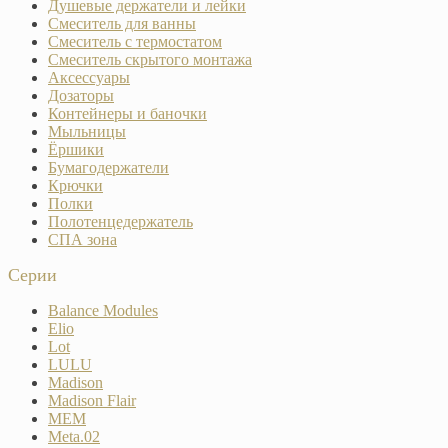
Душевые держатели и лейки
Смеситель для ванны
Смеситель с термостатом
Смеситель скрытого монтажа
Аксессуары
Дозаторы
Контейнеры и баночки
Мыльницы
Ёршики
Бумагодержатели
Крючки
Полки
Полотенцедержатель
СПА зона
Серии
Balance Modules
Elio
Lot
LULU
Madison
Madison Flair
MEM
Meta.02