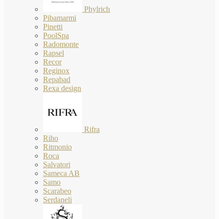
Phylrich
Pibamarmi
Pinetti
PoolSpa
Radomonte
Rapsel
Recor
Reginox
Repabad
Rexa design
Rifra
Riho
Ritmonio
Roca
Salvatori
Sameca AB
Samo
Scarabeo
Serdaneli