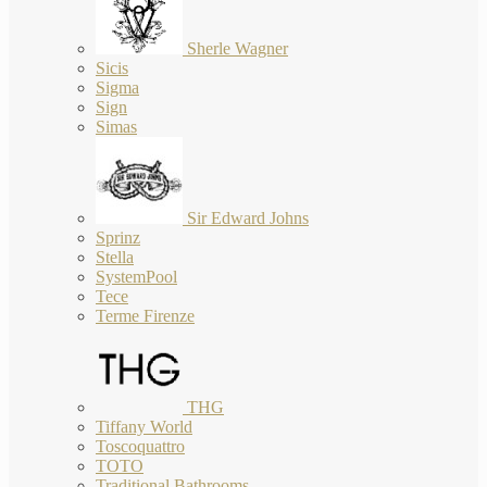
Sherle Wagner
Sicis
Sigma
Sign
Simas
Sir Edward Johns
Sprinz
Stella
SystemPool
Tece
Terme Firenze
THG
Tiffany World
Toscoquattro
TOTO
Traditional Bathrooms