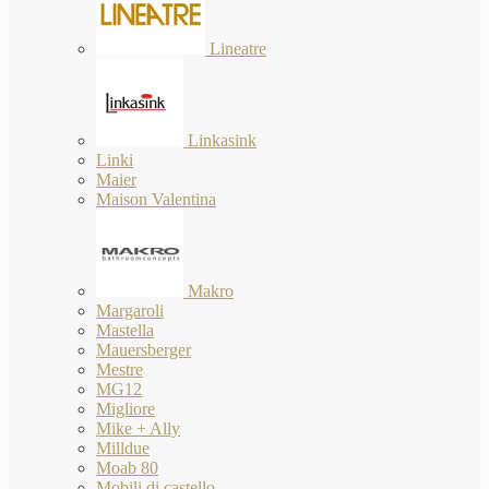
Lineatre
Linkasink
Linki
Maier
Maison Valentina
Makro
Margaroli
Mastella
Mauersberger
Mestre
MG12
Migliore
Mike + Ally
Milldue
Moab 80
Mobili di castello