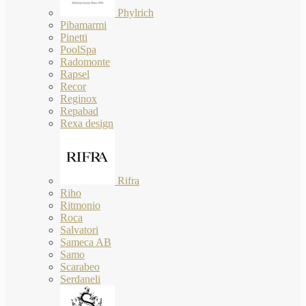
Phylrich
Pibamarmi
Pinetti
PoolSpa
Radomonte
Rapsel
Recor
Reginox
Repabad
Rexa design
Rifra
Riho
Ritmonio
Roca
Salvatori
Sameca AB
Samo
Scarabeo
Serdaneli