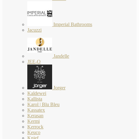
Imperial Bathrooms
Jacuzzi
Jandelle
JEE-O
Jorger
Kaldewei
Kallista
Karol | Blu Bleu
Kassatex
Kerasan
Kermi
Kerrock
Keuco
Knief