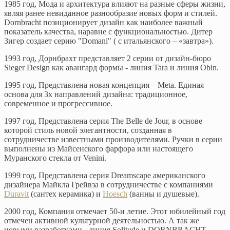
1985 год, Мода и архитектура влияют на разные сферы жизни,
являя ранее невиданное разнообразие новых форм и стилей.
Dornbracht позиционирует дизайн как наиболее важный
показатель качества, наравне с функциональностью. Дитер
Зигер создает серию "Domani" ( с итальянского – «завтра»).
1993 год, Дорнбрахт представляет 2 серии от дизайн-бюро
Sieger Design как авангард формы - линия Tara и линия Obin.
1995 год, Представлена новая концепция – Meta. Единая
основа для 3х направлений дизайна: традиционное,
современное и прогрессивное.
1997 год, Представлена серия The Belle de Jour, в основе
которой стиль новой элегантности, созданная в
сотрудничестве известными производителями. Ручки в серии
выполнены из Майсенского фарфора или настоящего
Муранского стекла от Venini.
1999 год, Представлена серия Dreamscape американского
дизайнера Майкла Грейвза в сотрудничестве с компаниями
Duravit
(сантех керамика) и
Hoesch
(ванны и душевые).
2000 год, Компания отмечает 50-и летие. Этот юбилейный год
отмечен активной культурной деятельностью. А так же
новыми разработками - линия Solitude и DORNBRACHT