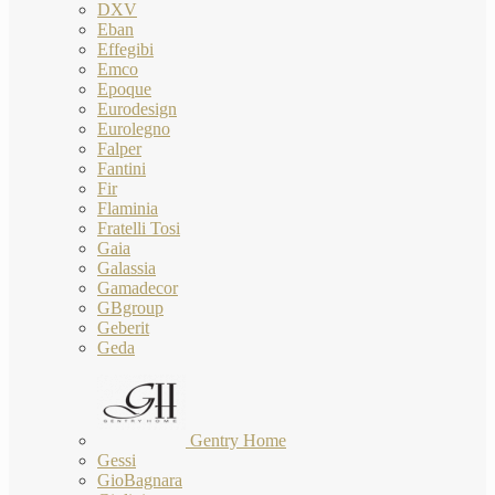
DXV
Eban
Effegibi
Emco
Epoque
Eurodesign
Eurolegno
Falper
Fantini
Fir
Flaminia
Fratelli Tosi
Gaia
Galassia
Gamadecor
GBgroup
Geberit
Geda
Gentry Home
Gessi
GioBagnara