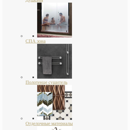
СПА зона
Полотенце сушитель
Отделочные материалы