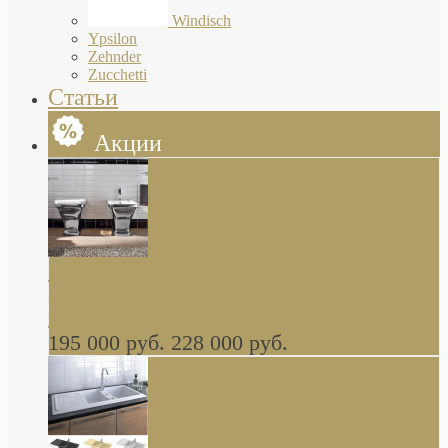
Windisch
Ypsilon
Zehnder
Zucchetti
Статьи
Акции
Butterfly Scarabeo КОМПЛЕКТ санфаянса
(унитаз и биде) напольные снаружи декор
глянцевая платина В НАЛИЧИИ
195 000 руб.
228 000 руб.