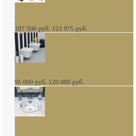
Cassia Duravit врезная сверху кухонная
керамическая мойка 1160 x 510 мм белая,
серая, черная, бежевая В НАЛИЧИИ
107 500 руб.
123 975 руб.
Cow ArtCeram унитаз навесной и биде
навесное КОМПЛЕКТ
95 000 руб.
120 000 руб.
Decorated Bathroom раковина овальная
встраиваемая для ванной с рисунком синяя
роза В НАЛИЧИИ