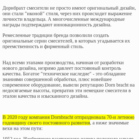
Дорнбрахт смесители не просто имеют оригинальный дизайн,
они стали "иконой" стиля, через них происходит выражение
личности владельца. А многочисленные международные
награды подтверждают инновационность дизайна.
Ремесленные традиции бренда позволили создать
оригинальные серии смесителей, в которых угадывается их
преемственность и фирменный стиль.
Над всеми этапами производства, начиная от разработки
нового дизайна, незримо давлеет постоянный контроль
качества. Богатое "техническое наследие" - это обладание
знаниями совершенной обработки, плюс новейшее
современное оборудование, вывели репутацию Dorn bracht на
недосягаемые высоты, превратив эти немецкие смесители в
эталон качества и изысканного дизайна.
В 2020 году компания Dornbracht отпраздновала 70-и летнюю
годовщину своего постоянного развития
, а ниже значимые
вехи на этом пути:
1952 год, Изобретение раздвижного излива положило начало