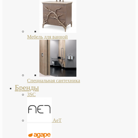
Мебель для ванной
Специальная сантехника
Бренды
3SC
AeT