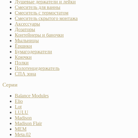
Душевые держатели и лейки
Смеситель для ванны
Смеситель с термостатом
Смеситель скрытого монтажа
Аксессуары
Дозаторы
Контейнеры и баночки
Мыльницы
Ёршики
Бумагодержатели
Крючки
Полки
Полотенцедержатель
СПА зона
Серии
Balance Modules
Elio
Lot
LULU
Madison
Madison Flair
MEM
Meta.02