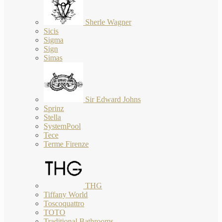
Sherle Wagner
Sicis
Sigma
Sign
Simas
Sir Edward Johns
Sprinz
Stella
SystemPool
Tece
Terme Firenze
THG
Tiffany World
Toscoquattro
TOTO
Traditional Bathrooms