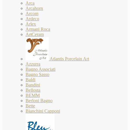
Arca
Arcahorn
Arcom
Ardeco
Arlex
Armani Roca
ArtCeram
Atlantis Porcelain Art
Azzurra
Bagno Associati
Bagno Sasso
Baldi
Bandini
Bellosta
BEMM
Berloni Bagno
Bette
Bianchini Capponi