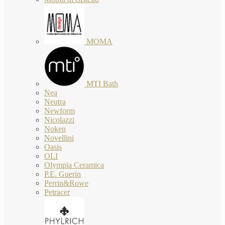
MOMA
MTI Bath
Nea
Neutra
Newform
Nicolazzi
Noken
Novellini
Oasis
OLI
Olympia Ceramica
P.E. Guerin
Perrin&Rowe
Petracer