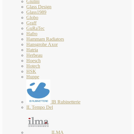
Giulini
Glass Design
Glass1989
Globo
Graff
GuRaTec
Hafro
Hammam Radiators
Hansgrohe Axor
Hatria
Herbeau
Hoesch
Hotech
HSK
Huppe
IB Rubinetterie
IL Tempo Del
ILMA