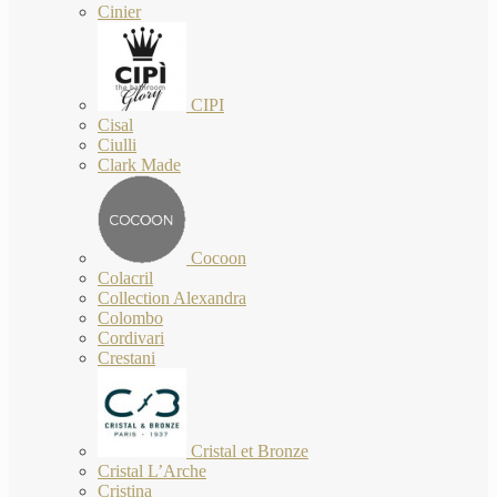
Cinier
CIPI
Cisal
Ciulli
Clark Made
Cocoon
Colacril
Collection Alexandra
Colombo
Cordivari
Crestani
Cristal et Bronze
Cristal L’Arche
Cristina