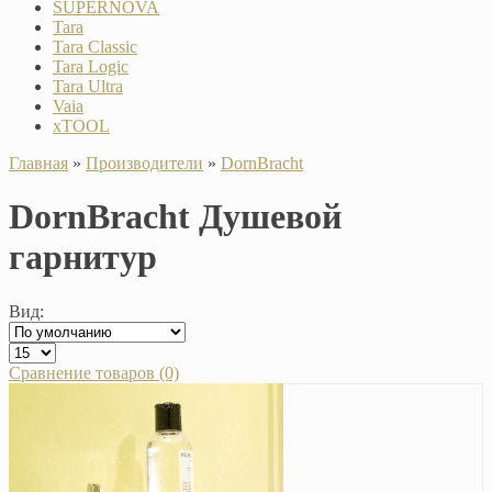
SUPERNOVA
Tara
Tara Classic
Tara Logic
Tara Ultra
Vaia
xTOOL
Главная
»
Производители
»
DornBracht
DornBracht Душевой
гарнитур
Вид:
Сравнение товаров (0)