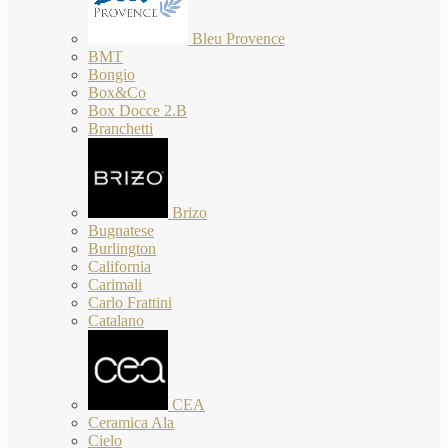
Bleu Provence
BMT
Bongio
Box&Co
Box Docce 2.B
Branchetti
Brizo
Bugnatese
Burlington
California
Carimali
Carlo Frattini
Catalano
CEA
Ceramica Ala
Cielo