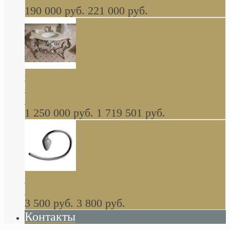
190 000 руб.
221 000 руб.
Gondola GAIA консоль 140 см для ванной в
стиле барокко, из массива дерева, светло
коричневый матовый окрас + серебро
1 250 000 руб.
1 719 501 руб.
Khala Colombo аксессуары (серия) В
НАЛИЧИИ
3 500 руб.
3 800 руб.
Контакты