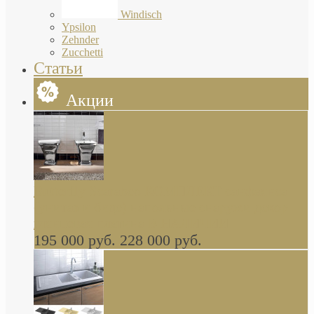
Windisch
Ypsilon
Zehnder
Zucchetti
Статьи
Акции
Butterfly Scarabeo КОМПЛЕКТ санфаянса
(унитаз и биде) напольные снаружи декор
глянцевая платина В НАЛИЧИИ
195 000 руб.
228 000 руб.