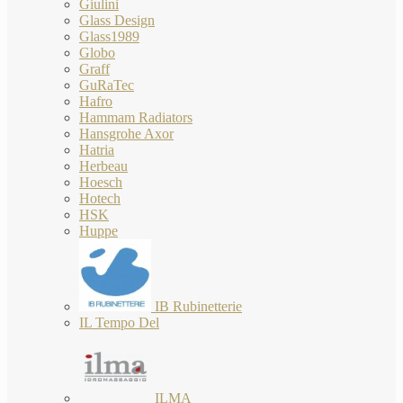
Giulini
Glass Design
Glass1989
Globo
Graff
GuRaTec
Hafro
Hammam Radiators
Hansgrohe Axor
Hatria
Herbeau
Hoesch
Hotech
HSK
Huppe
IB Rubinetterie
IL Tempo Del
ILMA