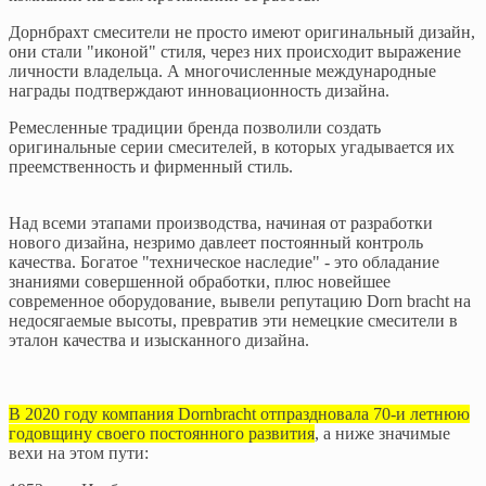
Дорнбрахт смесители не просто имеют оригинальный дизайн,
они стали "иконой" стиля, через них происходит выражение
личности владельца. А многочисленные международные
награды подтверждают инновационность дизайна.
Ремесленные традиции бренда позволили создать
оригинальные серии смесителей, в которых угадывается их
преемственность и фирменный стиль.
Над всеми этапами производства, начиная от разработки
нового дизайна, незримо давлеет постоянный контроль
качества. Богатое "техническое наследие" - это обладание
знаниями совершенной обработки, плюс новейшее
современное оборудование, вывели репутацию Dorn bracht на
недосягаемые высоты, превратив эти немецкие смесители в
эталон качества и изысканного дизайна.
В 2020 году компания Dornbracht отпраздновала 70-и летнюю
годовщину своего постоянного развития
, а ниже значимые
вехи на этом пути: