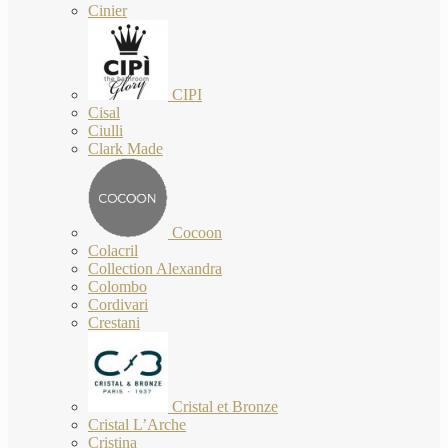
Cinier
CIPI
Cisal
Ciulli
Clark Made
Cocoon
Colacril
Collection Alexandra
Colombo
Cordivari
Crestani
Cristal et Bronze
Cristal L’Arche
Cristina