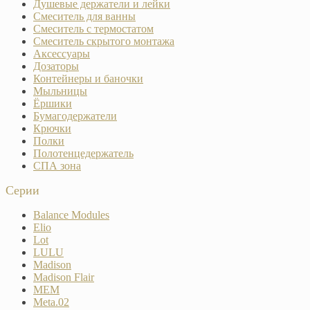
Душевые держатели и лейки
Смеситель для ванны
Смеситель с термостатом
Смеситель скрытого монтажа
Аксессуары
Дозаторы
Контейнеры и баночки
Мыльницы
Ёршики
Бумагодержатели
Крючки
Полки
Полотенцедержатель
СПА зона
Серии
Balance Modules
Elio
Lot
LULU
Madison
Madison Flair
MEM
Meta.02