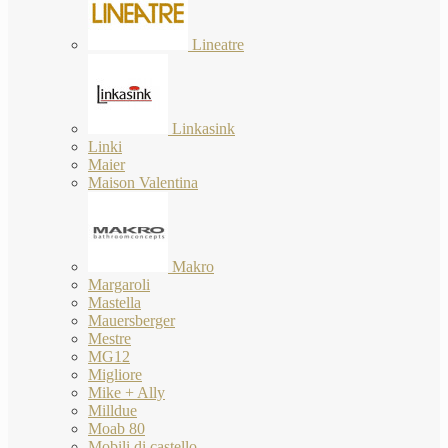
Lineatre
Linkasink
Linki
Maier
Maison Valentina
Makro
Margaroli
Mastella
Mauersberger
Mestre
MG12
Migliore
Mike + Ally
Milldue
Moab 80
Mobili di castello