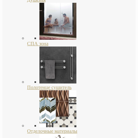
СПА зона
Полотенце сушитель
Отделочные материалы