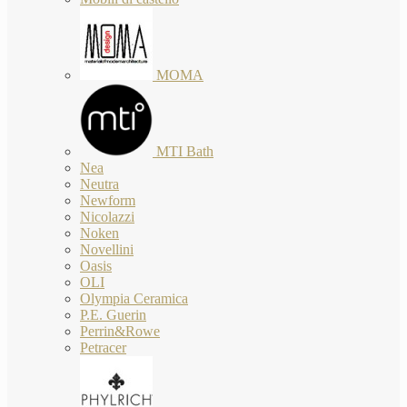
MOMA
MTI Bath
Nea
Neutra
Newform
Nicolazzi
Noken
Novellini
Oasis
OLI
Olympia Ceramica
P.E. Guerin
Perrin&Rowe
Petracer