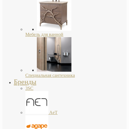
Мебель для ванной
Специальная сантехника
Бренды
3SC
AeT