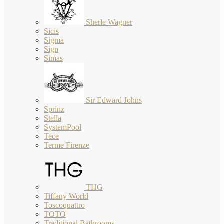
Sherle Wagner
Sicis
Sigma
Sign
Simas
Sir Edward Johns
Sprinz
Stella
SystemPool
Tece
Terme Firenze
THG
Tiffany World
Toscoquattro
TOTO
Traditional Bathrooms