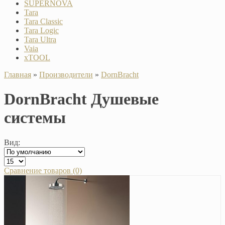
SUPERNOVA
Tara
Tara Classic
Tara Logic
Tara Ultra
Vaia
xTOOL
Главная
»
Производители
»
DornBracht
DornBracht Душевые
системы
Вид:
Сравнение товаров (0)