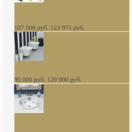
Cassia Duravit врезная сверху кухонная
керамическая мойка 1160 x 510 мм белая,
серая, черная, бежевая В НАЛИЧИИ
107 500 руб.
123 975 руб.
Cow ArtCeram унитаз навесной и биде
навесное КОМПЛЕКТ
95 000 руб.
120 000 руб.
Decorated Bathroom раковина овальная
встраиваемая для ванной с рисунком синяя
роза В НАЛИЧИИ