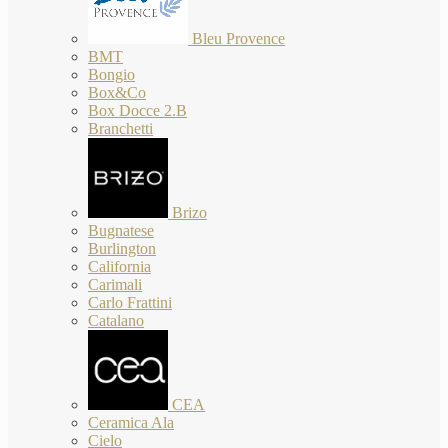
Bleu Provence
BMT
Bongio
Box&Co
Box Docce 2.B
Branchetti
Brizo
Bugnatese
Burlington
California
Carimali
Carlo Frattini
Catalano
CEA
Ceramica Ala
Cielo