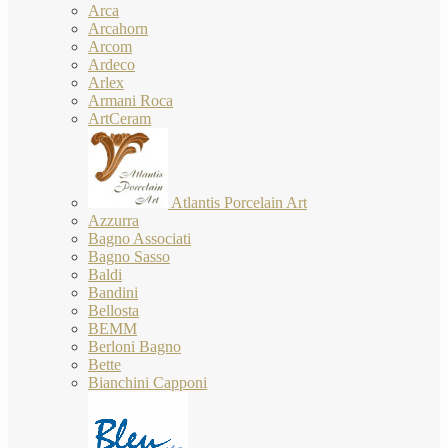
Arca
Arcahorn
Arcom
Ardeco
Arlex
Armani Roca
ArtCeram
Atlantis Porcelain Art
Azzurra
Bagno Associati
Bagno Sasso
Baldi
Bandini
Bellosta
BEMM
Berloni Bagno
Bette
Bianchini Capponi