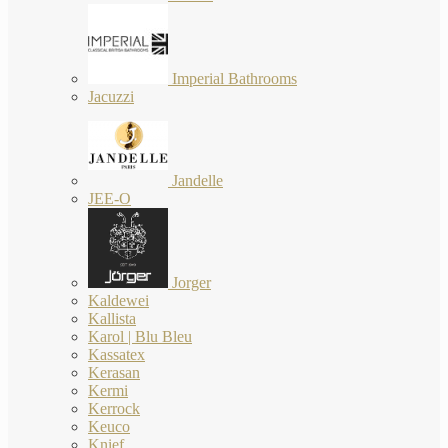
Imperial Bathrooms
Jacuzzi
Jandelle
JEE-O
Jorger
Kaldewei
Kallista
Karol | Blu Bleu
Kassatex
Kerasan
Kermi
Kerrock
Keuco
Knief