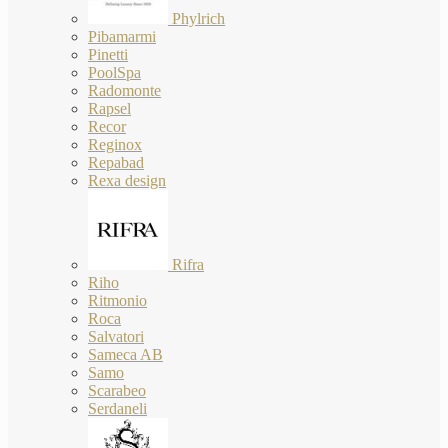
Phylrich
Pibamarmi
Pinetti
PoolSpa
Radomonte
Rapsel
Recor
Reginox
Repabad
Rexa design
Rifra
Riho
Ritmonio
Roca
Salvatori
Sameca AB
Samo
Scarabeo
Serdaneli