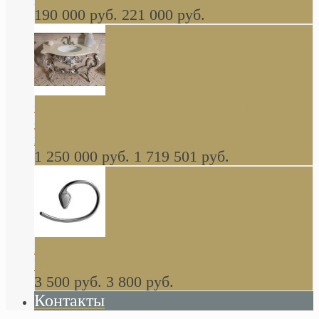
190 000 руб.
221 000 руб.
Gondola GAIA консоль 140 см для ванной в
стиле барокко, из массива дерева, светло
коричневый матовый окрас + серебро
1 250 000 руб.
1 719 501 руб.
Khala Colombo аксессуары (серия) В
НАЛИЧИИ
3 500 руб.
3 800 руб.
Контакты