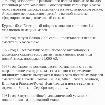
1952 год, Изобретение раздвижного излива положило начало
успешной работе компании. Впоследствии гарнитура класса
люкс завоевала широкое признание на международном рынке.
А создание первоклассного дизайна ванной комнаты
сформировало на рынке новый сегмент.
Бурные 60-е. Ежегодный оборот компании составлял 1.4
миллионов немецких марок
1969 год, запуск Edition 2000 серии, представлены первые
смесители класса люкс.
1972 год,10 лет растущего финансового благополучия
Дорнбрахт сделали ассортимент изысканным, появился
новый завод, площадью 25,000 м2.
1977 год, Спрос на роскошь растет. Компания в ответ на
возрастающие стандарты качества жизни и стремление к
индивидуальности выпускает 8 новых эксклюзивных моделей
смесителей: Beverly, Cosmos, Bel Air, Athen, Riviera, Madison,
Brighton и Princesse/Royal. Появляются и новые варианты
отделки – Бронза и Серебро под старину.
1981 год, Запуск новейшей гальванической установки и
новой линии эмалированной стали.