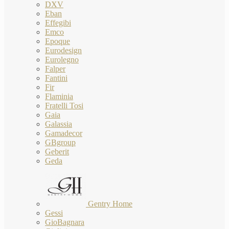
DXV
Eban
Effegibi
Emco
Epoque
Eurodesign
Eurolegno
Falper
Fantini
Fir
Flaminia
Fratelli Tosi
Gaia
Galassia
Gamadecor
GBgroup
Geberit
Geda
Gentry Home
Gessi
GioBagnara