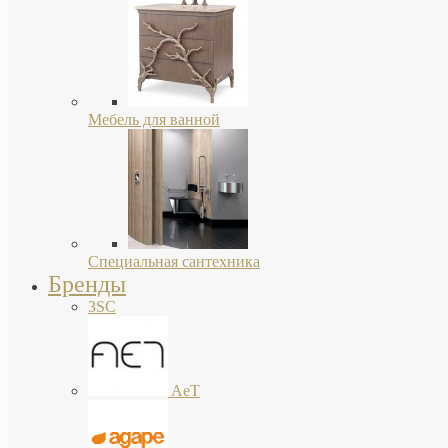
Мебель для ванной
Специальная сантехника
Бренды
3SC
AeT