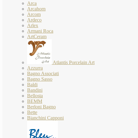
Arca
Arcahorn
Arcom
Ardeco
Arlex
Armani Roca
ArtCeram
Atlantis Porcelain Art
Azzurra
Bagno Associati
Bagno Sasso
Baldi
Bandini
Bellosta
BEMM
Berloni Bagno
Bette
Bianchini Capponi