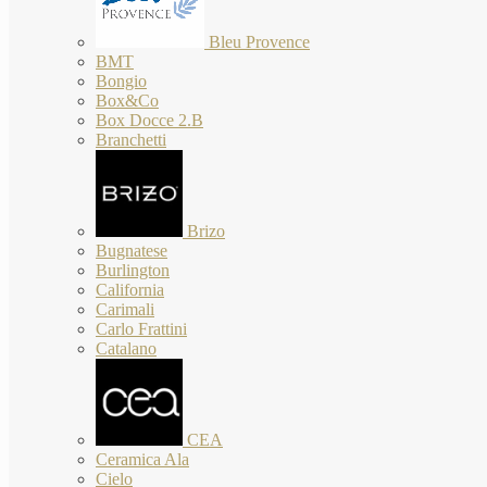
Bleu Provence
BMT
Bongio
Box&Co
Box Docce 2.B
Branchetti
Brizo
Bugnatese
Burlington
California
Carimali
Carlo Frattini
Catalano
CEA
Ceramica Ala
Cielo