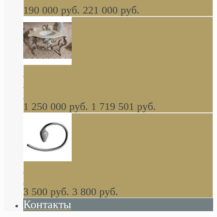
190 000 руб.
221 000 руб.
Gondola GAIA консоль 140 см для ванной в
стиле барокко, из массива дерева, светло
коричневый матовый окрас + серебро
1 250 000 руб.
1 719 501 руб.
Khala Colombo аксессуары (серия) В
НАЛИЧИИ
3 500 руб.
3 800 руб.
Контакты