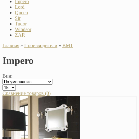
Impero
Lord
Queen
Sir
Tudor
Windsor
ZAR
Главная
»
Производители
»
BMT
Impero
Вид:
Сравнение товаров (0)