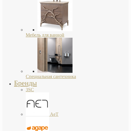
Мебель для ванной
Специальная сантехника
Бренды
3SC
AeT