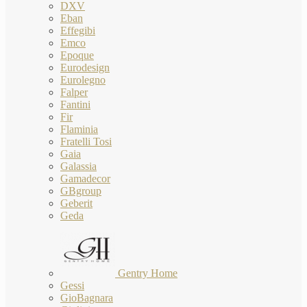
DXV
Eban
Effegibi
Emco
Epoque
Eurodesign
Eurolegno
Falper
Fantini
Fir
Flaminia
Fratelli Tosi
Gaia
Galassia
Gamadecor
GBgroup
Geberit
Geda
Gentry Home
Gessi
GioBagnara