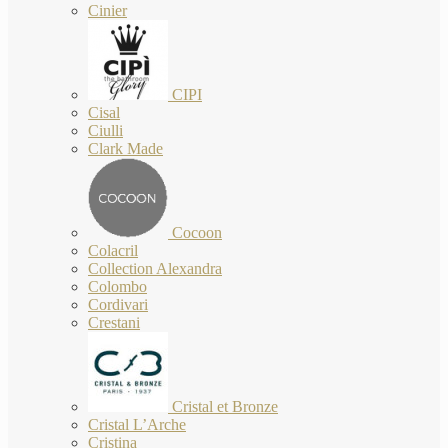
Cinier
CIPI
Cisal
Ciulli
Clark Made
Cocoon
Colacril
Collection Alexandra
Colombo
Cordivari
Crestani
Cristal et Bronze
Cristal L’Arche
Cristina