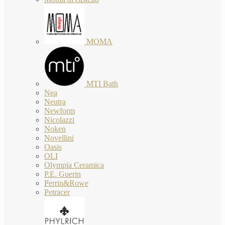
MOMA
MTI Bath
Nea
Neutra
Newform
Nicolazzi
Noken
Novellini
Oasis
OLI
Olympia Ceramica
P.E. Guerin
Perrin&Rowe
Petracer