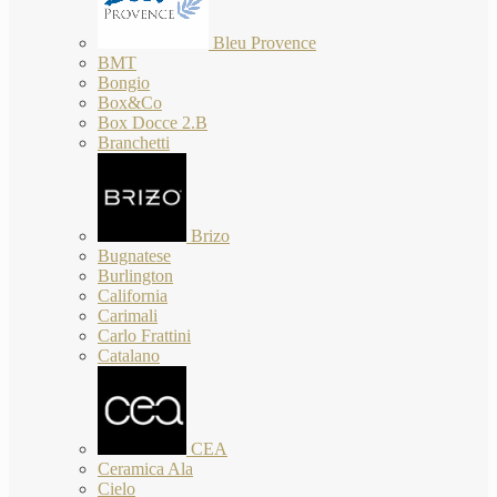
Bleu Provence
BMT
Bongio
Box&Co
Box Docce 2.B
Branchetti
Brizo
Bugnatese
Burlington
California
Carimali
Carlo Frattini
Catalano
CEA
Ceramica Ala
Cielo