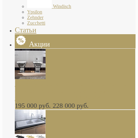
Windisch
Ypsilon
Zehnder
Zucchetti
Статьи
Акции
Butterfly Scarabeo КОМПЛЕКТ санфаянса
(унитаз и биде) напольные снаружи декор
глянцевая платина В НАЛИЧИИ
195 000 руб.
228 000 руб.