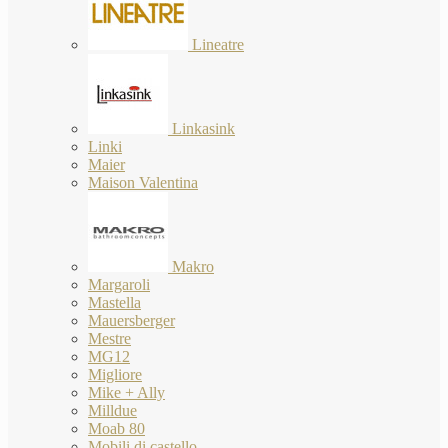
Lineatre
Linkasink
Linki
Maier
Maison Valentina
Makro
Margaroli
Mastella
Mauersberger
Mestre
MG12
Migliore
Mike + Ally
Milldue
Moab 80
Mobili di castello