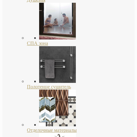
СПА зона
Полотенце сушитель
Отделочные материалы