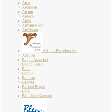
Arca
Arcahorn
Arcom
Ardeco
Arlex
Armani Roca
ArtCeram
Atlantis Porcelain Art
Azzurra
Bagno Associati
Bagno Sasso
Baldi
Bandini
Bellosta
BEMM
Berloni Bagno
Bette
Bianchini Capponi