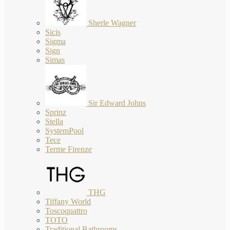
Sherle Wagner
Sicis
Sigma
Sign
Simas
Sir Edward Johns
Sprinz
Stella
SystemPool
Tece
Terme Firenze
THG
Tiffany World
Toscoquattro
TOTO
Traditional Bathrooms