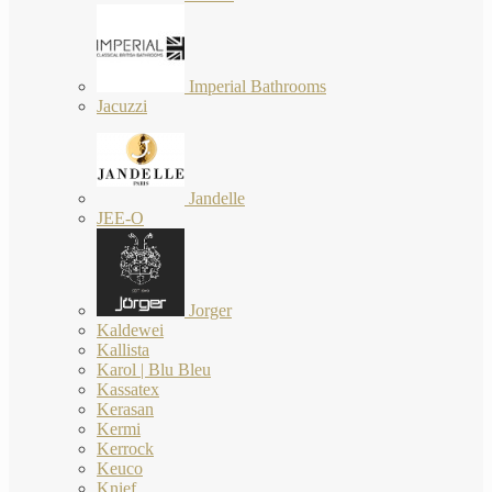
Imperial Bathrooms
Jacuzzi
Jandelle
JEE-O
Jorger
Kaldewei
Kallista
Karol | Blu Bleu
Kassatex
Kerasan
Kermi
Kerrock
Keuco
Knief