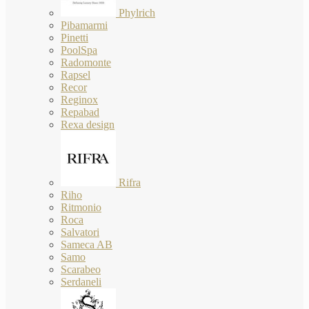
Phylrich
Pibamarmi
Pinetti
PoolSpa
Radomonte
Rapsel
Recor
Reginox
Repabad
Rexa design
Rifra
Riho
Ritmonio
Roca
Salvatori
Sameca AB
Samo
Scarabeo
Serdaneli