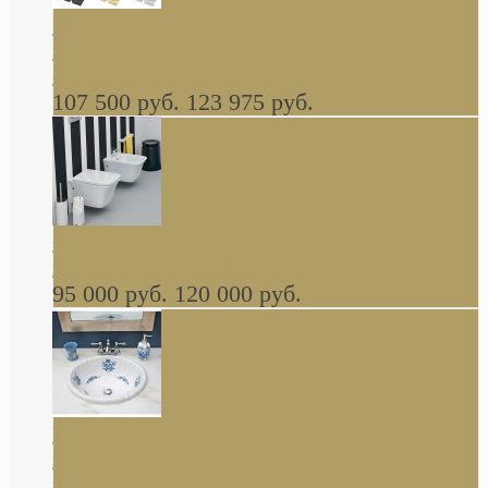
Cassia Duravit врезная сверху кухонная
керамическая мойка 1160 x 510 мм белая,
серая, черная, бежевая В НАЛИЧИИ
107 500 руб.
123 975 руб.
Cow ArtCeram унитаз навесной и биде
навесное КОМПЛЕКТ
95 000 руб.
120 000 руб.
Decorated Bathroom раковина овальная
встраиваемая для ванной с рисунком синяя
роза В НАЛИЧИИ