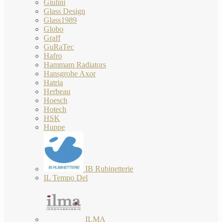
Giulini
Glass Design
Glass1989
Globo
Graff
GuRaTec
Hafro
Hammam Radiators
Hansgrohe Axor
Hatria
Herbeau
Hoesch
Hotech
HSK
Huppe
IB Rubinetterie
IL Tempo Del
ILMA