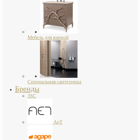
Мебель для ванной
Специальная сантехника
Бренды
3SC
AeT