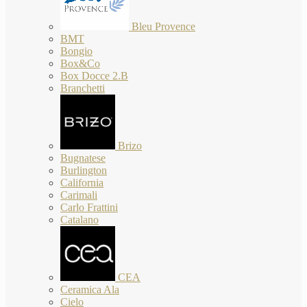
Bleu Provence
BMT
Bongio
Box&Co
Box Docce 2.B
Branchetti
Brizo
Bugnatese
Burlington
California
Carimali
Carlo Frattini
Catalano
CEA
Ceramica Ala
Cielo