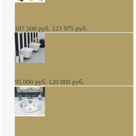
Cassia Duravit врезная сверху кухонная
керамическая мойка 1160 x 510 мм белая,
серая, черная, бежевая В НАЛИЧИИ
107 500 руб.
123 975 руб.
Cow ArtCeram унитаз навесной и биде
навесное КОМПЛЕКТ
95 000 руб.
120 000 руб.
Decorated Bathroom раковина овальная
встраиваемая для ванной с рисунком синяя
роза В НАЛИЧИИ