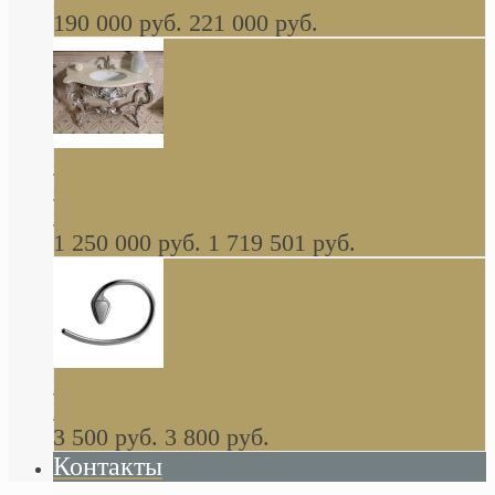
190 000 руб.
221 000 руб.
Gondola GAIA консоль 140 см для ванной в
стиле барокко, из массива дерева, светло
коричневый матовый окрас + серебро
1 250 000 руб.
1 719 501 руб.
Khala Colombo аксессуары (серия) В
НАЛИЧИИ
3 500 руб.
3 800 руб.
Контакты