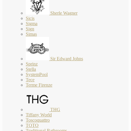
Sherle Wagner
Sicis
Sigma
Sign
Simas
Sir Edward Johns
Sprinz
Stella
SystemPool
Tece
Terme Firenze
THG
Tiffany World
Toscoquattro
TOTO
Traditional Bathrooms