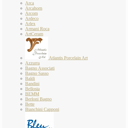
Arca
Arcahorn
Arcom
Ardeco
Arlex
Armani Roca
ArtCeram
Atlantis Porcelain Art
Azzurra
Bagno Associati
Bagno Sasso
Baldi
Bandini
Bellosta
BEMM
Berloni Bagno
Bette
Bianchini Capponi