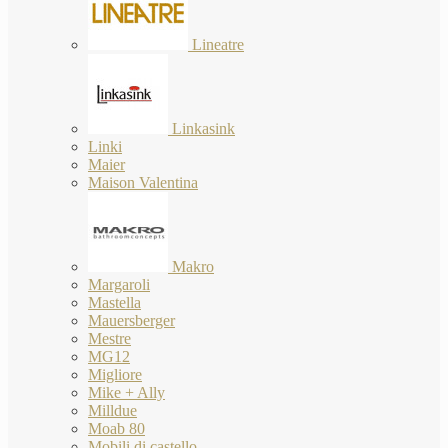
Lineatre
Linkasink
Linki
Maier
Maison Valentina
Makro
Margaroli
Mastella
Mauersberger
Mestre
MG12
Migliore
Mike + Ally
Milldue
Moab 80
Mobili di castello