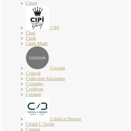
Cinier
CIPI
Cisal
Ciulli
Clark Made
Cocoon
Colacril
Collection Alexandra
Colombo
Cordivari
Crestani
Cristal et Bronze
Cristal L’Arche
Cristina