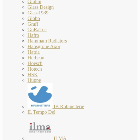
Giulini
Glass Design
Glass1989
Globo
Graff
GuRaTec
Hafro
Hammam Radiators
Hansgrohe Axor
Hatria
Herbeau
Hoesch
Hotech
HSK
Huppe
IB Rubinetterie
IL Tempo Del
ILMA