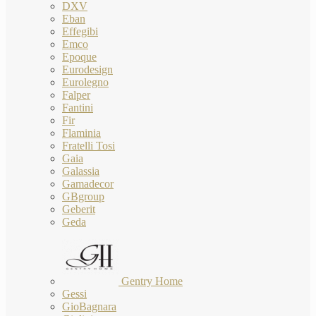
DXV
Eban
Effegibi
Emco
Epoque
Eurodesign
Eurolegno
Falper
Fantini
Fir
Flaminia
Fratelli Tosi
Gaia
Galassia
Gamadecor
GBgroup
Geberit
Geda
Gentry Home
Gessi
GioBagnara