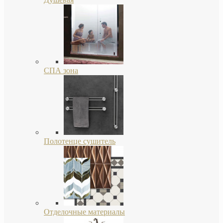
СПА зона
Полотенце сушитель
Отделочные материалы