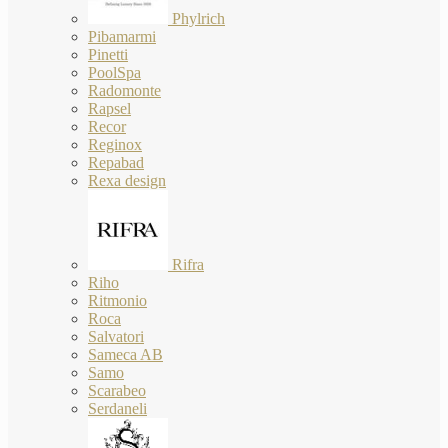
Phylrich
Pibamarmi
Pinetti
PoolSpa
Radomonte
Rapsel
Recor
Reginox
Repabad
Rexa design
Rifra
Riho
Ritmonio
Roca
Salvatori
Sameca AB
Samo
Scarabeo
Serdaneli