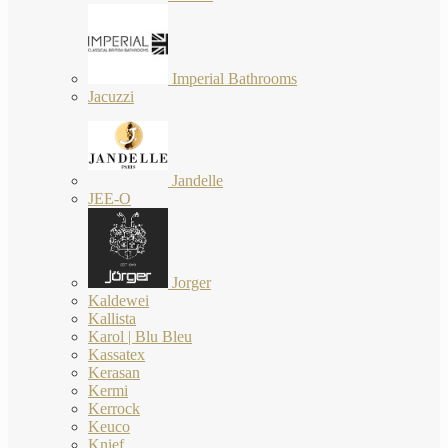
Imperial Bathrooms
Jacuzzi
Jandelle
JEE-O
Jorger
Kaldewei
Kallista
Karol | Blu Bleu
Kassatex
Kerasan
Kermi
Kerrock
Keuco
Knief