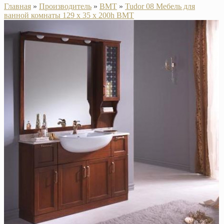
Главная
»
Производитель
»
BMT
»
Tudor 08 Мебель для
ванной комнаты 129 х 35 х 200h BMT