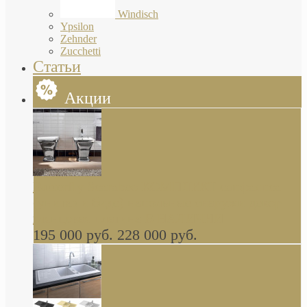
Windisch
Ypsilon
Zehnder
Zucchetti
Статьи
Акции
Butterfly Scarabeo КОМПЛЕКТ санфаянса
(унитаз и биде) напольные снаружи декор
глянцевая платина В НАЛИЧИИ
195 000 руб.
228 000 руб.