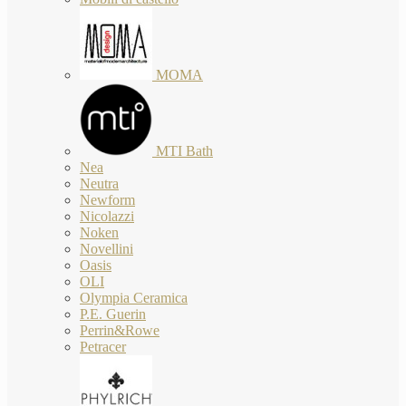
MOMA
MTI Bath
Nea
Neutra
Newform
Nicolazzi
Noken
Novellini
Oasis
OLI
Olympia Ceramica
P.E. Guerin
Perrin&Rowe
Petracer