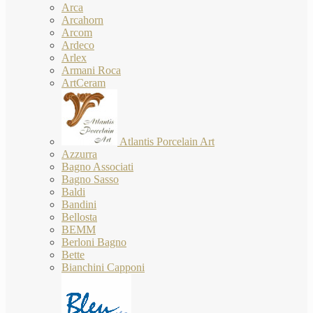
Arca
Arcahorn
Arcom
Ardeco
Arlex
Armani Roca
ArtCeram
Atlantis Porcelain Art
Azzurra
Bagno Associati
Bagno Sasso
Baldi
Bandini
Bellosta
BEMM
Berloni Bagno
Bette
Bianchini Capponi