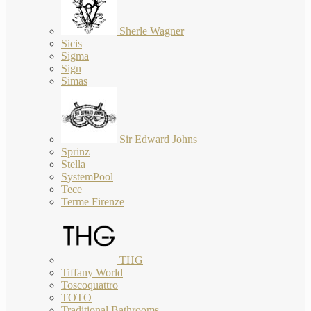
Sherle Wagner
Sicis
Sigma
Sign
Simas
Sir Edward Johns
Sprinz
Stella
SystemPool
Tece
Terme Firenze
THG
Tiffany World
Toscoquattro
TOTO
Traditional Bathrooms