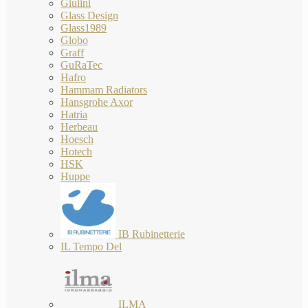
Giulini
Glass Design
Glass1989
Globo
Graff
GuRaTec
Hafro
Hammam Radiators
Hansgrohe Axor
Hatria
Herbeau
Hoesch
Hotech
HSK
Huppe
IB Rubinetterie
IL Tempo Del
ILMA