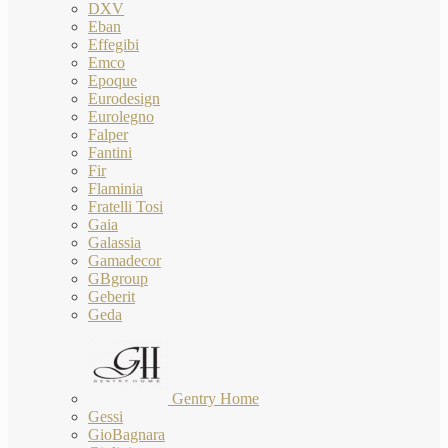
DXV
Eban
Effegibi
Emco
Epoque
Eurodesign
Eurolegno
Falper
Fantini
Fir
Flaminia
Fratelli Tosi
Gaia
Galassia
Gamadecor
GBgroup
Geberit
Geda
Gentry Home
Gessi
GioBagnara