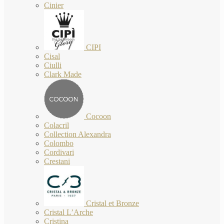
Cinier
CIPI
Cisal
Ciulli
Clark Made
Cocoon
Colacril
Collection Alexandra
Colombo
Cordivari
Crestani
Cristal et Bronze
Cristal L’Arche
Cristina