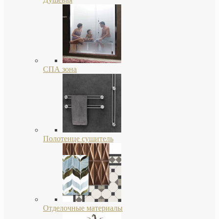
СПА зона
Полотенце сушитель
Отделочные материалы