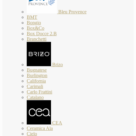
Bleu Provence
BMT
Bongio
Box&Co
Box Docce 2.B
Branchetti
Brizo
Bugnatese
Burlington
California
Carimali
Carlo Frattini
Catalano
CEA
Ceramica Ala
Cielo