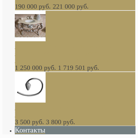
190 000 руб.
221 000 руб.
Gondola GAIA консоль 140 см для ванной в
стиле барокко, из массива дерева, светло
коричневый матовый окрас + серебро
1 250 000 руб.
1 719 501 руб.
Khala Colombo аксессуары (серия) В
НАЛИЧИИ
3 500 руб.
3 800 руб.
Контакты