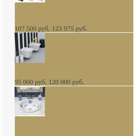
Cassia Duravit врезная сверху кухонная
керамическая мойка 1160 x 510 мм белая,
серая, черная, бежевая В НАЛИЧИИ
107 500 руб.
123 975 руб.
Cow ArtCeram унитаз навесной и биде
навесное КОМПЛЕКТ
95 000 руб.
120 000 руб.
Decorated Bathroom раковина овальная
встраиваемая для ванной с рисунком синяя
роза В НАЛИЧИИ