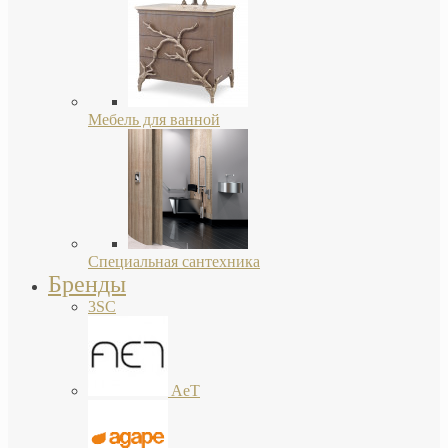
Мебель для ванной
Специальная сантехника
Бренды
3SC
AeT