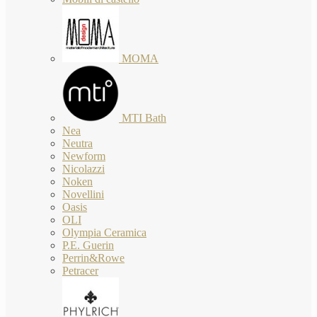
MOMA
MTI Bath
Nea
Neutra
Newform
Nicolazzi
Noken
Novellini
Oasis
OLI
Olympia Ceramica
P.E. Guerin
Perrin&Rowe
Petracer