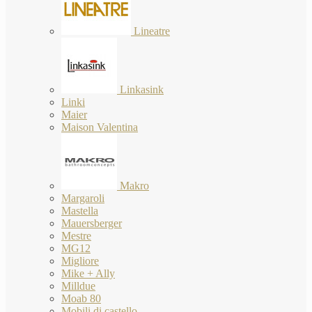
Lineatre
Linkasink
Linki
Maier
Maison Valentina
Makro
Margaroli
Mastella
Mauersberger
Mestre
MG12
Migliore
Mike + Ally
Milldue
Moab 80
Mobili di castello