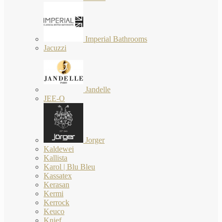
Imperial Bathrooms
Jacuzzi
Jandelle
JEE-O
Jorger
Kaldewei
Kallista
Karol | Blu Bleu
Kassatex
Kerasan
Kermi
Kerrock
Keuco
Knief