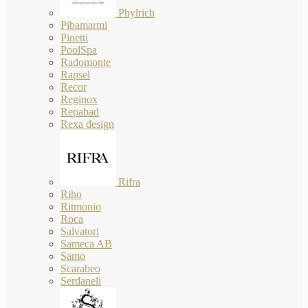
Phylrich
Pibamarmi
Pinetti
PoolSpa
Radomonte
Rapsel
Recor
Reginox
Repabad
Rexa design
Rifra
Riho
Ritmonio
Roca
Salvatori
Sameca AB
Samo
Scarabeo
Serdaneli