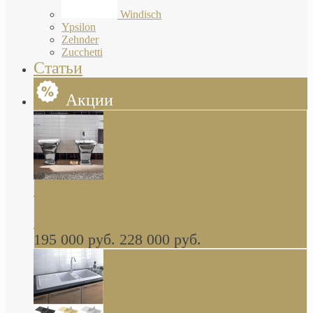
Windisch
Ypsilon
Zehnder
Zucchetti
Статьи
Акции
Butterfly Scarabeo КОМПЛЕКТ санфаянса
(унитаз и биде) напольные снаружи декор
глянцевая платина В НАЛИЧИИ
195 000 руб.
228 000 руб.