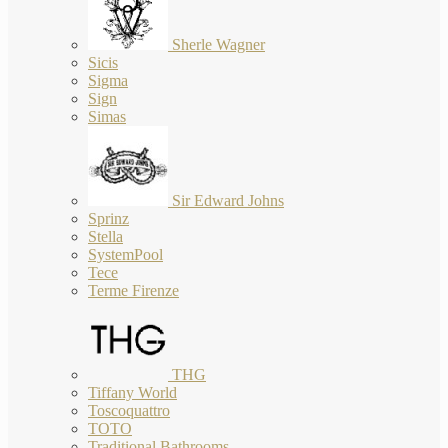
Sherle Wagner
Sicis
Sigma
Sign
Simas
Sir Edward Johns
Sprinz
Stella
SystemPool
Tece
Terme Firenze
THG
Tiffany World
Toscoquattro
TOTO
Traditional Bathrooms