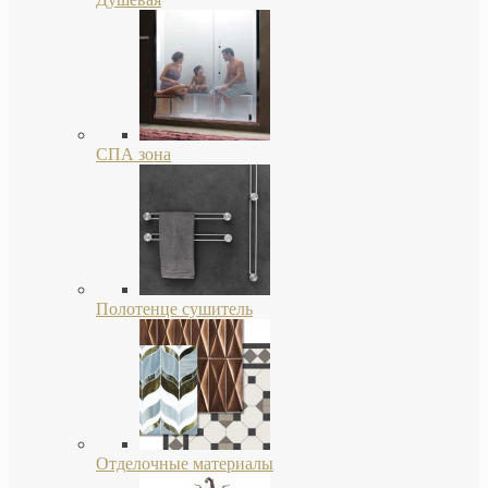
СПА зона
Полотенце сушитель
Отделочные материалы