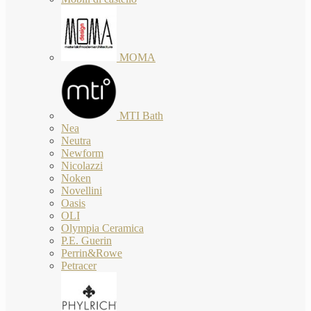
MOMA
MTI Bath
Nea
Neutra
Newform
Nicolazzi
Noken
Novellini
Oasis
OLI
Olympia Ceramica
P.E. Guerin
Perrin&Rowe
Petracer