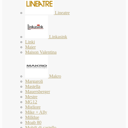
Lineatre
Linkasink
Linki
Maier
Maison Valentina
Makro
Margaroli
Mastella
Mauersberger
Mestre
MG12
Migliore
Mike + Ally
Milldue
Moab 80
Mobili di castello