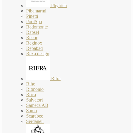
Phylrich
Pibamarmi
Pinetti
PoolSpa
Radomonte
Rapsel
Recor
Reginox
Repabad
Rexa design
Rifra
Riho
Ritmonio
Roca
Salvatori
Sameca AB
Samo
Scarabeo
Serdaneli