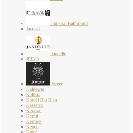
Imperial Bathrooms
Jacuzzi
Jandelle
JEE-O
Jorger
Kaldewei
Kallista
Karol | Blu Bleu
Kassatex
Kerasan
Kermi
Kerrock
Keuco
Knief