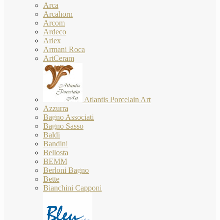
Arca
Arcahorn
Arcom
Ardeco
Arlex
Armani Roca
ArtCeram
Atlantis Porcelain Art
Azzurra
Bagno Associati
Bagno Sasso
Baldi
Bandini
Bellosta
BEMM
Berloni Bagno
Bette
Bianchini Capponi