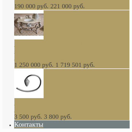
190 000 руб.
221 000 руб.
Gondola GAIA консоль 140 см для ванной в
стиле барокко, из массива дерева, светло
коричневый матовый окрас + серебро
1 250 000 руб.
1 719 501 руб.
Khala Colombo аксессуары (серия) В
НАЛИЧИИ
3 500 руб.
3 800 руб.
Контакты