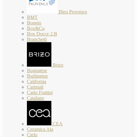
Bleu Provence
BMT
Bongio
Box&Co
Box Docce 2.B
Branchetti
Brizo
Bugnatese
Burlington
California
Carimali
Carlo Frattini
Catalano
CEA
Ceramica Ala
Cielo