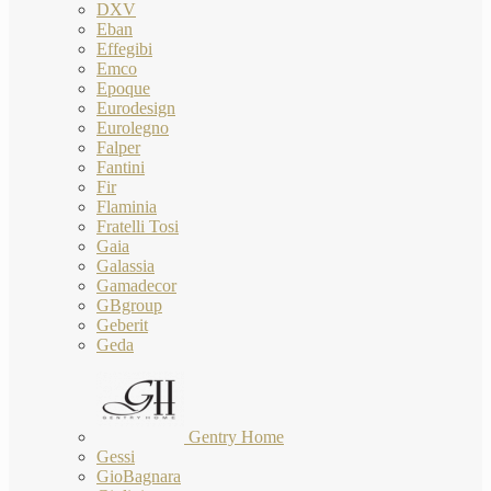
DXV
Eban
Effegibi
Emco
Epoque
Eurodesign
Eurolegno
Falper
Fantini
Fir
Flaminia
Fratelli Tosi
Gaia
Galassia
Gamadecor
GBgroup
Geberit
Geda
Gentry Home
Gessi
GioBagnara