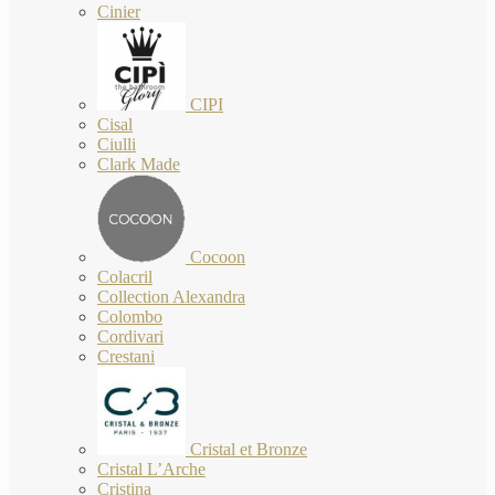
Cinier
CIPI
Cisal
Ciulli
Clark Made
Cocoon
Colacril
Collection Alexandra
Colombo
Cordivari
Crestani
Cristal et Bronze
Cristal L’Arche
Cristina