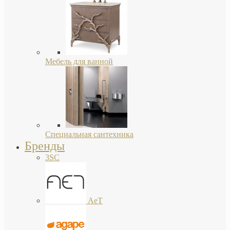
Мебель для ванной
Специальная сантехника
Бренды
3SC
AeT