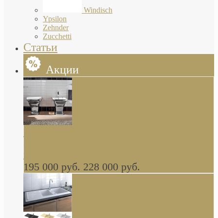
Windisch
Ypsilon
Zehnder
Zucchetti
Статьи
Акции
Butterfly Scarabeo КОМПЛЕКТ санфаянса
(унитаз и биде) напольные снаружи декор
глянцевая платина В НАЛИЧИИ
195 000 руб.
228 000 руб.