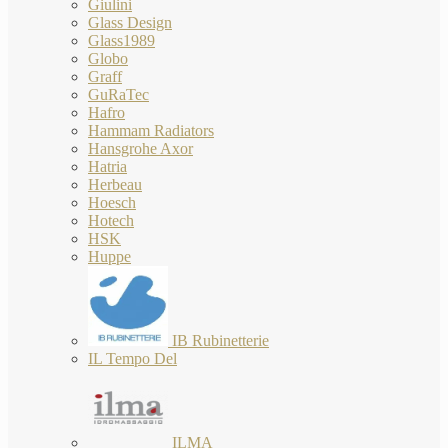
Giulini
Glass Design
Glass1989
Globo
Graff
GuRaTec
Hafro
Hammam Radiators
Hansgrohe Axor
Hatria
Herbeau
Hoesch
Hotech
HSK
Huppe
IB Rubinetterie
IL Tempo Del
ILMA