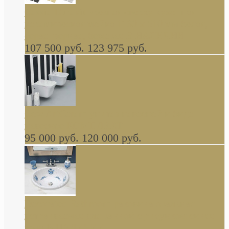
Cassia Duravit врезная сверху кухонная
керамическая мойка 1160 x 510 мм белая,
серая, черная, бежевая В НАЛИЧИИ
107 500 руб.
123 975 руб.
Cow ArtCeram унитаз навесной и биде
навесное КОМПЛЕКТ
95 000 руб.
120 000 руб.
Decorated Bathroom раковина овальная
встраиваемая для ванной с рисунком синяя
роза В НАЛИЧИИ