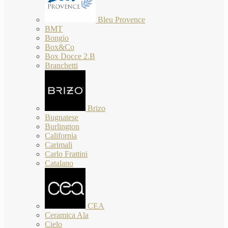
Bleu Provence
BMT
Bongio
Box&Co
Box Docce 2.B
Branchetti
Brizo
Bugnatese
Burlington
California
Carimali
Carlo Frattini
Catalano
CEA
Ceramica Ala
Cielo