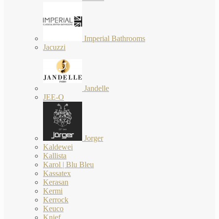
Imperial Bathrooms
Jacuzzi
Jandelle
JEE-O
Jorger
Kaldewei
Kallista
Karol | Blu Bleu
Kassatex
Kerasan
Kermi
Kerrock
Keuco
Knief