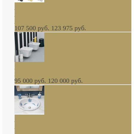
Cassia Duravit врезная сверху кухонная
керамическая мойка 1160 x 510 мм белая,
серая, черная, бежевая В НАЛИЧИИ
107 500 руб.
123 975 руб.
Cow ArtCeram унитаз навесной и биде
навесное КОМПЛЕКТ
95 000 руб.
120 000 руб.
Decorated Bathroom раковина овальная
встраиваемая для ванной с рисунком синяя
роза В НАЛИЧИИ