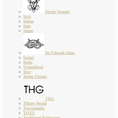
Sherle Wagner
Sicis
Sigma
Sign
Simas
Sir Edward Johns
Sprinz
Stella
SystemPool
Tece
Terme Firenze
THG
Tiffany World
Toscoquattro
TOTO
Traditional Bathrooms