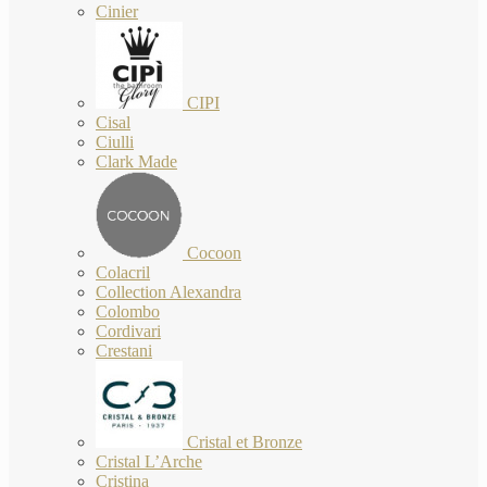
Cinier
CIPI
Cisal
Ciulli
Clark Made
Cocoon
Colacril
Collection Alexandra
Colombo
Cordivari
Crestani
Cristal et Bronze
Cristal L’Arche
Cristina