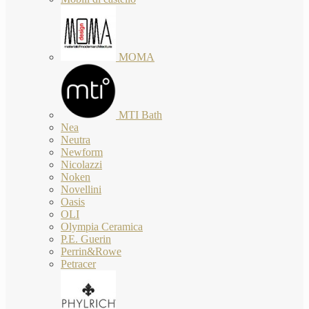
MOMA
MTI Bath
Nea
Neutra
Newform
Nicolazzi
Noken
Novellini
Oasis
OLI
Olympia Ceramica
P.E. Guerin
Perrin&Rowe
Petracer