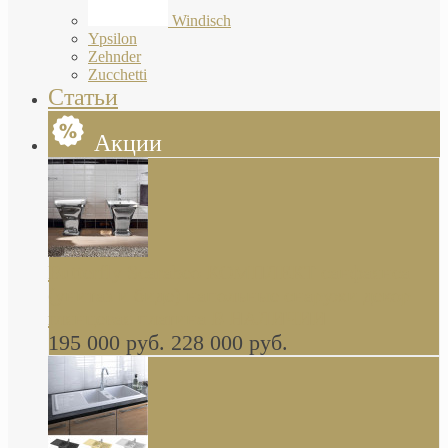
Windisch
Ypsilon
Zehnder
Zucchetti
Статьи
Акции
Butterfly Scarabeo КОМПЛЕКТ санфаянса
(унитаз и биде) напольные снаружи декор
глянцевая платина В НАЛИЧИИ
195 000 руб.
228 000 руб.