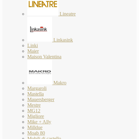
Lineatre
Linkasink
Linki
Maier
Maison Valentina
Makro
Margaroli
Mastella
Mauersberger
Mestre
MG12
Migliore
Mike + Ally
Milldue
Moab 80
Mobili di castello