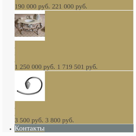
190 000 руб.
221 000 руб.
Gondola GAIA консоль 140 см для ванной в
стиле барокко, из массива дерева, светло
коричневый матовый окрас + серебро
1 250 000 руб.
1 719 501 руб.
Khala Colombo аксессуары (серия) В
НАЛИЧИИ
3 500 руб.
3 800 руб.
Контакты