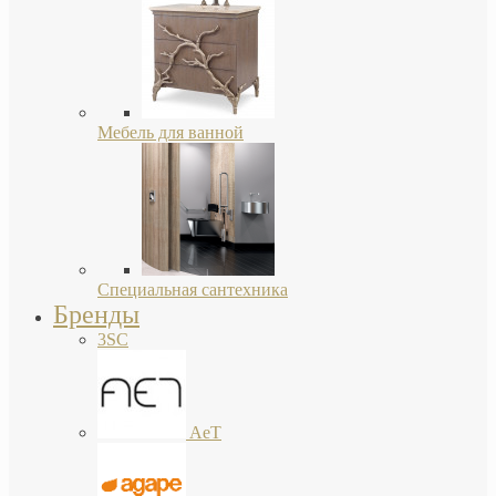
Мебель для ванной
Специальная сантехника
Бренды
3SC
AeT