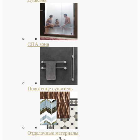
СПА зона
Полотенце сушитель
Отделочные материалы