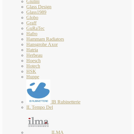
Giulini
Glass Design
Glass1989
Globo
Graff
GuRaTec
Hafro
Hammam Radiators
Hansgrohe Axor
Hatria
Herbeau
Hoesch
Hotech
HSK
Huppe
IB Rubinetterie
IL Tempo Del
ILMA