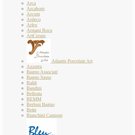
Arca
Arcahorn
Arcom
Ardeco
Arlex
Armani Roca
ArtCeram
Atlantis Porcelain Art
Azzurra
Bagno Associati
Bagno Sasso
Baldi
Bandini
Bellosta
BEMM
Berloni Bagno
Bette
Bianchini Capponi