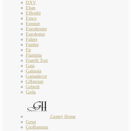
DXV
Eban
Effegibi
Emco
Epoque
Eurodesign
Eurolegno
Falper
Fantini
Fir
Flaminia
Fratelli Tosi
Gaia
Galassia
Gamadecor
GBgroup
Geberit
Geda
Gentry Home
Gessi
GioBagnara