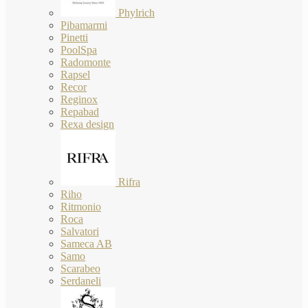
Phylrich
Pibamarmi
Pinetti
PoolSpa
Radomonte
Rapsel
Recor
Reginox
Repabad
Rexa design
Rifra
Riho
Ritmonio
Roca
Salvatori
Sameca AB
Samo
Scarabeo
Serdaneli