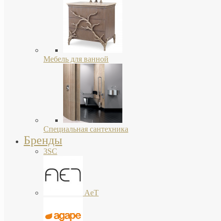
Мебель для ванной
Специальная сантехника
Бренды
3SC
AeT