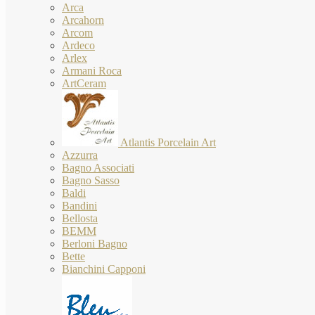
Arca
Arcahorn
Arcom
Ardeco
Arlex
Armani Roca
ArtCeram
Atlantis Porcelain Art
Azzurra
Bagno Associati
Bagno Sasso
Baldi
Bandini
Bellosta
BEMM
Berloni Bagno
Bette
Bianchini Capponi