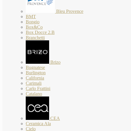
Bleu Provence
BMT
Bongio
Box&Co
Box Docce 2.B
Branchetti
Brizo
Bugnatese
Burlington
California
Carimali
Carlo Frattini
Catalano
CEA
Ceramica Ala
Cielo