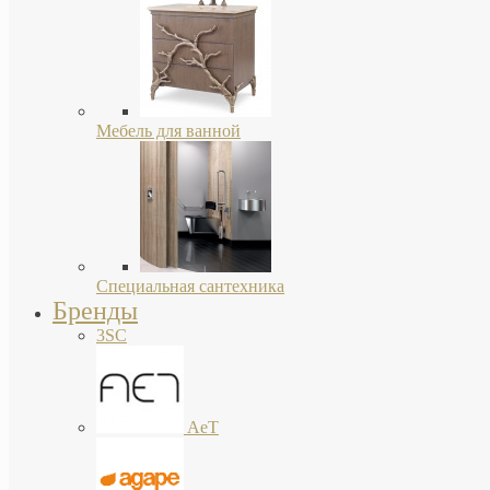
Мебель для ванной
Специальная сантехника
Бренды
3SC
AeT