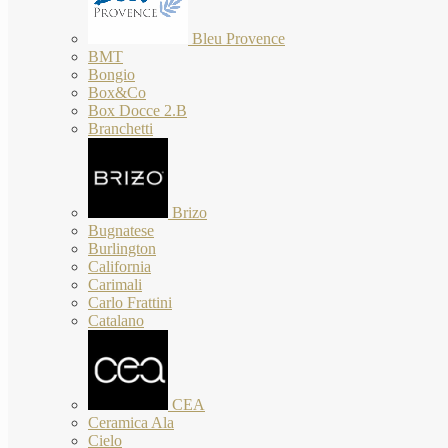
Bleu Provence
BMT
Bongio
Box&Co
Box Docce 2.B
Branchetti
Brizo
Bugnatese
Burlington
California
Carimali
Carlo Frattini
Catalano
CEA
Ceramica Ala
Cielo