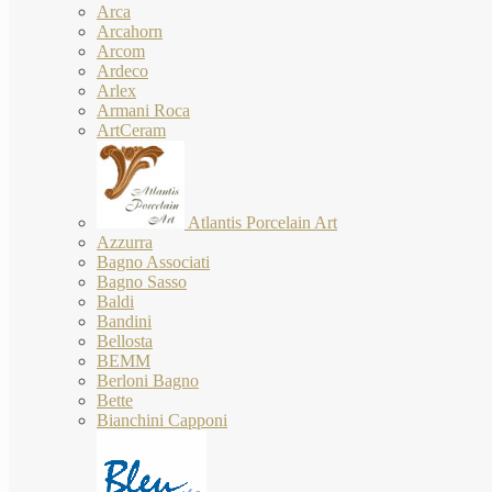
Arca
Arcahorn
Arcom
Ardeco
Arlex
Armani Roca
ArtCeram
Atlantis Porcelain Art
Azzurra
Bagno Associati
Bagno Sasso
Baldi
Bandini
Bellosta
BEMM
Berloni Bagno
Bette
Bianchini Capponi