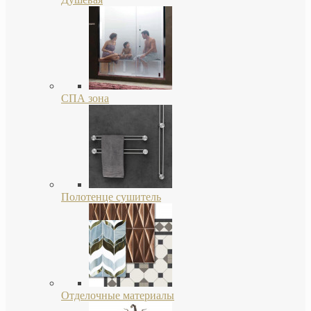
СПА зона
Полотенце сушитель
Отделочные материалы