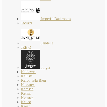
Imperial Bathrooms
Jacuzzi
Jandelle
JEE-O
Jorger
Kaldewei
Kallista
Karol | Blu Bleu
Kassatex
Kerasan
Kermi
Kerrock
Keuco
Knief