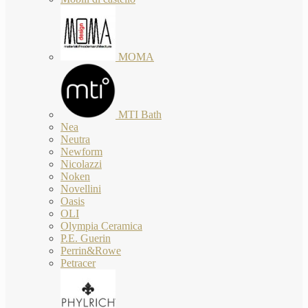
MOMA
MTI Bath
Nea
Neutra
Newform
Nicolazzi
Noken
Novellini
Oasis
OLI
Olympia Ceramica
P.E. Guerin
Perrin&Rowe
Petracer