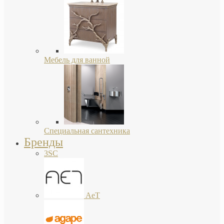
Мебель для ванной
Специальная сантехника
Бренды
3SC
AeT