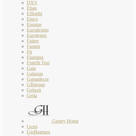
DXV
Eban
Effegibi
Emco
Epoque
Eurodesign
Eurolegno
Falper
Fantini
Fir
Flaminia
Fratelli Tosi
Gaia
Galassia
Gamadecor
GBgroup
Geberit
Geda
Gentry Home
Gessi
GioBagnara