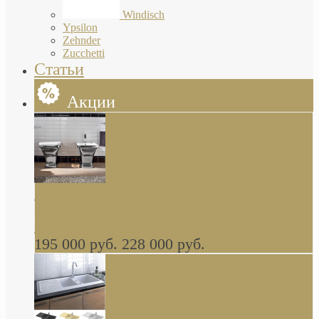
Windisch
Ypsilon
Zehnder
Zucchetti
Статьи
Акции
Butterfly Scarabeo КОМПЛЕКТ санфаянса
(унитаз и биде) напольные снаружи декор
глянцевая платина В НАЛИЧИИ
195 000 руб.
228 000 руб.