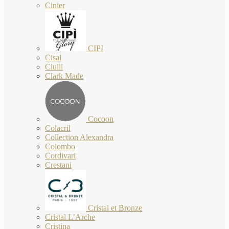
Cinier
CIPI
Cisal
Ciulli
Clark Made
Cocoon
Colacril
Collection Alexandra
Colombo
Cordivari
Crestani
Cristal et Bronze
Cristal L’Arche
Cristina