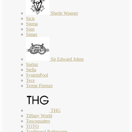
Sherle Wagner
Sicis
Sigma
Sign
Simas
Sir Edward Johns
Sprinz
Stella
SystemPool
Tece
Terme Firenze
THG
Tiffany World
Toscoquattro
TOTO
Traditional Bathrooms