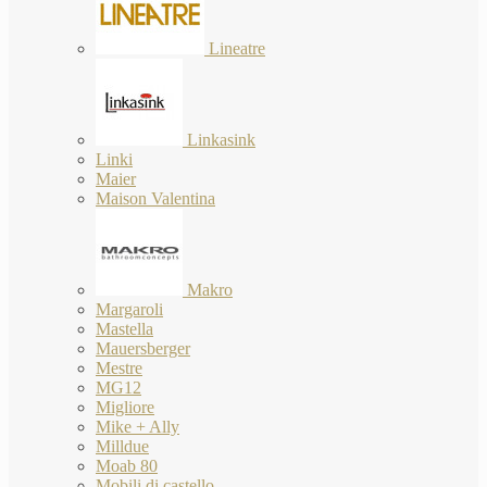
Lineatre
Linkasink
Linki
Maier
Maison Valentina
Makro
Margaroli
Mastella
Mauersberger
Mestre
MG12
Migliore
Mike + Ally
Milldue
Moab 80
Mobili di castello