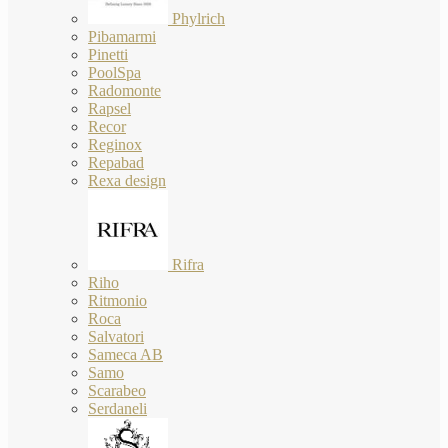
Phylrich
Pibamarmi
Pinetti
PoolSpa
Radomonte
Rapsel
Recor
Reginox
Repabad
Rexa design
Rifra
Riho
Ritmonio
Roca
Salvatori
Sameca AB
Samo
Scarabeo
Serdaneli