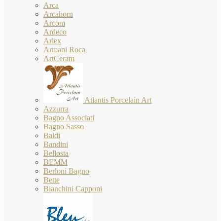
Arca
Arcahorn
Arcom
Ardeco
Arlex
Armani Roca
ArtCeram
Atlantis Porcelain Art
Azzurra
Bagno Associati
Bagno Sasso
Baldi
Bandini
Bellosta
BEMM
Berloni Bagno
Bette
Bianchini Capponi