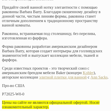
Придайте своей ванной нотку элегантности с помощью
раковины Barbara Barry. Благодаря скошенному дизайну в
донной части, чистым линиям формы, раковина станет
отличным дополнением к традиционному пространству
ванной комнаты.
Раковина, встраиваемая под столешницу, без перелива,
изготовленная из фарфора.
Форма раковины разработан американским дизайнером
Barbara Barry, которая создает интерьеры для голливудских
знаменитостей и выпускает коллекции мебели, тканей и
фарфора.
Среди известных проектов - это творческий союз с
американским брендом мебели Baker (концерн
Kohler
),
авторские коллекции
элитной плитки для ванной
с
Ann Sacks
.
Про-во США
P72025-W0-0
Цены на сайте не являются официальной офертой. Носят
ознакомительный характер.