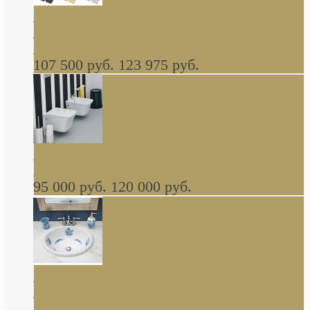
Cassia Duravit врезная сверху кухонная
керамическая мойка 1160 x 510 мм белая,
серая, черная, бежевая В НАЛИЧИИ
107 500 руб.
123 975 руб.
Cow ArtCeram унитаз навесной и биде
навесное КОМПЛЕКТ
95 000 руб.
120 000 руб.
Decorated Bathroom раковина овальная
встраиваемая для ванной с рисунком синяя
роза В НАЛИЧИИ