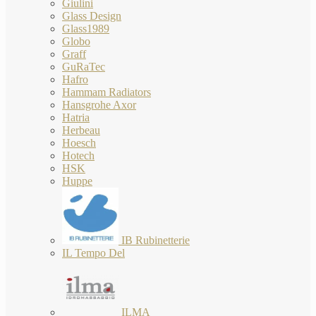
Giulini
Glass Design
Glass1989
Globo
Graff
GuRaTec
Hafro
Hammam Radiators
Hansgrohe Axor
Hatria
Herbeau
Hoesch
Hotech
HSK
Huppe
IB Rubinetterie
IL Tempo Del
ILMA