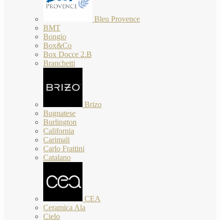
Bleu Provence
BMT
Bongio
Box&Co
Box Docce 2.B
Branchetti
Brizo
Bugnatese
Burlington
California
Carimali
Carlo Frattini
Catalano
CEA
Ceramica Ala
Cielo