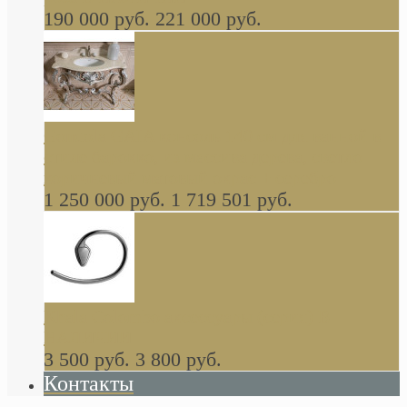
190 000 руб.
221 000 руб.
Gondola GAIA консоль 140 см для ванной в
стиле барокко, из массива дерева, светло
коричневый матовый окрас + серебро
1 250 000 руб.
1 719 501 руб.
Khala Colombo аксессуары (серия) В
НАЛИЧИИ
3 500 руб.
3 800 руб.
Контакты