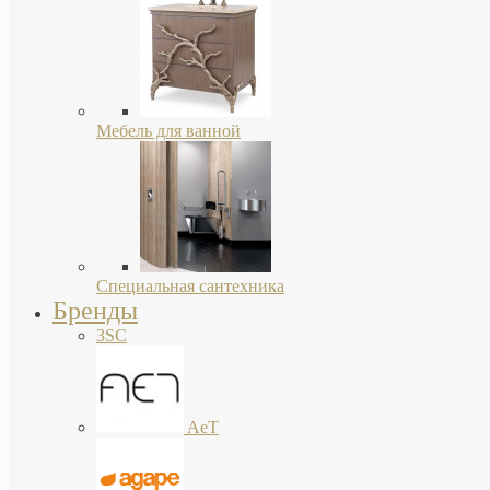
Мебель для ванной
Специальная сантехника
Бренды
3SC
AeT