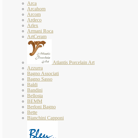
Arca
Arcahorn
Arcom
Ardeco
Arlex
Armani Roca
ArtCeram
Atlantis Porcelain Art
Azzurra
Bagno Associati
Bagno Sasso
Baldi
Bandini
Bellosta
BEMM
Berloni Bagno
Bette
Bianchini Capponi