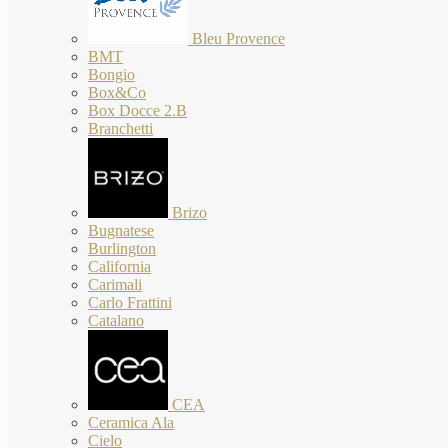
Bleu Provence
BMT
Bongio
Box&Co
Box Docce 2.B
Branchetti
Brizo
Bugnatese
Burlington
California
Carimali
Carlo Frattini
Catalano
CEA
Ceramica Ala
Cielo