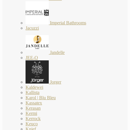
Imperial Bathrooms
Jacuzzi
Jandelle
JEE-O
Jorger
Kaldewei
Kallista
Karol | Blu Bleu
Kassatex
Kerasan
Kermi
Kerrock
Keuco
Knief