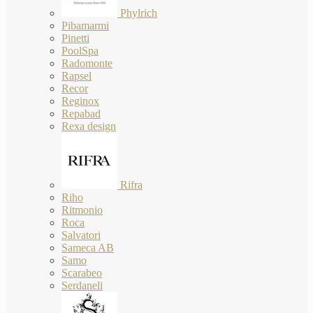
Phylrich
Pibamarmi
Pinetti
PoolSpa
Radomonte
Rapsel
Recor
Reginox
Repabad
Rexa design
Rifra
Riho
Ritmonio
Roca
Salvatori
Sameca AB
Samo
Scarabeo
Serdaneli