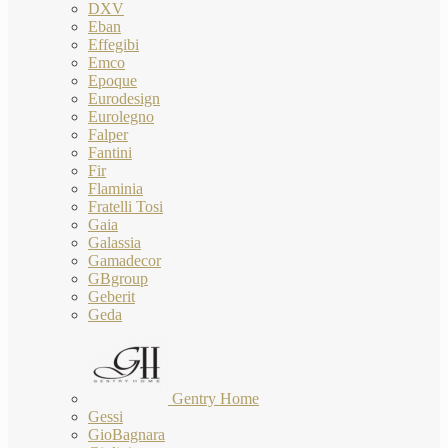
DXV
Eban
Effegibi
Emco
Epoque
Eurodesign
Eurolegno
Falper
Fantini
Fir
Flaminia
Fratelli Tosi
Gaia
Galassia
Gamadecor
GBgroup
Geberit
Geda
Gentry Home
Gessi
GioBagnara