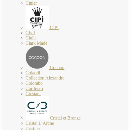
Cinier
CIPI
Cisal
Ciulli
Clark Made
Cocoon
Colacril
Collection Alexandra
Colombo
Cordivari
Crestani
Cristal et Bronze
Cristal L’Arche
Cristina