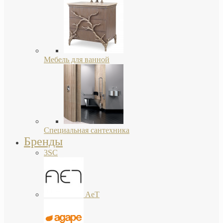
Мебель для ванной
Специальная сантехника
Бренды
3SC
AeT