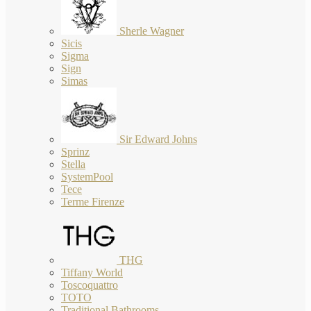
Sherle Wagner
Sicis
Sigma
Sign
Simas
Sir Edward Johns
Sprinz
Stella
SystemPool
Tece
Terme Firenze
THG
Tiffany World
Toscoquattro
TOTO
Traditional Bathrooms