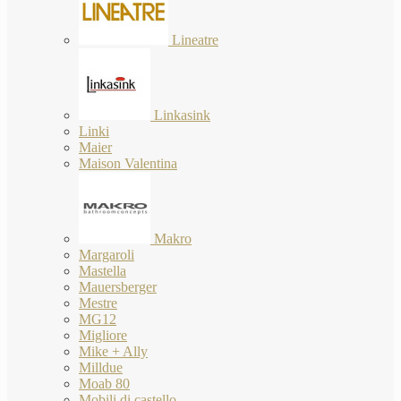
Lineatre
Linkasink
Linki
Maier
Maison Valentina
Makro
Margaroli
Mastella
Mauersberger
Mestre
MG12
Migliore
Mike + Ally
Milldue
Moab 80
Mobili di castello