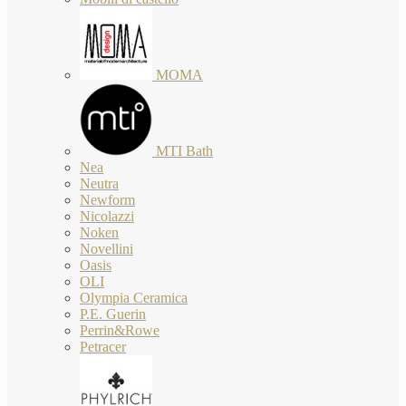
MOMA
MTI Bath
Nea
Neutra
Newform
Nicolazzi
Noken
Novellini
Oasis
OLI
Olympia Ceramica
P.E. Guerin
Perrin&Rowe
Petracer