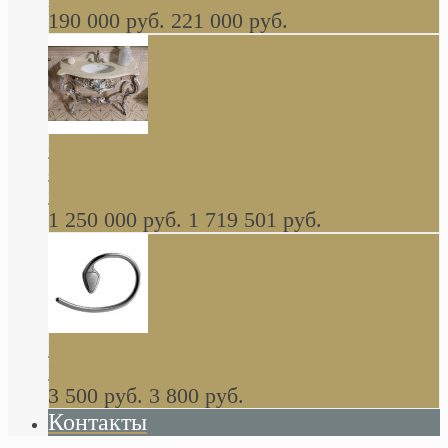
190 000 руб.
221 000 руб.
Gondola GAIA консоль 140 см для ванной в
стиле барокко, из массива дерева, светло
коричневый матовый окрас + серебро
1 250 000 руб.
1 719 501 руб.
Khala Colombo аксессуары (серия) В
НАЛИЧИИ
3 500 руб.
3 800 руб.
Контакты