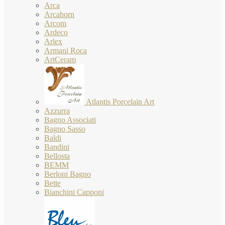
Arca
Arcahorn
Arcom
Ardeco
Arlex
Armani Roca
ArtCeram
Atlantis Porcelain Art
Azzurra
Bagno Associati
Bagno Sasso
Baldi
Bandini
Bellosta
BEMM
Berloni Bagno
Bette
Bianchini Capponi