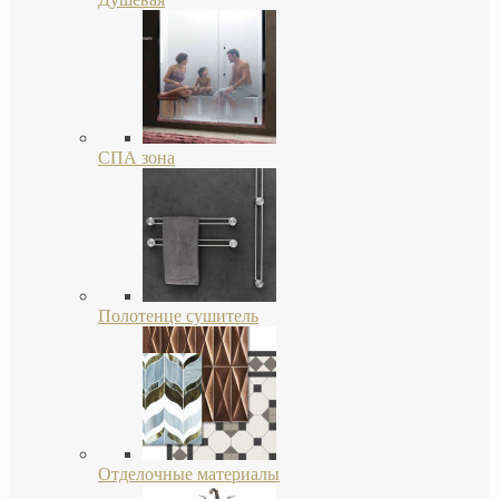
СПА зона
Полотенце сушитель
Отделочные материалы