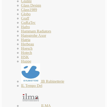
Giulini
Glass Design
Glass1989
Globo
Graff
GuRaTec
Hafro
Hammam Radiators
Hansgrohe Axor
Hatria
Herbeau
Hoesch
Hotech
HSK
Huppe
IB Rubinetterie
IL Tempo Del
ILMA