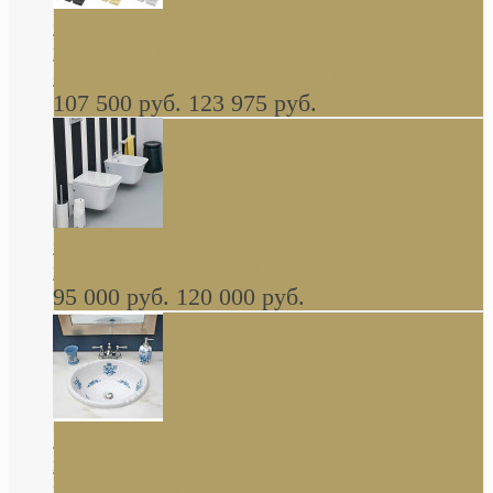
Cassia Duravit врезная сверху кухонная
керамическая мойка 1160 x 510 мм белая,
серая, черная, бежевая В НАЛИЧИИ
107 500 руб.
123 975 руб.
Cow ArtCeram унитаз навесной и биде
навесное КОМПЛЕКТ
95 000 руб.
120 000 руб.
Decorated Bathroom раковина овальная
встраиваемая для ванной с рисунком синяя
роза В НАЛИЧИИ