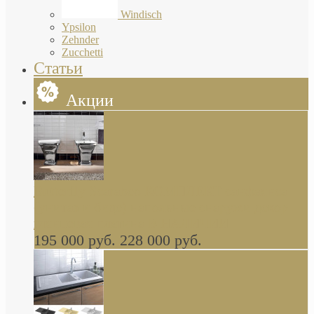
Windisch
Ypsilon
Zehnder
Zucchetti
Статьи
Акции
Butterfly Scarabeo КОМПЛЕКТ санфаянса
(унитаз и биде) напольные снаружи декор
глянцевая платина В НАЛИЧИИ
195 000 руб.
228 000 руб.