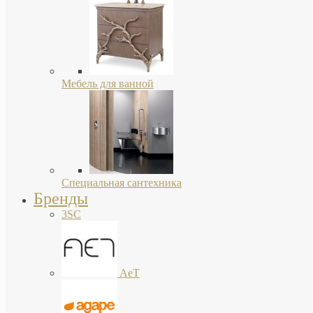
Мебель для ванной
Специальная сантехника
Бренды
3SC
AeT