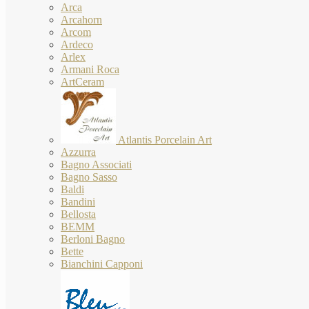
Arca
Arcahorn
Arcom
Ardeco
Arlex
Armani Roca
ArtCeram
Atlantis Porcelain Art
Azzurra
Bagno Associati
Bagno Sasso
Baldi
Bandini
Bellosta
BEMM
Berloni Bagno
Bette
Bianchini Capponi