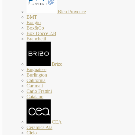
Bleu Provence
BMT
Bongio
Box&Co
Box Docce 2.B
Branchetti
Brizo
Bugnatese
Burlington
California
Carimali
Carlo Frattini
Catalano
CEA
Ceramica Ala
Cielo