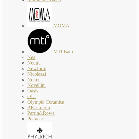
MOMA
MTI Bath
Nea
Neutra
Newform
Nicolazzi
Noken
Novellini
Oasis
OLI
Olympia Ceramica
P.E. Guerin
Perrin&Rowe
Petracer