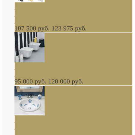
Cassia Duravit врезная сверху кухонная
керамическая мойка 1160 x 510 мм белая,
серая, черная, бежевая В НАЛИЧИИ
107 500 руб.
123 975 руб.
Cow ArtCeram унитаз навесной и биде
навесное КОМПЛЕКТ
95 000 руб.
120 000 руб.
Decorated Bathroom раковина овальная
встраиваемая для ванной с рисунком синяя
роза В НАЛИЧИИ