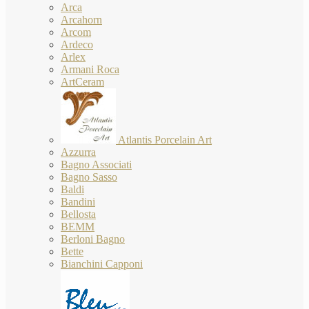
Arca
Arcahorn
Arcom
Ardeco
Arlex
Armani Roca
ArtCeram
Atlantis Porcelain Art
Azzurra
Bagno Associati
Bagno Sasso
Baldi
Bandini
Bellosta
BEMM
Berloni Bagno
Bette
Bianchini Capponi