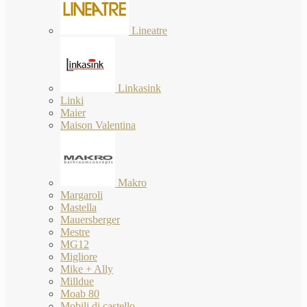
Lineatre
Linkasink
Linki
Maier
Maison Valentina
Makro
Margaroli
Mastella
Mauersberger
Mestre
MG12
Migliore
Mike + Ally
Milldue
Moab 80
Mobili di castello