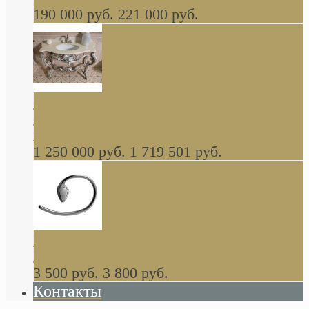
190 000 руб.
221 000 руб.
Gondola GAIA консоль 140 см для ванной в
стиле барокко, из массива дерева, светло
коричневый матовый окрас + серебро
1 250 000 руб.
1 719 501 руб.
Khala Colombo аксессуары (серия) В
НАЛИЧИИ
3 500 руб.
3 800 руб.
Контакты