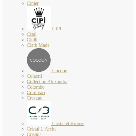
Cinier
CIPI
Cisal
Ciulli
Clark Made
Cocoon
Colacril
Collection Alexandra
Colombo
Cordivari
Crestani
Cristal et Bronze
Cristal L’Arche
Cristina