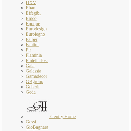
DXV
Eban
Effegibi
Emco
Epoque
Eurodesign
Eurolegno
Falper
Fantini
Fir
Flaminia
Fratelli Tosi
Gaia
Galassia
Gamadecor
GBgroup
Geberit
Geda
Gentry Home
Gessi
GioBagnara