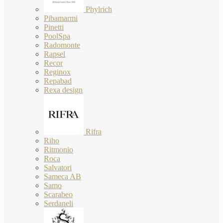
Phylrich
Pibamarmi
Pinetti
PoolSpa
Radomonte
Rapsel
Recor
Reginox
Repabad
Rexa design
Rifra
Riho
Ritmonio
Roca
Salvatori
Sameca AB
Samo
Scarabeo
Serdaneli