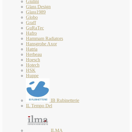
Giulini
Glass Design
Glass1989
Globo
Graff
GuRaTec
Hafro
Hammam Radiators
Hansgrohe Axor
Hatria
Herbeau
Hoesch
Hotech
HSK
Huppe
IB Rubinetterie
IL Tempo Del
ILMA