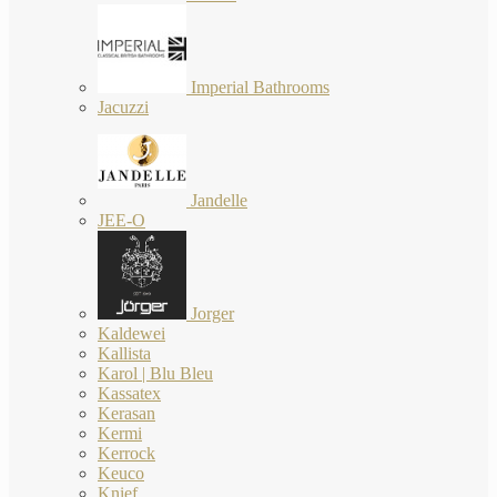
Imperial Bathrooms
Jacuzzi
Jandelle
JEE-O
Jorger
Kaldewei
Kallista
Karol | Blu Bleu
Kassatex
Kerasan
Kermi
Kerrock
Keuco
Knief