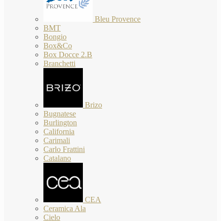
Bleu Provence
BMT
Bongio
Box&Co
Box Docce 2.B
Branchetti
Brizo
Bugnatese
Burlington
California
Carimali
Carlo Frattini
Catalano
CEA
Ceramica Ala
Cielo