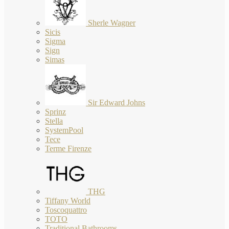
Sherle Wagner
Sicis
Sigma
Sign
Simas
Sir Edward Johns
Sprinz
Stella
SystemPool
Tece
Terme Firenze
THG
Tiffany World
Toscoquattro
TOTO
Traditional Bathrooms