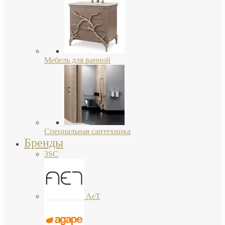
Мебель для ванной
Специальная сантехника
Бренды
3SC
AeT