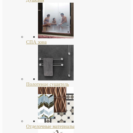
СПА зона
Полотенце сушитель
Отделочные материалы