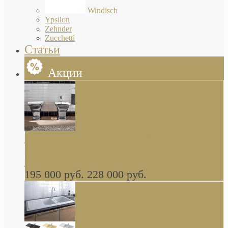
Windisch
Ypsilon
Zehnder
Zucchetti
Статьи
Акции
Butterfly Scarabeo КОМПЛЕКТ санфаянса
(унитаз и биде) напольные снаружи декор
глянцевая платина В НАЛИЧИИ
195 000 руб.
228 000 руб.