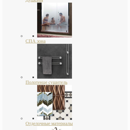
СПА зона
Полотенце сушитель
Отделочные материалы