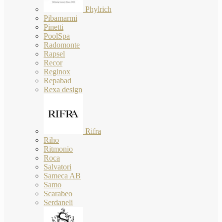
Phylrich
Pibamarmi
Pinetti
PoolSpa
Radomonte
Rapsel
Recor
Reginox
Repabad
Rexa design
Rifra
Riho
Ritmonio
Roca
Salvatori
Sameca AB
Samo
Scarabeo
Serdaneli