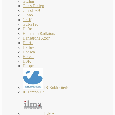
Giulini
Glass Design
Glass1989
Globo
Graff
GuRaTec
Hafro
Hammam Radiators
Hansgrohe Axor
Hatria
Herbeau
Hoesch
Hotech
HSK
Huppe
IB Rubinetterie
IL Tempo Del
ILMA