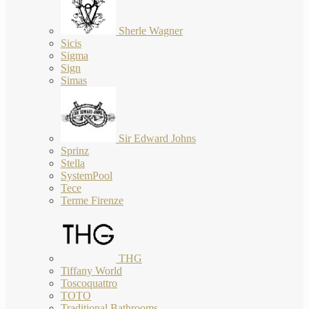
Sherle Wagner
Sicis
Sigma
Sign
Simas
Sir Edward Johns
Sprinz
Stella
SystemPool
Tece
Terme Firenze
THG
Tiffany World
Toscoquattro
TOTO
Traditional Bathrooms