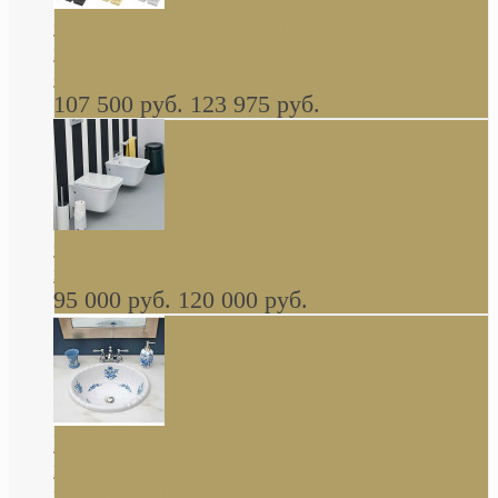
Cassia Duravit врезная сверху кухонная
керамическая мойка 1160 x 510 мм белая,
серая, черная, бежевая В НАЛИЧИИ
107 500 руб.
123 975 руб.
Cow ArtCeram унитаз навесной и биде
навесное КОМПЛЕКТ
95 000 руб.
120 000 руб.
Decorated Bathroom раковина овальная
встраиваемая для ванной с рисунком синяя
роза В НАЛИЧИИ