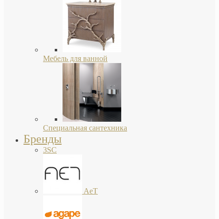
Мебель для ванной
Специальная сантехника
Бренды
3SC
AeT