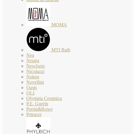
MOMA
MTI Bath
Nea
Neutra
Newform
Nicolazzi
Noken
Novellini
Oasis
OLI
Olympia Ceramica
P.E. Guerin
Perrin&Rowe
Petracer