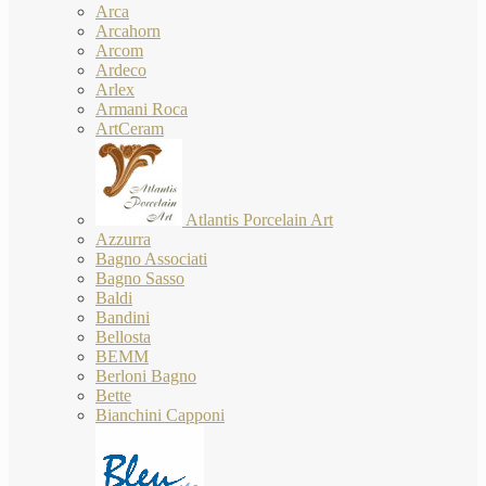
Arca
Arcahorn
Arcom
Ardeco
Arlex
Armani Roca
ArtCeram
Atlantis Porcelain Art
Azzurra
Bagno Associati
Bagno Sasso
Baldi
Bandini
Bellosta
BEMM
Berloni Bagno
Bette
Bianchini Capponi