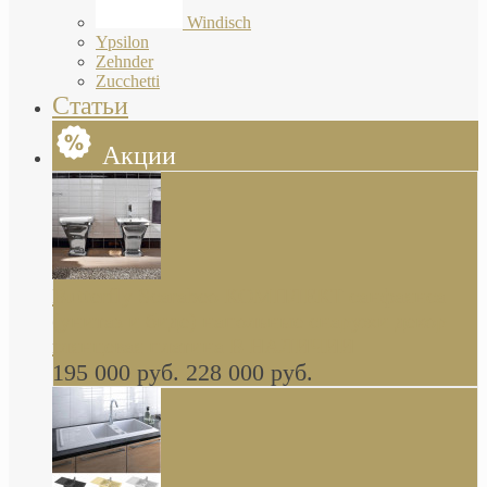
Windisch
Ypsilon
Zehnder
Zucchetti
Статьи
Акции
Butterfly Scarabeo КОМПЛЕКТ санфаянса
(унитаз и биде) напольные снаружи декор
глянцевая платина В НАЛИЧИИ
195 000 руб.
228 000 руб.