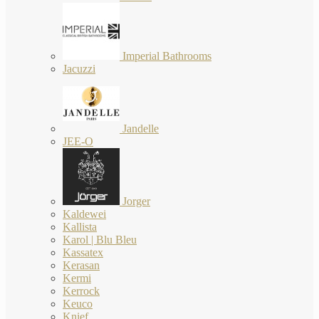
Imperial Bathrooms
Jacuzzi
Jandelle
JEE-O
Jorger
Kaldewei
Kallista
Karol | Blu Bleu
Kassatex
Kerasan
Kermi
Kerrock
Keuco
Knief