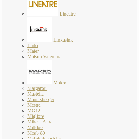
Lineatre
Linkasink
Linki
Maier
Maison Valentina
Makro
Margaroli
Mastella
Mauersberger
Mestre
MG12
Migliore
Mike + Ally
Milldue
Moab 80
Mobili di castello