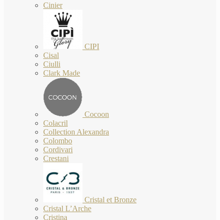
Cinier
CIPI
Cisal
Ciulli
Clark Made
Cocoon
Colacril
Collection Alexandra
Colombo
Cordivari
Crestani
Cristal et Bronze
Cristal L’Arche
Cristina