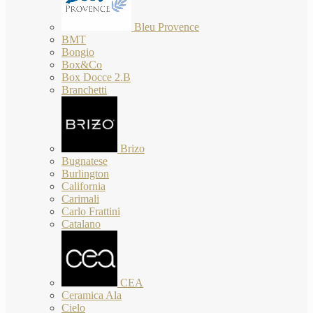
Bleu Provence
BMT
Bongio
Box&Co
Box Docce 2.B
Branchetti
Brizo
Bugnatese
Burlington
California
Carimali
Carlo Frattini
Catalano
CEA
Ceramica Ala
Cielo