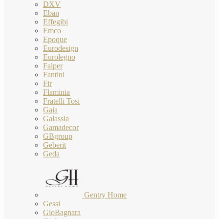
DXV
Eban
Effegibi
Emco
Epoque
Eurodesign
Eurolegno
Falper
Fantini
Fir
Flaminia
Fratelli Tosi
Gaia
Galassia
Gamadecor
GBgroup
Geberit
Geda
Gentry Home
Gessi
GioBagnara