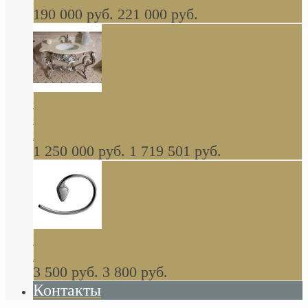
190 000 руб.
221 000 руб.
Gondola GAIA консоль 140 см для ванной в
стиле барокко, из массива дерева, светло
коричневый матовый окрас + серебро
1 250 000 руб.
1 719 501 руб.
Khala Colombo аксессуары (серия) В
НАЛИЧИИ
3 500 руб.
3 800 руб.
Контакты