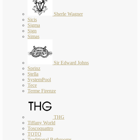
Sherle Wagner
Sicis
Sigma
Sign
Simas
Sir Edward Johns
Sprinz
Stella
SystemPool
Tece
Terme Firenze
THG
Tiffany World
Toscoquattro
TOTO
Traditional Bathrooms