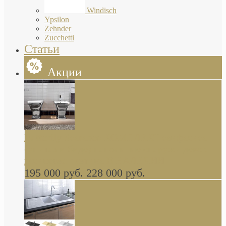
Windisch
Ypsilon
Zehnder
Zucchetti
Статьи
Акции
Butterfly Scarabeo КОМПЛЕКТ санфаянса
(унитаз и биде) напольные снаружи декор
глянцевая платина В НАЛИЧИИ
195 000 руб.
228 000 руб.