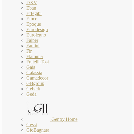
DXV
Eban
Effegibi
Emco
Epoque
Eurodesign
Eurolegno
Falper
Fantini
Fir
Flaminia
Fratelli Tosi
Gaia
Galassia
Gamadecor
GBgroup
Geberit
Geda
Gentry Home
Gessi
GioBagnara