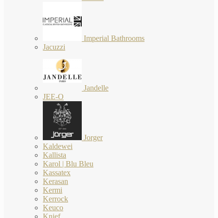
Imperial Bathrooms
Jacuzzi
Jandelle
JEE-O
Jorger
Kaldewei
Kallista
Karol | Blu Bleu
Kassatex
Kerasan
Kermi
Kerrock
Keuco
Knief