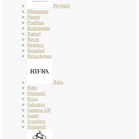
Phylrich
Pibamarmi
Pinetti
PoolSpa
Radomonte
Rapsel
Recor
Reginox
Repabad
Rexa design
Rifra
Riho
Ritmonio
Roca
Salvatori
Sameca AB
Samo
Scarabeo
Serdaneli