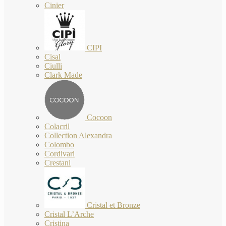
Cinier
CIPI
Cisal
Ciulli
Clark Made
Cocoon
Colacril
Collection Alexandra
Colombo
Cordivari
Crestani
Cristal et Bronze
Cristal L’Arche
Cristina