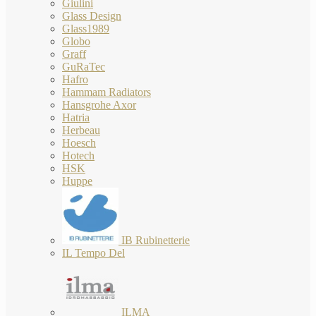
Giulini
Glass Design
Glass1989
Globo
Graff
GuRaTec
Hafro
Hammam Radiators
Hansgrohe Axor
Hatria
Herbeau
Hoesch
Hotech
HSK
Huppe
IB Rubinetterie
IL Tempo Del
ILMA