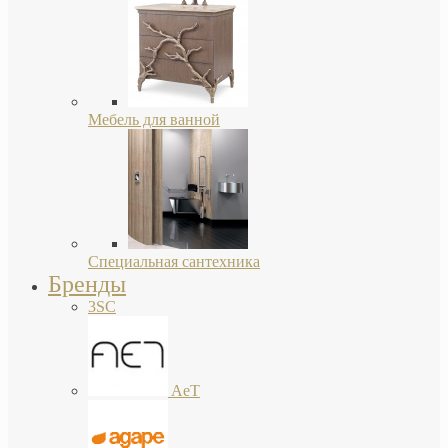
Мебель для ванной
Специальная сантехника
Бренды
3SC
AeT