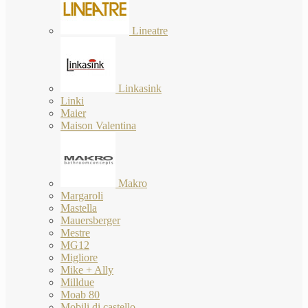
Lineatre
Linkasink
Linki
Maier
Maison Valentina
Makro
Margaroli
Mastella
Mauersberger
Mestre
MG12
Migliore
Mike + Ally
Milldue
Moab 80
Mobili di castello