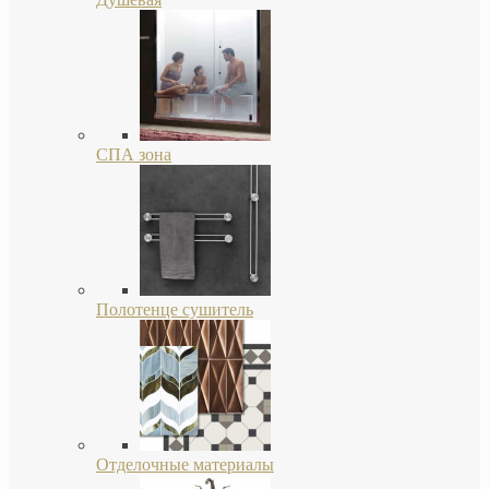
СПА зона
Полотенце сушитель
Отделочные материалы