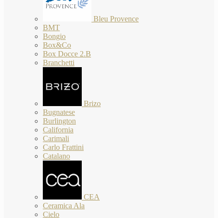
Bleu Provence
BMT
Bongio
Box&Co
Box Docce 2.B
Branchetti
Brizo
Bugnatese
Burlington
California
Carimali
Carlo Frattini
Catalano
CEA
Ceramica Ala
Cielo