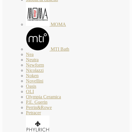
MOMA
MTI Bath
Nea
Neutra
Newform
Nicolazzi
Noken
Novellini
Oasis
OLI
Olympia Ceramica
P.E. Guerin
Perrin&Rowe
Petracer