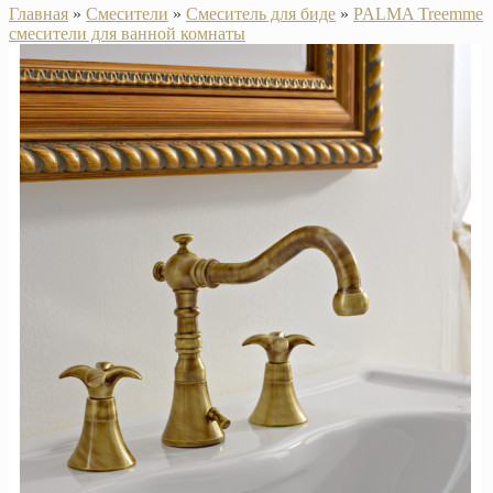
Главная
»
Смесители
»
Смеситель для биде
»
PALMA Treemme
смесители для ванной комнаты