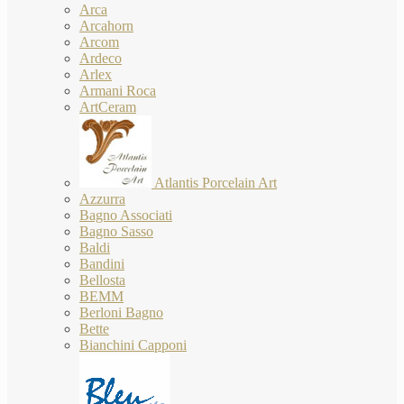
Arca
Arcahorn
Arcom
Ardeco
Arlex
Armani Roca
ArtCeram
Atlantis Porcelain Art
Azzurra
Bagno Associati
Bagno Sasso
Baldi
Bandini
Bellosta
BEMM
Berloni Bagno
Bette
Bianchini Capponi