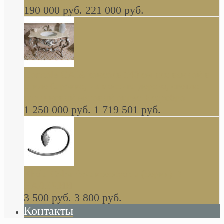
190 000 руб.
221 000 руб.
Gondola GAIA консоль 140 см для ванной в
стиле барокко, из массива дерева, светло
коричневый матовый окрас + серебро
1 250 000 руб.
1 719 501 руб.
Khala Colombo аксессуары (серия) В
НАЛИЧИИ
3 500 руб.
3 800 руб.
Контакты