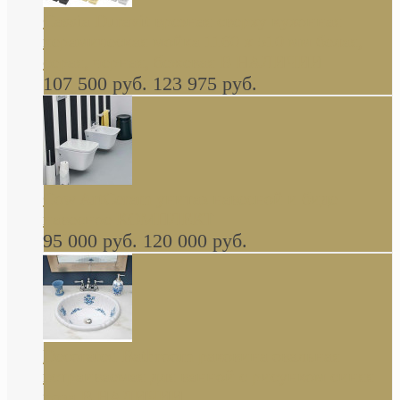
Cassia Duravit врезная сверху кухонная
керамическая мойка 1160 x 510 мм белая,
серая, черная, бежевая В НАЛИЧИИ
107 500 руб.
123 975 руб.
Cow ArtCeram унитаз навесной и биде
навесное КОМПЛЕКТ
95 000 руб.
120 000 руб.
Decorated Bathroom раковина овальная
встраиваемая для ванной с рисунком синяя
роза В НАЛИЧИИ