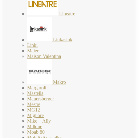
Lineatre
Linkasink
Linki
Maier
Maison Valentina
Makro
Margaroli
Mastella
Mauersberger
Mestre
MG12
Migliore
Mike + Ally
Milldue
Moab 80
Mobili di castello