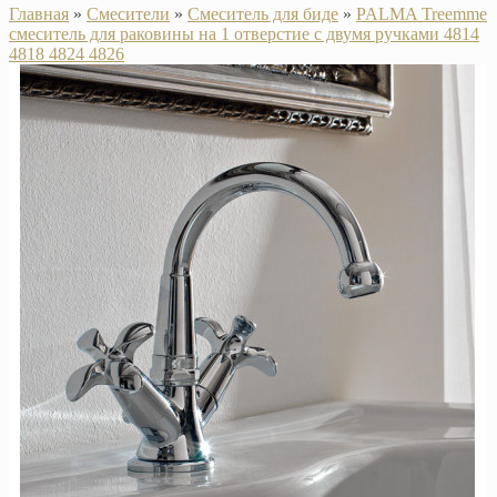
Главная
»
Смесители
»
Смеситель для биде
»
PALMA Treemme
смеситель для раковины на 1 отверстие с двумя ручками 4814
4818 4824 4826