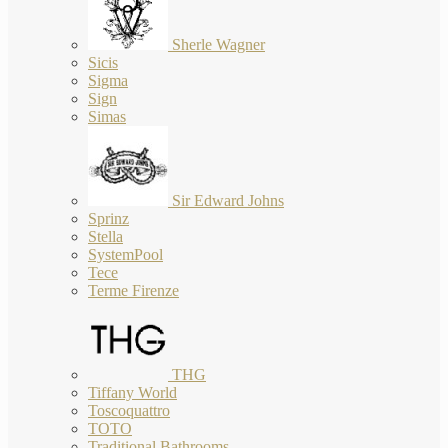
Sherle Wagner
Sicis
Sigma
Sign
Simas
Sir Edward Johns
Sprinz
Stella
SystemPool
Tece
Terme Firenze
THG
Tiffany World
Toscoquattro
TOTO
Traditional Bathrooms