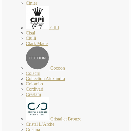
Cinier
CIPI
Cisal
Ciulli
Clark Made
Cocoon
Colacril
Collection Alexandra
Colombo
Cordivari
Crestani
Cristal et Bronze
Cristal L’Arche
Cristina