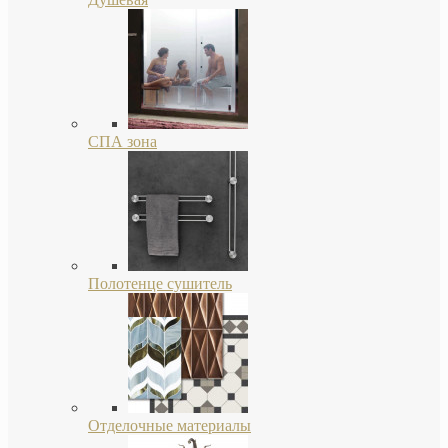
СПА зона
Полотенце сушитель
Отделочные материалы