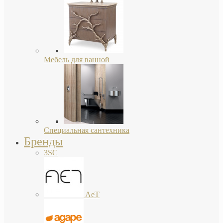
Мебель для ванной
Специальная сантехника
Бренды
3SC
AeT