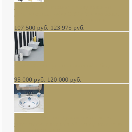
Cassia Duravit врезная сверху кухонная
керамическая мойка 1160 x 510 мм белая,
серая, черная, бежевая В НАЛИЧИИ
107 500 руб.
123 975 руб.
Cow ArtCeram унитаз навесной и биде
навесное КОМПЛЕКТ
95 000 руб.
120 000 руб.
Decorated Bathroom раковина овальная
встраиваемая для ванной с рисунком синяя
роза В НАЛИЧИИ