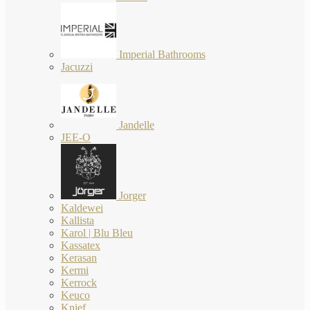
Imperial Bathrooms
Jacuzzi
Jandelle
JEE-O
Jorger
Kaldewei
Kallista
Karol | Blu Bleu
Kassatex
Kerasan
Kermi
Kerrock
Keuco
Knief