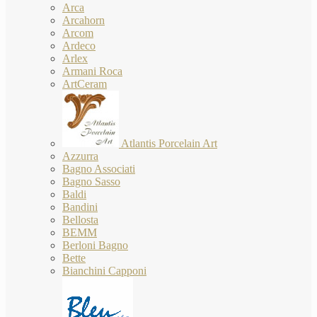
Arca
Arcahorn
Arcom
Ardeco
Arlex
Armani Roca
ArtCeram
Atlantis Porcelain Art
Azzurra
Bagno Associati
Bagno Sasso
Baldi
Bandini
Bellosta
BEMM
Berloni Bagno
Bette
Bianchini Capponi