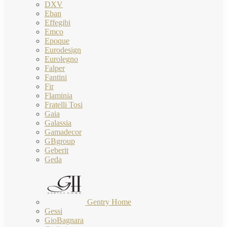
DXV
Eban
Effegibi
Emco
Epoque
Eurodesign
Eurolegno
Falper
Fantini
Fir
Flaminia
Fratelli Tosi
Gaia
Galassia
Gamadecor
GBgroup
Geberit
Geda
Gentry Home
Gessi
GioBagnara