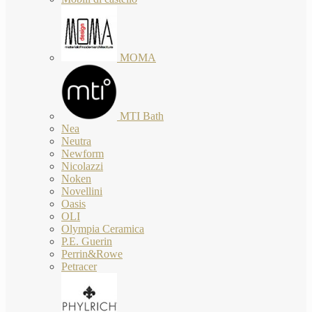
MOMA
MTI Bath
Nea
Neutra
Newform
Nicolazzi
Noken
Novellini
Oasis
OLI
Olympia Ceramica
P.E. Guerin
Perrin&Rowe
Petracer