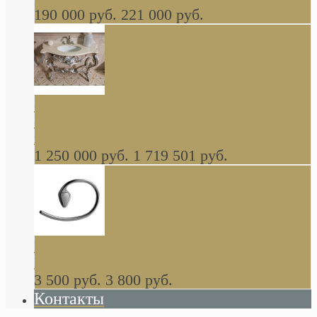
190 000 руб.
221 000 руб.
Gondola GAIA консоль 140 см для ванной в
стиле барокко, из массива дерева, светло
коричневый матовый окрас + серебро
1 250 000 руб.
1 719 501 руб.
Khala Colombo аксессуары (серия) В
НАЛИЧИИ
3 500 руб.
3 800 руб.
Контакты