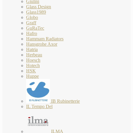
Giulini
Glass Design
Glass1989
Globo
Graff
GuRaTec
Hafro
Hammam Radiators
Hansgrohe Axor
Hatria
Herbeau
Hoesch
Hotech
HSK
Huppe
IB Rubinetterie
IL Tempo Del
ILMA