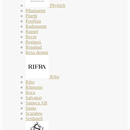
Phylrich
Pibamarmi
Pinetti
PoolSpa
Radomonte
Rapsel
Recor
Reginox
Repabad
Rexa design
Rifra
Riho
Ritmonio
Roca
Salvatori
Sameca AB
Samo
Scarabeo
Serdaneli