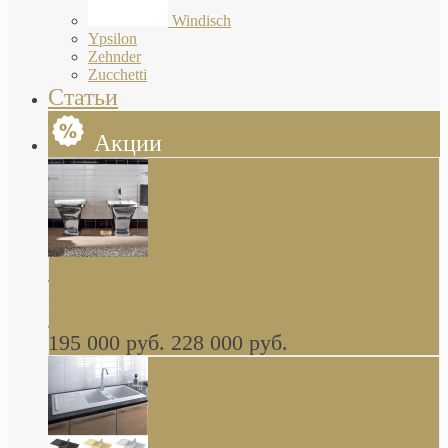
Windisch
Ypsilon
Zehnder
Zucchetti
Статьи
Акции
Butterfly Scarabeo КОМПЛЕКТ санфаянса
(унитаз и биде) напольные снаружи декор
глянцевая платина В НАЛИЧИИ
195 000 руб.
228 000 руб.