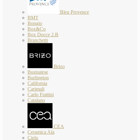
Bleu Provence
BMT
Bongio
Box&Co
Box Docce 2.B
Branchetti
Brizo
Bugnatese
Burlington
California
Carimali
Carlo Frattini
Catalano
CEA
Ceramica Ala
Cielo