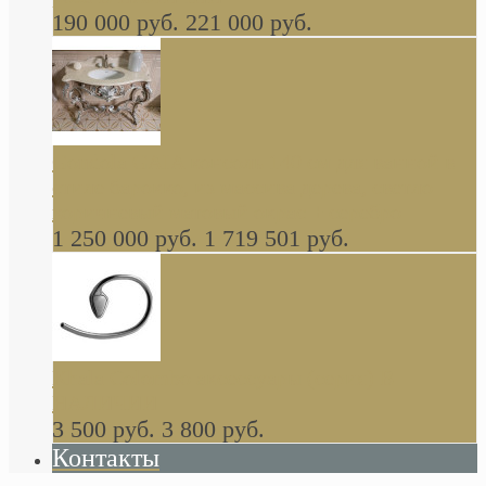
190 000 руб.
221 000 руб.
Gondola GAIA консоль 140 см для ванной в
стиле барокко, из массива дерева, светло
коричневый матовый окрас + серебро
1 250 000 руб.
1 719 501 руб.
Khala Colombo аксессуары (серия) В
НАЛИЧИИ
3 500 руб.
3 800 руб.
Контакты