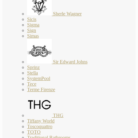
Sherle Wagner
Sicis
Sigma
Sign
Simas
Sir Edward Johns
Sprinz
Stella
SystemPool
Tece
Terme Firenze
THG
Tiffany World
Toscoquattro
TOTO
Traditional Bathrooms