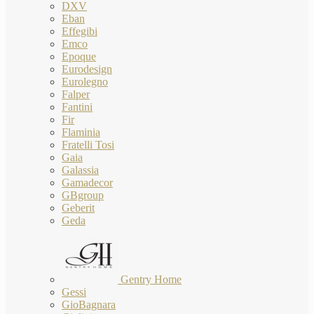
DXV
Eban
Effegibi
Emco
Epoque
Eurodesign
Eurolegno
Falper
Fantini
Fir
Flaminia
Fratelli Tosi
Gaia
Galassia
Gamadecor
GBgroup
Geberit
Geda
Gentry Home
Gessi
GioBagnara