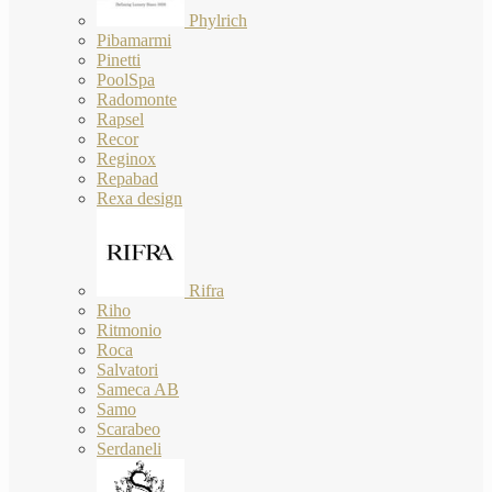
Phylrich
Pibamarmi
Pinetti
PoolSpa
Radomonte
Rapsel
Recor
Reginox
Repabad
Rexa design
Rifra
Riho
Ritmonio
Roca
Salvatori
Sameca AB
Samo
Scarabeo
Serdaneli