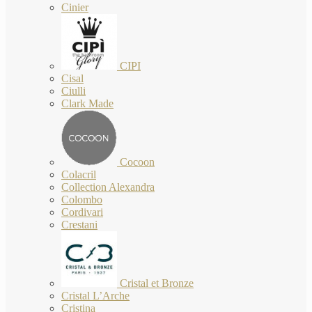
Cinier
CIPI
Cisal
Ciulli
Clark Made
Cocoon
Colacril
Collection Alexandra
Colombo
Cordivari
Crestani
Cristal et Bronze
Cristal L’Arche
Cristina