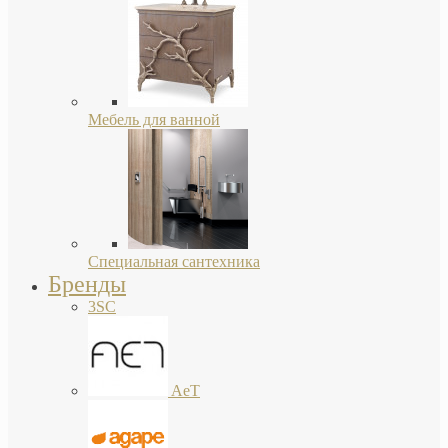
Мебель для ванной
Специальная сантехника
Бренды
3SC
AeT