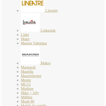
Lineatre
Linkasink
Linki
Maier
Maison Valentina
Makro
Margaroli
Mastella
Mauersberger
Mestre
MG12
Migliore
Mike + Ally
Milldue
Moab 80
Mobili di castello