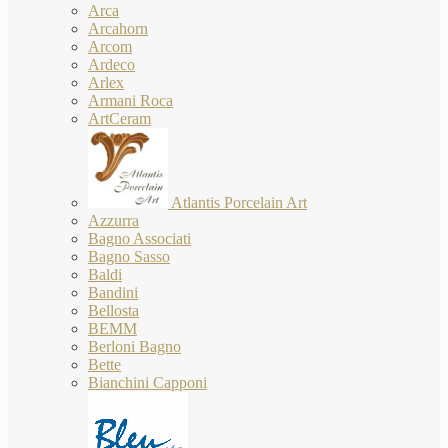
Arca
Arcahorn
Arcom
Ardeco
Arlex
Armani Roca
ArtCeram
Atlantis Porcelain Art
Azzurra
Bagno Associati
Bagno Sasso
Baldi
Bandini
Bellosta
BEMM
Berloni Bagno
Bette
Bianchini Capponi