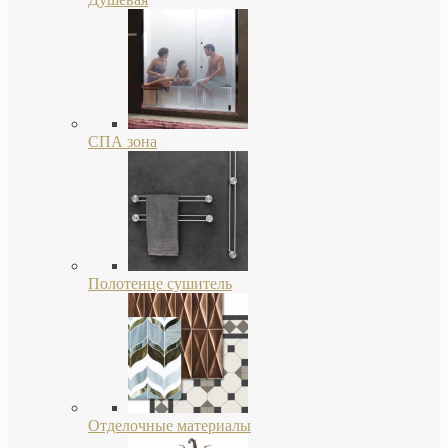
СПА зона
Полотенце сушитель
Отделочные материалы