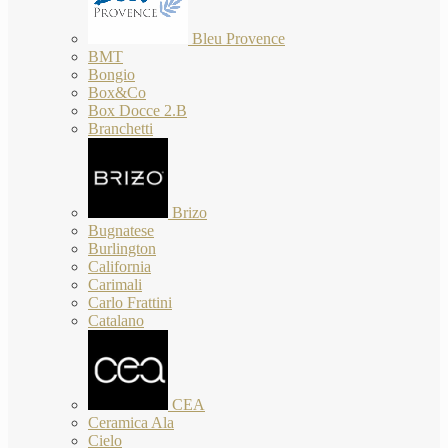
Bleu Provence
BMT
Bongio
Box&Co
Box Docce 2.B
Branchetti
Brizo
Bugnatese
Burlington
California
Carimali
Carlo Frattini
Catalano
CEA
Ceramica Ala
Cielo