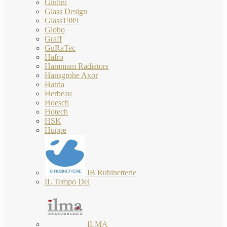
Giulini
Glass Design
Glass1989
Globo
Graff
GuRaTec
Hafro
Hammam Radiators
Hansgrohe Axor
Hatria
Herbeau
Hoesch
Hotech
HSK
Huppe
IB Rubinetterie
IL Tempo Del
ILMA