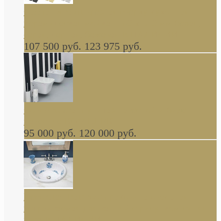
Cassia Duravit врезная сверху кухонная
керамическая мойка 1160 x 510 мм белая,
серая, черная, бежевая В НАЛИЧИИ
107 500 руб.
123 975 руб.
Cow ArtCeram унитаз навесной и биде
навесное КОМПЛЕКТ
95 000 руб.
120 000 руб.
Decorated Bathroom раковина овальная
встраиваемая для ванной с рисунком синяя
роза В НАЛИЧИИ