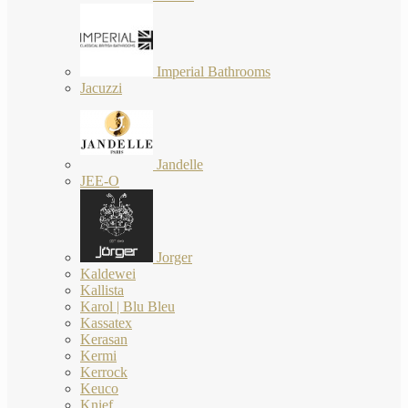
Imperial Bathrooms
Jacuzzi
Jandelle
JEE-O
Jorger
Kaldewei
Kallista
Karol | Blu Bleu
Kassatex
Kerasan
Kermi
Kerrock
Keuco
Knief