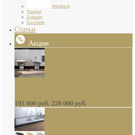
Windisch
Ypsilon
Zehnder
Zucchetti
Статьи
Акции
Butterfly Scarabeo КОМПЛЕКТ санфаянса
(унитаз и биде) напольные снаружи декор
глянцевая платина В НАЛИЧИИ
195 000 руб.
228 000 руб.