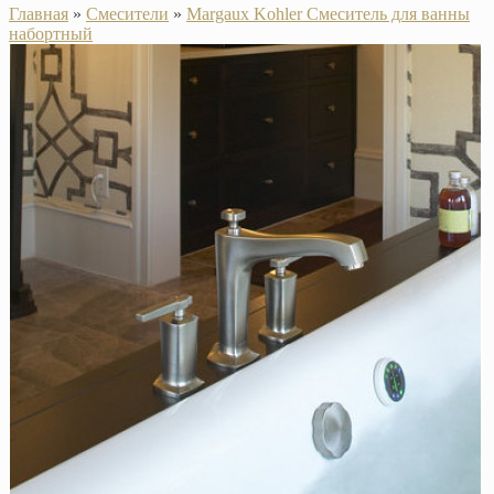
Главная
»
Смесители
»
Margaux Kohler Смеситель для ванны
набортный