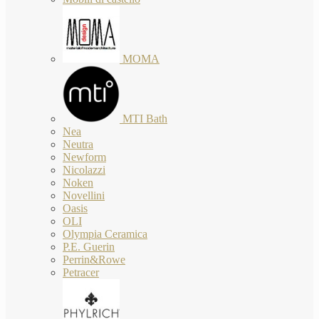
MOMA
MTI Bath
Nea
Neutra
Newform
Nicolazzi
Noken
Novellini
Oasis
OLI
Olympia Ceramica
P.E. Guerin
Perrin&Rowe
Petracer