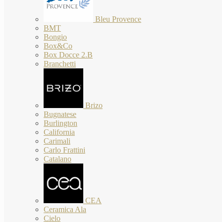
Bleu Provence
BMT
Bongio
Box&Co
Box Docce 2.B
Branchetti
Brizo
Bugnatese
Burlington
California
Carimali
Carlo Frattini
Catalano
CEA
Ceramica Ala
Cielo