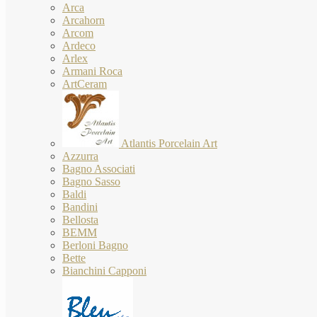
Arca
Arcahorn
Arcom
Ardeco
Arlex
Armani Roca
ArtCeram
Atlantis Porcelain Art
Azzurra
Bagno Associati
Bagno Sasso
Baldi
Bandini
Bellosta
BEMM
Berloni Bagno
Bette
Bianchini Capponi