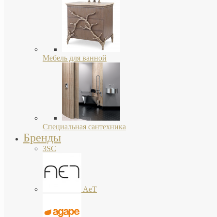
Мебель для ванной
Специальная сантехника
Бренды
3SC
AeT