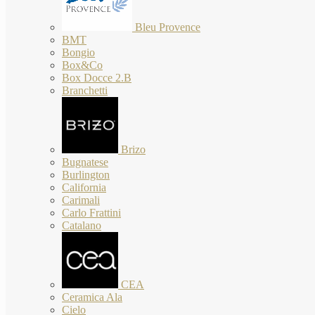
Bleu Provence
BMT
Bongio
Box&Co
Box Docce 2.B
Branchetti
Brizo
Bugnatese
Burlington
California
Carimali
Carlo Frattini
Catalano
CEA
Ceramica Ala
Cielo