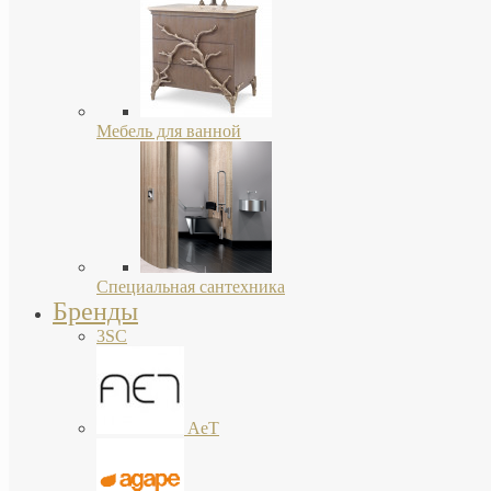
Мебель для ванной
Специальная сантехника
Бренды
3SC
AeT