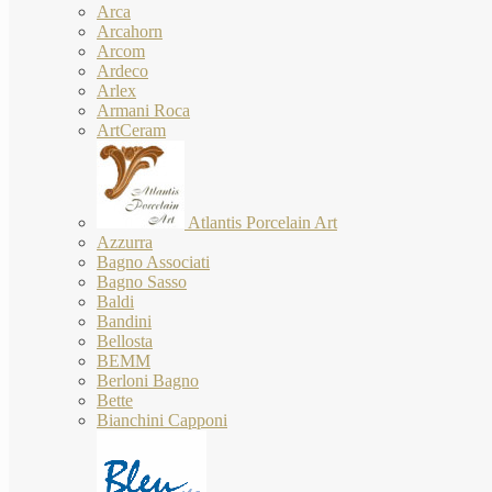
Arca
Arcahorn
Arcom
Ardeco
Arlex
Armani Roca
ArtCeram
Atlantis Porcelain Art
Azzurra
Bagno Associati
Bagno Sasso
Baldi
Bandini
Bellosta
BEMM
Berloni Bagno
Bette
Bianchini Capponi