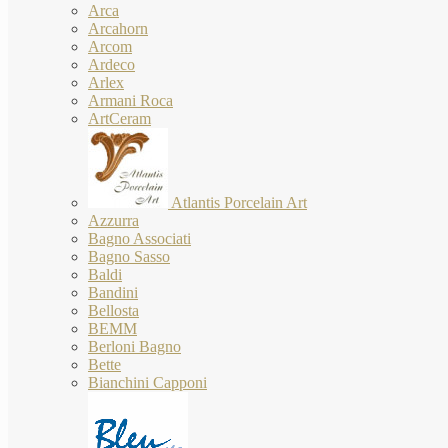
Arca
Arcahorn
Arcom
Ardeco
Arlex
Armani Roca
ArtCeram
Atlantis Porcelain Art
Azzurra
Bagno Associati
Bagno Sasso
Baldi
Bandini
Bellosta
BEMM
Berloni Bagno
Bette
Bianchini Capponi