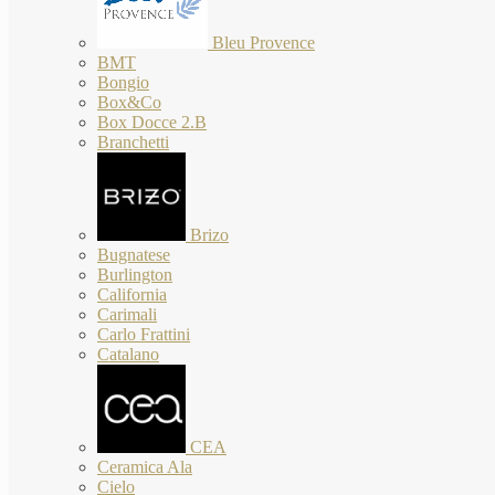
Bleu Provence
BMT
Bongio
Box&Co
Box Docce 2.B
Branchetti
Brizo
Bugnatese
Burlington
California
Carimali
Carlo Frattini
Catalano
CEA
Ceramica Ala
Cielo