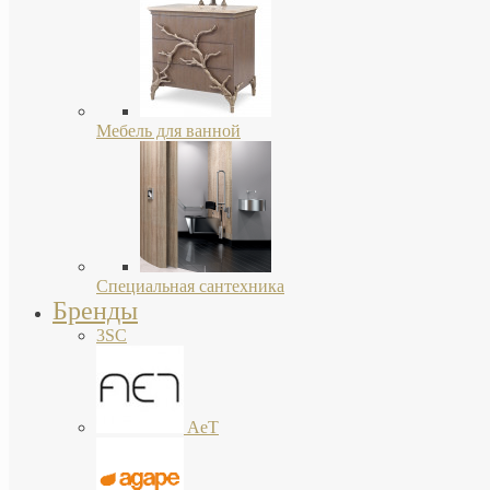
Мебель для ванной
Специальная сантехника
Бренды
3SC
AeT