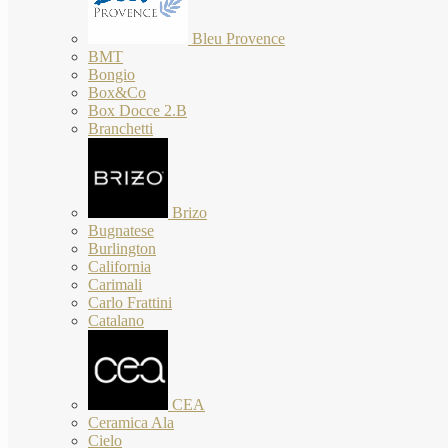
Bleu Provence
BMT
Bongio
Box&Co
Box Docce 2.B
Branchetti
Brizo
Bugnatese
Burlington
California
Carimali
Carlo Frattini
Catalano
CEA
Ceramica Ala
Cielo