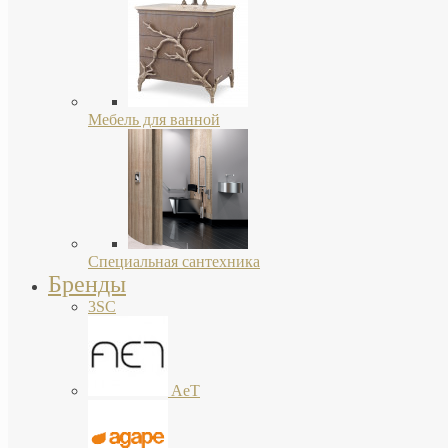
Мебель для ванной
Специальная сантехника
Бренды
3SC
AeT