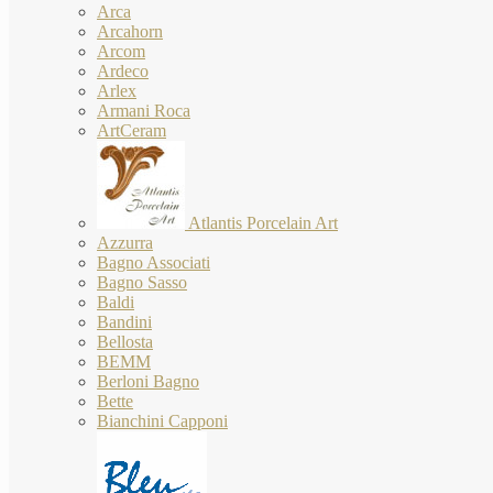
Arca
Arcahorn
Arcom
Ardeco
Arlex
Armani Roca
ArtCeram
Atlantis Porcelain Art
Azzurra
Bagno Associati
Bagno Sasso
Baldi
Bandini
Bellosta
BEMM
Berloni Bagno
Bette
Bianchini Capponi