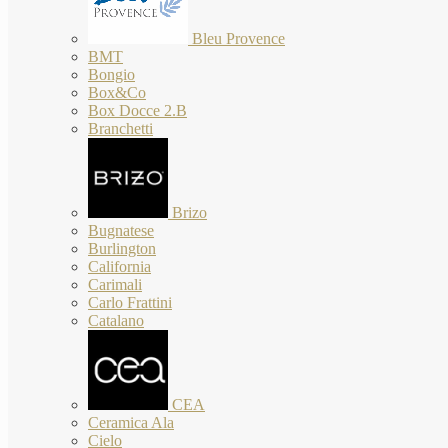
Bleu Provence
BMT
Bongio
Box&Co
Box Docce 2.B
Branchetti
Brizo
Bugnatese
Burlington
California
Carimali
Carlo Frattini
Catalano
CEA
Ceramica Ala
Cielo