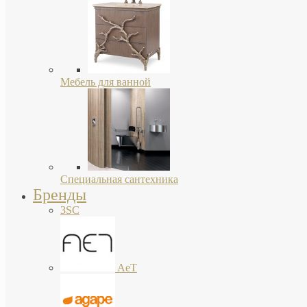
Мебель для ванной
Специальная сантехника
Бренды
3SC
AeT