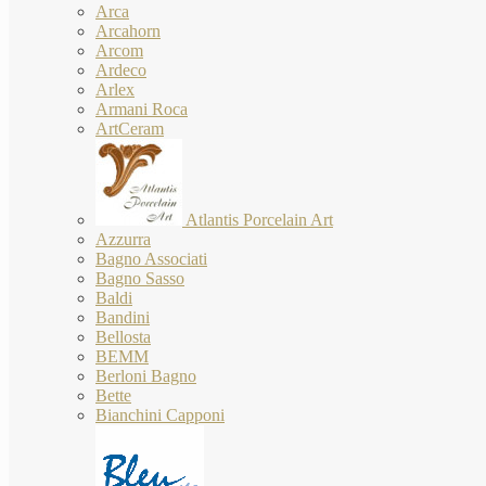
Arca
Arcahorn
Arcom
Ardeco
Arlex
Armani Roca
ArtCeram
Atlantis Porcelain Art
Azzurra
Bagno Associati
Bagno Sasso
Baldi
Bandini
Bellosta
BEMM
Berloni Bagno
Bette
Bianchini Capponi