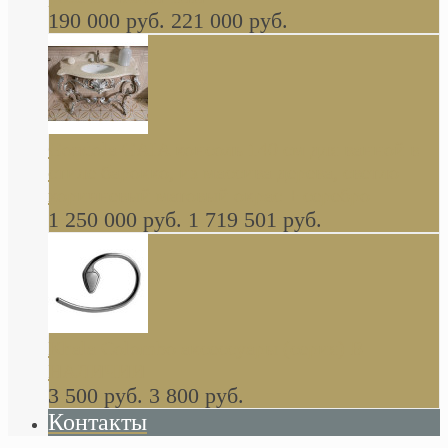
190 000 руб.
221 000 руб.
Gondola GAIA консоль 140 см для ванной в
стиле барокко, из массива дерева, светло
коричневый матовый окрас + серебро
1 250 000 руб.
1 719 501 руб.
Khala Colombo аксессуары (серия) В
НАЛИЧИИ
3 500 руб.
3 800 руб.
Контакты