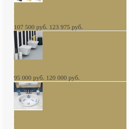
Cassia Duravit врезная сверху кухонная
керамическая мойка 1160 x 510 мм белая,
серая, черная, бежевая В НАЛИЧИИ
107 500 руб.
123 975 руб.
Cow ArtCeram унитаз навесной и биде
навесное КОМПЛЕКТ
95 000 руб.
120 000 руб.
Decorated Bathroom раковина овальная
встраиваемая для ванной с рисунком синяя
роза В НАЛИЧИИ