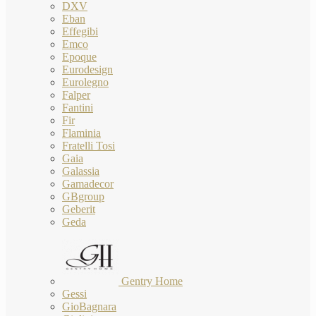
DXV
Eban
Effegibi
Emco
Epoque
Eurodesign
Eurolegno
Falper
Fantini
Fir
Flaminia
Fratelli Tosi
Gaia
Galassia
Gamadecor
GBgroup
Geberit
Geda
Gentry Home
Gessi
GioBagnara