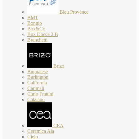
Bleu Provence
BMT
Bongio
Box&Co
Box Docce 2.B
Branchetti
Brizo
Bugnatese
Burlington
California
Carimali
Carlo Frattini
Catalano
CEA
Ceramica Ala
Cielo