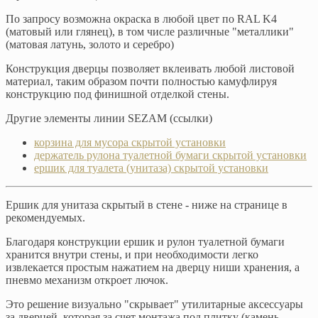
По запросу возможна окраска в любой цвет по RAL K4
(матовый или глянец), в том числе различные "металлики"
(матовая латунь, золото и серебро)
Конструкция дверцы позволяет вклеивать любой листовой
материал, таким образом почти полностью камуфлируя
конструкцию под финишной отделкой стены.
Другие элементы линии SEZAM (ссылки)
корзина для мусора скрытой установки
держатель рулона туалетной бумаги скрытой установки
ершик для туалета (унитаза) скрытой установки
Ершик для унитаза скрытый в стене - ниже на странице в
рекомендуемых.
Благодаря конструкции ершик и рулон туалетной бумаги
хранится внутри стены, и при необходимости легко
извлекается простым нажатием на дверцу ниши хранения, а
пневмо механизм откроет лючок.
Это решение визуально "скрывает" утилитарные аксессуары
за дверцей, которая за счет монтажа под плитку (камень,