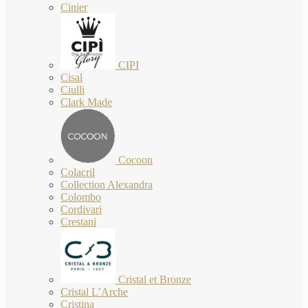
Cinier
CIPI
Cisal
Ciulli
Clark Made
Cocoon
Colacril
Collection Alexandra
Colombo
Cordivari
Crestani
Cristal et Bronze
Cristal L’Arche
Cristina