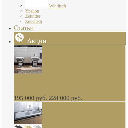
Windisch
Ypsilon
Zehnder
Zucchetti
Статьи
Акции
Butterfly Scarabeo КОМПЛЕКТ санфаянса
(унитаз и биде) напольные снаружи декор
глянцевая платина В НАЛИЧИИ
195 000 руб.
228 000 руб.