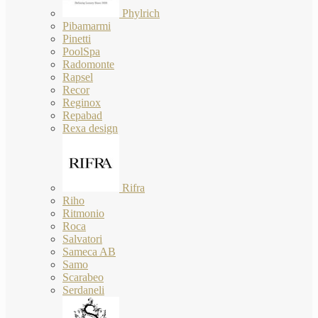
Phylrich
Pibamarmi
Pinetti
PoolSpa
Radomonte
Rapsel
Recor
Reginox
Repabad
Rexa design
Rifra
Riho
Ritmonio
Roca
Salvatori
Sameca AB
Samo
Scarabeo
Serdaneli