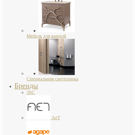
Мебель для ванной
Специальная сантехника
Бренды
3SC
AeT