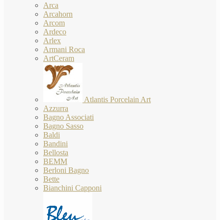
Arca
Arcahorn
Arcom
Ardeco
Arlex
Armani Roca
ArtCeram
Atlantis Porcelain Art
Azzurra
Bagno Associati
Bagno Sasso
Baldi
Bandini
Bellosta
BEMM
Berloni Bagno
Bette
Bianchini Capponi