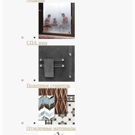
СПА зона
Полотенце сушитель
Отделочные материалы