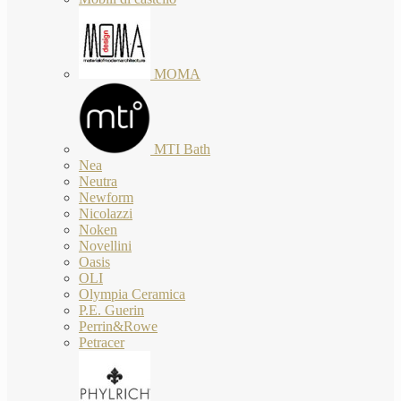
MOMA
MTI Bath
Nea
Neutra
Newform
Nicolazzi
Noken
Novellini
Oasis
OLI
Olympia Ceramica
P.E. Guerin
Perrin&Rowe
Petracer