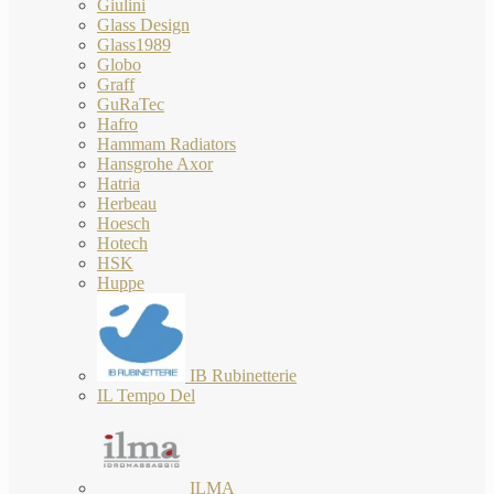
Giulini
Glass Design
Glass1989
Globo
Graff
GuRaTec
Hafro
Hammam Radiators
Hansgrohe Axor
Hatria
Herbeau
Hoesch
Hotech
HSK
Huppe
IB Rubinetterie
IL Tempo Del
ILMA