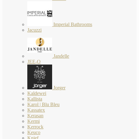
Imperial Bathrooms
Jacuzzi
Jandelle
JEE-O
Jorger
Kaldewei
Kallista
Karol | Blu Bleu
Kassatex
Kerasan
Kermi
Kerrock
Keuco
Knief