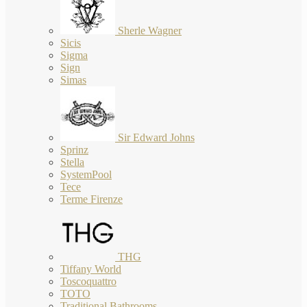
Sherle Wagner
Sicis
Sigma
Sign
Simas
Sir Edward Johns
Sprinz
Stella
SystemPool
Tece
Terme Firenze
THG
Tiffany World
Toscoquattro
TOTO
Traditional Bathrooms