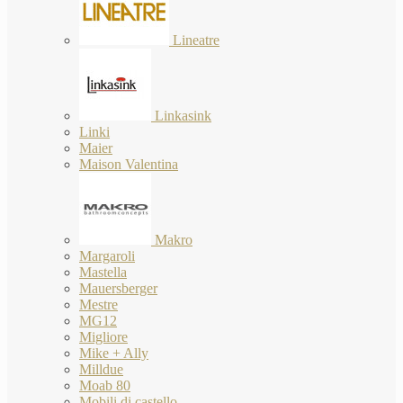
Lineatre
Linkasink
Linki
Maier
Maison Valentina
Makro
Margaroli
Mastella
Mauersberger
Mestre
MG12
Migliore
Mike + Ally
Milldue
Moab 80
Mobili di castello